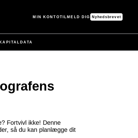
MIN KONTO
TILMELD DIG
Nyhedsbrevet
KAPITAL
DATA
iografens
e? Fortvivl ikke! Denne
der, så du kan planlægge dit