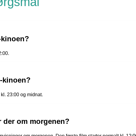
pørgsmål
-kinoen?
2:00.
s-kinoen?
kl. 23:00 og midnat.
 er der om morgenen?
mvisninger om morgenen. Den første film starter normalt kl. 12:0