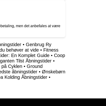
betaling, men det anbefales at være
ningstider
•
Genbrug Ry
 du behøver at vide
•
Fitness
tider: En Komplet Guide
•
Coop
iganten Tilst Åbningstider
•
d på Cyklen
•
Ground
edste åbningstider
•
Ønskebørn
a Kolding Åbningstider
•