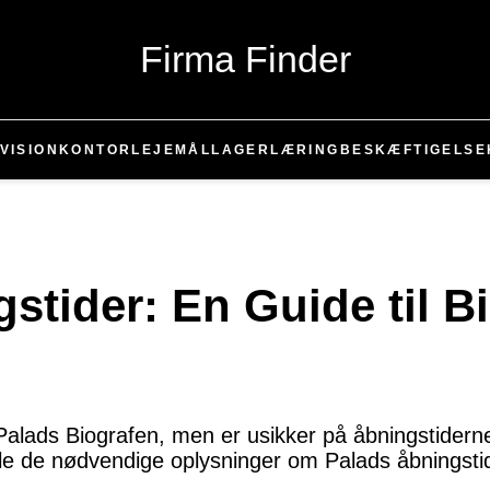
Firma Finder
VISION
KONTOR
LEJEMÅL
LAGER
LÆRING
BESKÆFTIGELSE
stider: En Guide til B
 Palads Biografen, men er usikker på åbningstidern
alle de nødvendige oplysninger om Palads åbningsti