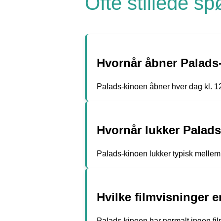
Ofte stillede s
Hvornår åbner Palads
Palads-kinoen åbner hver dag kl. 1
Hvornår lukker Palad
Palads-kinoen lukker typisk mellem 
Hvilke filmvisninger
Palads-kinoen har normalt ingen fil