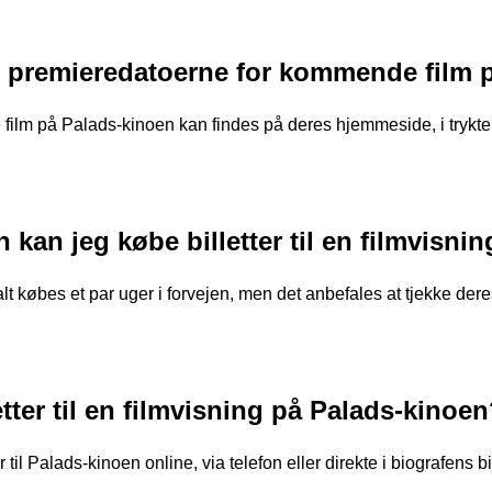
e premieredatoerne for kommende film 
ilm på Palads-kinoen kan findes på deres hjemmeside, i trykte 
en kan jeg købe billetter til en filmvisn
alt købes et par uger i forvejen, men det anbefales at tjekke de
etter til en filmvisning på Palads-kinoe
 til Palads-kinoen online, via telefon eller direkte i biografens bi