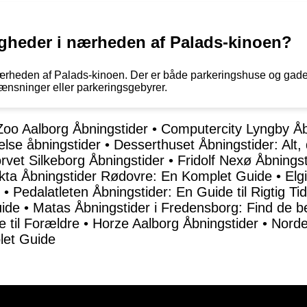
igheder i nærheden af Palads-kinoen?
nærheden af Palads-kinoen. Der er både parkeringshuse og gade
nsninger eller parkeringsgebyrer.
Zoo Aalborg Åbningstider
•
Computercity Lyngby Åb
lse åbningstider
•
Desserthuset Åbningstider: Alt,
rvet Silkeborg Åbningstider
•
Fridolf Nexø Åbnings
kta Åbningstider Rødovre: En Komplet Guide
•
Elg
•
Pedalatleten Åbningstider: En Guide til Rigtig Ti
uide
•
Matas Åbningstider i Fredensborg: Find de b
 til Forældre
•
Horze Aalborg Åbningstider
•
Norde
let Guide