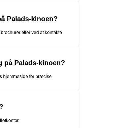
på Palads-kinoen?
brochurer eller ved at kontakte
ing på Palads-kinoen?
res hjemmeside for præcise
n?
lletkontor.