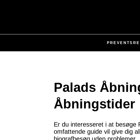
PR
EVENTS
RE
Palads Åbning
Åbningstider
Er du interesseret i at besøge
omfattende guide vil give dig 
biografbesøg uden problemer.