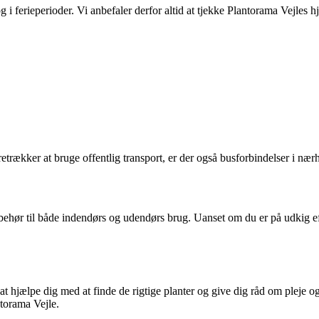
g i ferieperioder. Vi anbefaler derfor altid at tjekke Plantorama Vejles
retrækker at bruge offentlig transport, er der også busforbindelser i nær
behør til både indendørs og udendørs brug. Uanset om du er på udkig eft
til at hjælpe dig med at finde de rigtige planter og give dig råd om plej
ntorama Vejle.