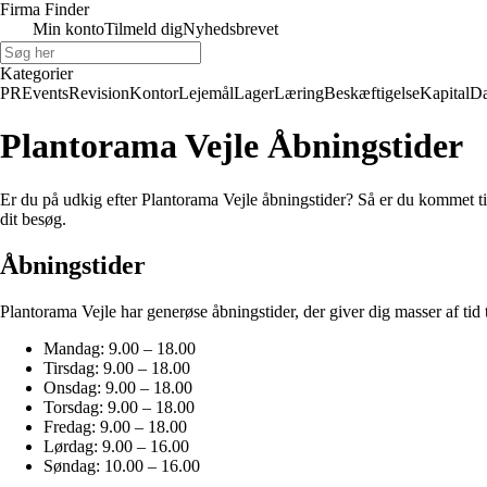
Firma Finder
Min konto
Tilmeld dig
Nyhedsbrevet
Kategorier
PR
Events
Revision
Kontor
Lejemål
Lager
Læring
Beskæftigelse
Kapital
Da
Plantorama Vejle Åbningstider
Er du på udkig efter Plantorama Vejle åbningstider? Så er du kommet til 
dit besøg.
Åbningstider
Plantorama Vejle har generøse åbningstider, der giver dig masser af tid 
Mandag: 9.00 – 18.00
Tirsdag: 9.00 – 18.00
Onsdag: 9.00 – 18.00
Torsdag: 9.00 – 18.00
Fredag: 9.00 – 18.00
Lørdag: 9.00 – 16.00
Søndag: 10.00 – 16.00