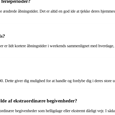
ferieperioder?
e ændrede åbningstider. Det er altid en god ide at tjekke deres hjemmesi
ds?
r er lidt kortere åbningstider i weekends sammenlignet med hverdage, m
00. Dette giver dig mulighed for at handle og fordybe dig i deres store 
ælde af ekstraordinære begivenheder?
raordinære begivenheder som helligdage eller ekstremt dårligt vejr. I så