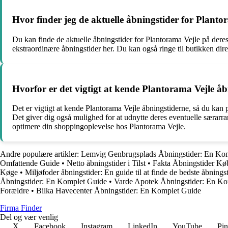
Hvor finder jeg de aktuelle åbningstider for Planto
Du kan finde de aktuelle åbningstider for Plantorama Vejle på dere
ekstraordinære åbningstider her. Du kan også ringe til butikken direk
Hvorfor er det vigtigt at kende Plantorama Vejle å
Det er vigtigt at kende Plantorama Vejle åbningstiderne, så du kan 
Det giver dig også mulighed for at udnytte deres eventuelle særarra
optimere din shoppingoplevelse hos Plantorama Vejle.
Andre populære artikler:
Lemvig Genbrugsplads Åbningstider: En Ko
Omfattende Guide
•
Netto åbningstider i Tilst
•
Fakta Åbningstider K
Køge
•
Miljøfoder åbningstider: En guide til at finde de bedste åbningst
Åbningstider: En Komplet Guide
•
Varde Apotek Åbningstider: En Ko
Forældre
•
Bilka Havecenter Åbningstider: En Komplet Guide
Firma Finder
Del og vær venlig
X
Facebook
Instagram
LinkedIn
YouTube
Pin