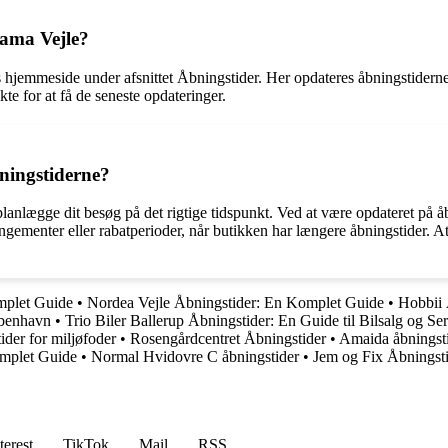
rama Vejle?
s hjemmeside under afsnittet Åbningstider. Her opdateres åbningstidern
te for at få de seneste opdateringer.
bningstiderne?
planlægge dit besøg på det rigtige tidspunkt. Ved at være opdateret på 
ngementer eller rabatperioder, når butikken har længere åbningstider. A
mplet Guide
•
Nordea Vejle Åbningstider: En Komplet Guide
•
Hobbii 
øbenhavn
•
Trio Biler Ballerup Åbningstider: En Guide til Bilsalg og Se
ider for miljøfoder
•
Rosengårdcentret Åbningstider
•
Amaida åbningsti
mplet Guide
•
Normal Hvidovre C åbningstider
•
Jem og Fix Åbningsti
terest
TikTok
Mail
RSS