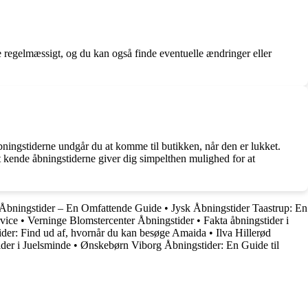
e regelmæssigt, og du kan også finde eventuelle ændringer eller
åbningstiderne undgår du at komme til butikken, når den er lukket.
t kende åbningstiderne giver dig simpelthen mulighed for at
Åbningstider – En Omfattende Guide
•
Jysk Åbningstider Taastrup: En
rvice
•
Verninge Blomstercenter Åbningstider
•
Fakta åbningstider i
der: Find ud af, hvornår du kan besøge Amaida
•
Ilva Hillerød
der i Juelsminde
•
Ønskebørn Viborg Åbningstider: En Guide til