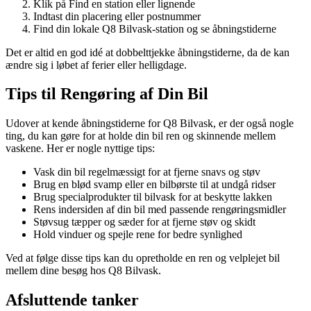
Klik på Find en station eller lignende
Indtast din placering eller postnummer
Find din lokale Q8 Bilvask-station og se åbningstiderne
Det er altid en god idé at dobbelttjekke åbningstiderne, da de kan
ændre sig i løbet af ferier eller helligdage.
Tips til Rengøring af Din Bil
Udover at kende åbningstiderne for Q8 Bilvask, er der også nogle
ting, du kan gøre for at holde din bil ren og skinnende mellem
vaskene. Her er nogle nyttige tips:
Vask din bil regelmæssigt for at fjerne snavs og støv
Brug en blød svamp eller en bilbørste til at undgå ridser
Brug specialprodukter til bilvask for at beskytte lakken
Rens indersiden af din bil med passende rengøringsmidler
Støvsug tæpper og sæder for at fjerne støv og skidt
Hold vinduer og spejle rene for bedre synlighed
Ved at følge disse tips kan du opretholde en ren og velplejet bil
mellem dine besøg hos Q8 Bilvask.
Afsluttende tanker