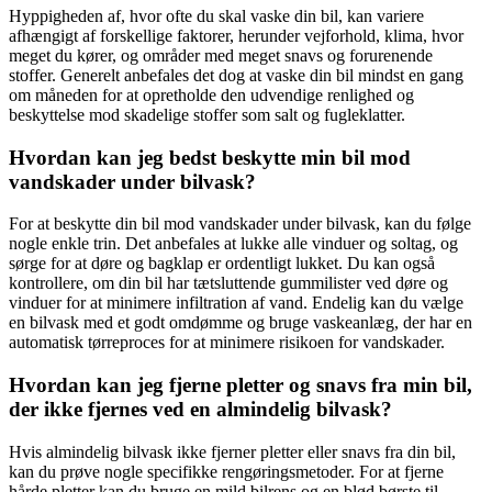
Hyppigheden af, hvor ofte du skal vaske din bil, kan variere
afhængigt af forskellige faktorer, herunder vejforhold, klima, hvor
meget du kører, og områder med meget snavs og forurenende
stoffer. Generelt anbefales det dog at vaske din bil mindst en gang
om måneden for at opretholde den udvendige renlighed og
beskyttelse mod skadelige stoffer som salt og fugleklatter.
Hvordan kan jeg bedst beskytte min bil mod
vandskader under bilvask?
For at beskytte din bil mod vandskader under bilvask, kan du følge
nogle enkle trin. Det anbefales at lukke alle vinduer og soltag, og
sørge for at døre og bagklap er ordentligt lukket. Du kan også
kontrollere, om din bil har tætsluttende gummilister ved døre og
vinduer for at minimere infiltration af vand. Endelig kan du vælge
en bilvask med et godt omdømme og bruge vaskeanlæg, der har en
automatisk tørreproces for at minimere risikoen for vandskader.
Hvordan kan jeg fjerne pletter og snavs fra min bil,
der ikke fjernes ved en almindelig bilvask?
Hvis almindelig bilvask ikke fjerner pletter eller snavs fra din bil,
kan du prøve nogle specifikke rengøringsmetoder. For at fjerne
hårde pletter kan du bruge en mild bilrens og en blød børste til