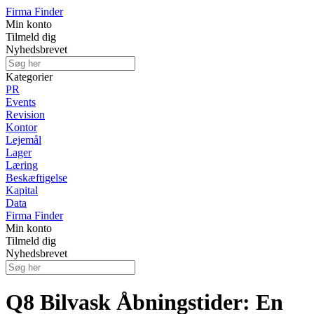
Firma Finder
Min konto
Tilmeld dig
Nyhedsbrevet
Kategorier
PR
Events
Revision
Kontor
Lejemål
Lager
Læring
Beskæftigelse
Kapital
Data
Firma Finder
Min konto
Tilmeld dig
Nyhedsbrevet
Q8 Bilvask Åbningstider: En