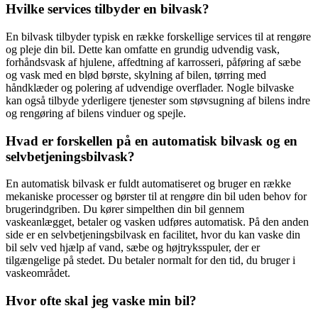
Hvilke services tilbyder en bilvask?
En bilvask tilbyder typisk en række forskellige services til at rengøre
og pleje din bil. Dette kan omfatte en grundig udvendig vask,
forhåndsvask af hjulene, affedtning af karrosseri, påføring af sæbe
og vask med en blød børste, skylning af bilen, tørring med
håndklæder og polering af udvendige overflader. Nogle bilvaske
kan også tilbyde yderligere tjenester som støvsugning af bilens indre
og rengøring af bilens vinduer og spejle.
Hvad er forskellen på en automatisk bilvask og en
selvbetjeningsbilvask?
En automatisk bilvask er fuldt automatiseret og bruger en række
mekaniske processer og børster til at rengøre din bil uden behov for
brugerindgriben. Du kører simpelthen din bil gennem
vaskeanlægget, betaler og vasken udføres automatisk. På den anden
side er en selvbetjeningsbilvask en facilitet, hvor du kan vaske din
bil selv ved hjælp af vand, sæbe og højtryksspuler, der er
tilgængelige på stedet. Du betaler normalt for den tid, du bruger i
vaskeområdet.
Hvor ofte skal jeg vaske min bil?