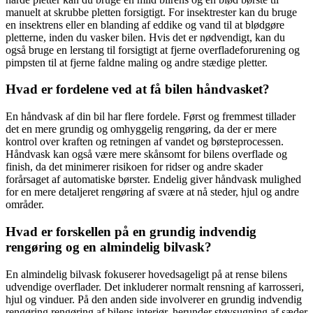
manuelt at skrubbe pletten forsigtigt. For insektrester kan du bruge
en insektrens eller en blanding af eddike og vand til at blødgøre
pletterne, inden du vasker bilen. Hvis det er nødvendigt, kan du
også bruge en lerstang til forsigtigt at fjerne overfladeforurening og
pimpsten til at fjerne faldne maling og andre stædige pletter.
Hvad er fordelene ved at få bilen håndvasket?
En håndvask af din bil har flere fordele. Først og fremmest tillader
det en mere grundig og omhyggelig rengøring, da der er mere
kontrol over kraften og retningen af vandet og børsteprocessen.
Håndvask kan også være mere skånsomt for bilens overflade og
finish, da det minimerer risikoen for ridser og andre skader
forårsaget af automatiske børster. Endelig giver håndvask mulighed
for en mere detaljeret rengøring af svære at nå steder, hjul og andre
områder.
Hvad er forskellen på en grundig indvendig
rengøring og en almindelig bilvask?
En almindelig bilvask fokuserer hovedsageligt på at rense bilens
udvendige overflader. Det inkluderer normalt rensning af karrosseri,
hjul og vinduer. På den anden side involverer en grundig indvendig
rengøring rengøring af bilens interiør, herunder støvsugning af sæder