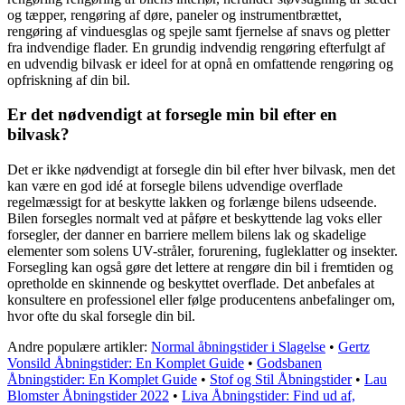
og tæpper, rengøring af døre, paneler og instrumentbrættet,
rengøring af vinduesglas og spejle samt fjernelse af snavs og pletter
fra indvendige flader. En grundig indvendig rengøring efterfulgt af
en udvendig bilvask er ideel for at opnå en omfattende rengøring og
opfriskning af din bil.
Er det nødvendigt at forsegle min bil efter en
bilvask?
Det er ikke nødvendigt at forsegle din bil efter hver bilvask, men det
kan være en god idé at forsegle bilens udvendige overflade
regelmæssigt for at beskytte lakken og forlænge bilens udseende.
Bilen forsegles normalt ved at påføre et beskyttende lag voks eller
forsegler, der danner en barriere mellem bilens lak og skadelige
elementer som solens UV-stråler, forurening, fugleklatter og insekter.
Forsegling kan også gøre det lettere at rengøre din bil i fremtiden og
opretholde en skinnende og beskyttet overflade. Det anbefales at
konsultere en professionel eller følge producentens anbefalinger om,
hvor ofte du skal forsegle din bil.
Andre populære artikler:
Normal åbningstider i Slagelse
•
Gertz
Vonsild Åbningstider: En Komplet Guide
•
Godsbanen
Åbningstider: En Komplet Guide
•
Stof og Stil Åbningstider
•
Lau
Blomster Åbningstider 2022
•
Liva Åbningstider: Find ud af,