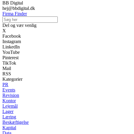
BB Digital
hej@bbdigital.dk
Firma Finder
Del og vær venlig
X
Facebook
Instagram
LinkedIn
YouTube
Pinterest
TikTok
Mail
RSS
Kategorier
PR
Events
Revision
Kontor
Lejemål
Lager
Læring
Beskæftigelse
Kapital
Data