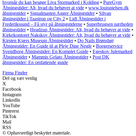
hvornår du kan besøge Liva Stormarked i Kolding
•
PureGym
Åbningstider: Alt, hvad du behøver at vide
•
www.louisnielsen.dk
åbningstider
•
Signalmasten Agger Åbningstider
•
Silvan
åbningstider i Taastrup og City 2
•
Lidl Åbningstider i
Frederikssund – Få styr på åbningstiderne
•
Superbrugsen nærheden
åbningstider
•
Headzup Åbningstider: Alt, hvad du behøver at vide
•
Kirkekontoret Nakskov Åbningstider: Alt, hvad du behøver at vide
•
Kirsten Kjærs Museum Åbningstider
•
Do Nails Brønshøj
Åbningstider: En Guide til at Pleje Dine Negle
•
Borgerservice
Svendborg Åbningstider: En Komplet Guide
•
Egeskov Julemarked
Åbningstider
•
Mammis Gelato Åbningstider
•
Post DK
åbningstider: En omfattende guide
Firma Finder
Del og vær venlig
X
Facebook
Instagram
LinkedIn
YouTube
Pinterest
TikTok
Mail
RSS
© Ophavsretligt beskyttet materiale.