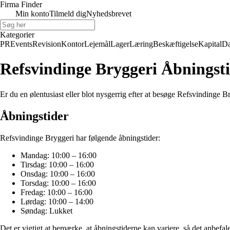
Firma Finder
Min konto
Tilmeld dig
Nyhedsbrevet
Kategorier
PR
Events
Revision
Kontor
Lejemål
Lager
Læring
Beskæftigelse
Kapital
Da
Refsvindinge Bryggeri Åbningst
Er du en ølentusiast eller blot nysgerrig efter at besøge Refsvindinge 
Åbningstider
Refsvindinge Bryggeri har følgende åbningstider:
Mandag: 10:00 – 16:00
Tirsdag: 10:00 – 16:00
Onsdag: 10:00 – 16:00
Torsdag: 10:00 – 16:00
Fredag: 10:00 – 16:00
Lørdag: 10:00 – 14:00
Søndag: Lukket
Det er vigtigt at bemærke, at åbningstiderne kan variere, så det anbefale