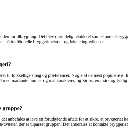
inden for ølbrygning. Det blev oprindeligt etableret som et andelsbrygge
kus på traditionelle bryggerimetoder og lokale ingredienser.
geri?
erer til forskellige smag og præferencer. Nogle af de mest populære øl f
øl med markante humle- og maltkarakterer, og Sirius, en mørk og fyldig
re gruppe?
det anbefales at lave en forudgående aftale for at sikre, at bryggerie
iviteter, der er tilpasset gruppen. Det anbefales at kontakte bryggeriet 