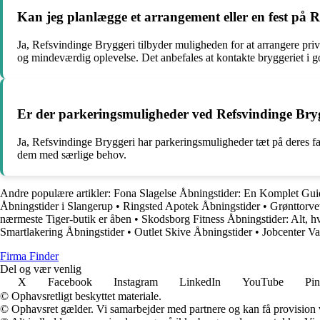
Kan jeg planlægge et arrangement eller en fest på 
Ja, Refsvindinge Bryggeri tilbyder muligheden for at arrangere priv
og mindeværdig oplevelse. Det anbefales at kontakte bryggeriet i god
Er der parkeringsmuligheder ved Refsvindinge Bry
Ja, Refsvindinge Bryggeri har parkeringsmuligheder tæt på deres fa
dem med særlige behov.
Andre populære artikler:
Fona Slagelse Åbningstider: En Komplet Gui
Åbningstider i Slangerup
•
Ringsted Apotek Åbningstider
•
Grønttorve
nærmeste Tiger-butik er åben
•
Skodsborg Fitness Åbningstider: Alt, hv
Smartlakering Åbningstider
•
Outlet Skive Åbningstider
•
Jobcenter Va
Firma Finder
Del og vær venlig
X
Facebook
Instagram
LinkedIn
YouTube
Pin
© Ophavsretligt beskyttet materiale.
© Ophavsret gælder. Vi samarbejder med partnere og kan få provision