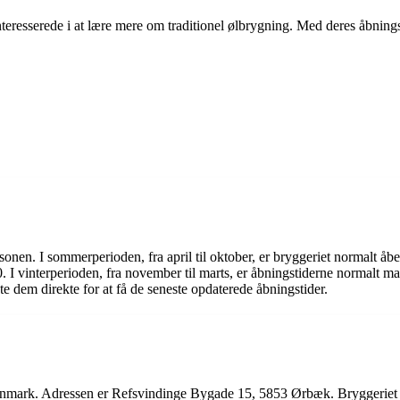
r interesserede i at lære mere om traditionel ølbrygning. Med deres åbni
en. I sommerperioden, fra april til oktober, er bryggeriet normalt åbent 
0. I vinterperioden, fra november til marts, er åbningstiderne normalt mand
e dem direkte for at få de seneste opdaterede åbningstider.
mark. Adressen er Refsvindinge Bygade 15, 5853 Ørbæk. Bryggeriet er 