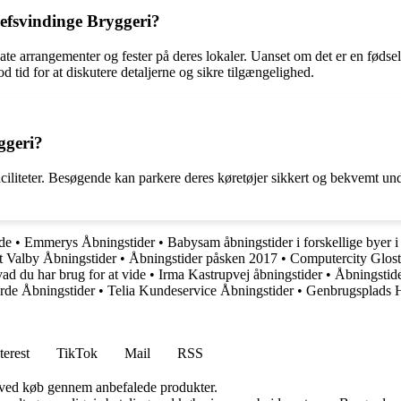
Refsvindinge Bryggeri?
ate arrangementer og fester på deres lokaler. Uanset om det er en fødse
 tid for at diskutere detaljerne og sikre tilgængelighed.
ggeri?
ciliteter. Besøgende kan parkere deres køretøjer sikkert og bekvemt un
de
•
Emmerys Åbningstider
•
Babysam åbningstider i forskellige byer
t Valby Åbningstider
•
Åbningstider påsken 2017
•
Computercity Glost
ad du har brug for at vide
•
Irma Kastrupvej åbningstider
•
Åbningstid
rde Åbningstider
•
Telia Kundeservice Åbningstider
•
Genbrugsplads H
terest
TikTok
Mail
RSS
 ved køb gennem anbefalede produkter.