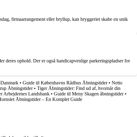
lsdag, firmaarrangement eller bryllup, kan bryggeriet skabe en unik
der deres ophold. Der er også handicapvenlige parkeringspladser for
 i Danmark
•
Guide til Københavns Rådhus Åbningstider
•
Netto
rup Åbningstider
•
Tiger Åbningstider: Find ud af, hvornår din
er Arbejdernes Landsbank
•
Guide til Meny Skagen åbningstider
•
ornslet Åbningstider – En Komplet Guide