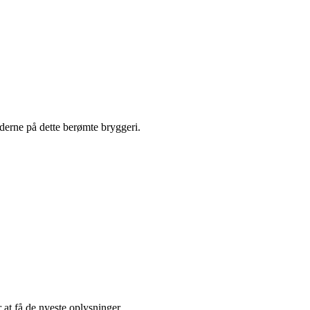
iderne på dette berømte bryggeri.
r at få de nyeste oplysninger.