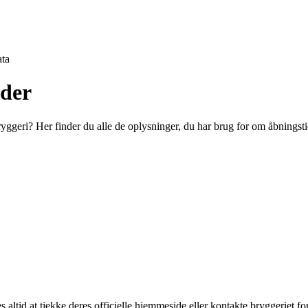
ta
ider
Bryggeri? Her finder du alle de oplysninger, du har brug for om åbningst
s altid at tjekke deres officielle hjemmeside eller kontakte bryggeriet fo