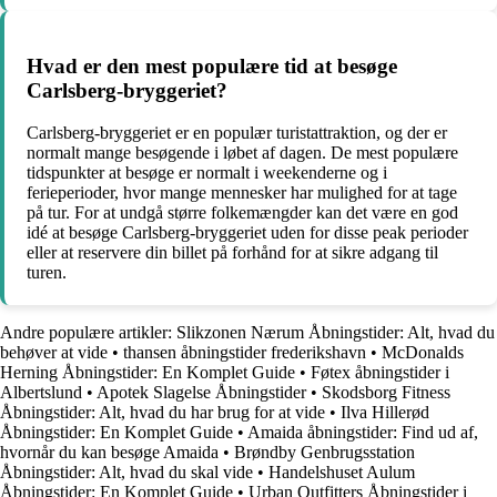
Hvad er den mest populære tid at besøge
Carlsberg-bryggeriet?
Carlsberg-bryggeriet er en populær turistattraktion, og der er
normalt mange besøgende i løbet af dagen. De mest populære
tidspunkter at besøge er normalt i weekenderne og i
ferieperioder, hvor mange mennesker har mulighed for at tage
på tur. For at undgå større folkemængder kan det være en god
idé at besøge Carlsberg-bryggeriet uden for disse peak perioder
eller at reservere din billet på forhånd for at sikre adgang til
turen.
Andre populære artikler:
Slikzonen Nærum Åbningstider: Alt, hvad du
behøver at vide
•
thansen åbningstider frederikshavn
•
McDonalds
Herning Åbningstider: En Komplet Guide
•
Føtex åbningstider i
Albertslund
•
Apotek Slagelse Åbningstider
•
Skodsborg Fitness
Åbningstider: Alt, hvad du har brug for at vide
•
Ilva Hillerød
Åbningstider: En Komplet Guide
•
Amaida åbningstider: Find ud af,
hvornår du kan besøge Amaida
•
Brøndby Genbrugsstation
Åbningstider: Alt, hvad du skal vide
•
Handelshuset Aulum
Åbningstider: En Komplet Guide
•
Urban Outfitters Åbningstider i