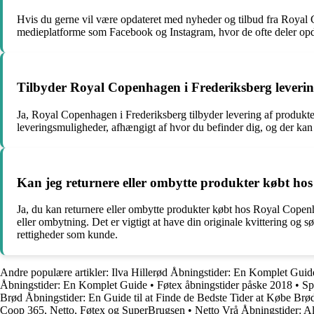
Hvis du gerne vil være opdateret med nyheder og tilbud fra Royal 
medieplatforme som Facebook og Instagram, hvor de ofte deler op
Tilbyder Royal Copenhagen i Frederiksberg leveri
Ja, Royal Copenhagen i Frederiksberg tilbyder levering af produkter.
leveringsmuligheder, afhængigt af hvor du befinder dig, og der kan
Kan jeg returnere eller ombytte produkter købt ho
Ja, du kan returnere eller ombytte produkter købt hos Royal Copenh
eller ombytning. Det er vigtigt at have din originale kvittering og 
rettigheder som kunde.
Andre populære artikler:
Ilva Hillerød Åbningstider: En Komplet Guid
Åbningstider: En Komplet Guide
•
Føtex åbningstider påske 2018
•
Sp
Brød Åbningstider: En Guide til at Finde de Bedste Tider at Købe Brø
Coop 365, Netto, Føtex og SuperBrugsen
•
Netto Vrå Åbningstider: Al