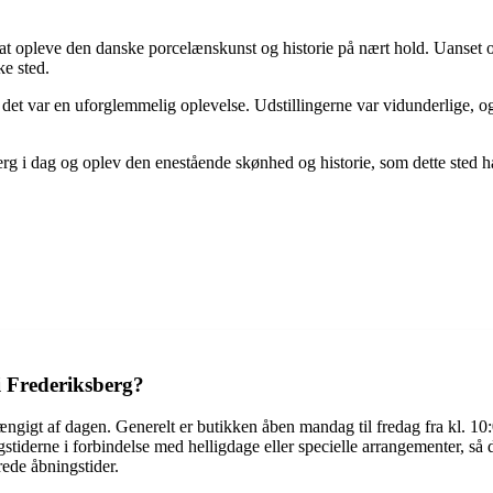
opleve den danske porcelænskunst og historie på nært hold. Uanset om du
ke sted.
et var en uforglemmelig oplevelse. Udstillingerne var vidunderlige, o
 i dag og oplev den enestående skønhed og historie, som dette sted har
 Frederiksberg?
gt af dagen. Generelt er butikken åben mandag til fredag ​​fra kl. 10:00 
derne i forbindelse med helligdage eller specielle arrangementer, så de
rede åbningstider.