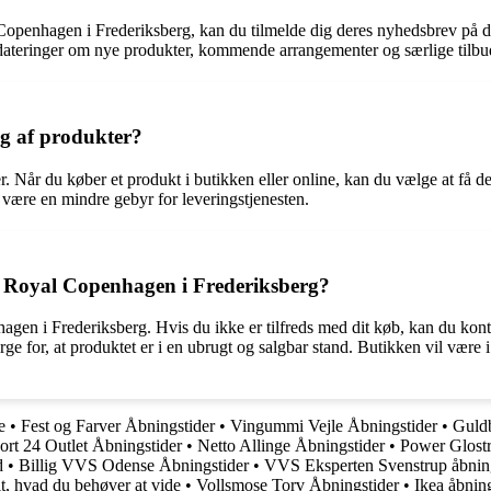
Copenhagen i Frederiksberg, kan du tilmelde dig deres nyhedsbrev på d
dateringer om nye produkter, kommende arrangementer og særlige tilbu
ng af produkter?
 Når du køber et produkt i butikken eller online, kan du vælge at få det
 være en mindre gebyr for leveringstjenesten.
s Royal Copenhagen i Frederiksberg?
agen i Frederiksberg. Hvis du ikke er tilfreds med dit køb, kan du ko
sørge for, at produktet er i en ubrugt og salgbar stand. Butikken vil vær
e
•
Fest og Farver Åbningstider
•
Vingummi Vejle Åbningstider
•
Guldb
ort 24 Outlet Åbningstider
•
Netto Allinge Åbningstider
•
Power Glostr
d
•
Billig VVS Odense Åbningstider
•
VVS Eksperten Svenstrup åbning
t, hvad du behøver at vide
•
Vollsmose Torv Åbningstider
•
Ikea åbnin