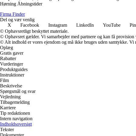
Hørning Åbningstider
Firma Finder
Del og vær venlig
X
Facebook
Instagram
LinkedIn
YouTube
Pin
© Ophavsretligt beskyttet materiale.
© Ophavsret gælder. Vi samarbejder med partnere og kan få provision
© Alt indhold er vores ejendom og må ikke bruges uden samtykke. Vi mod
Oplæg
Gratis gaver
Rabatter
Vurderinger
Produktguides
Instruktioner
Film
Beskrivelse
Spørgsmål og svar
Vejledning
Tilbagemelding
Karriere
Tip redaktionen
Intern navigation
Indholdsoversigt
Tekster
Dokumenter