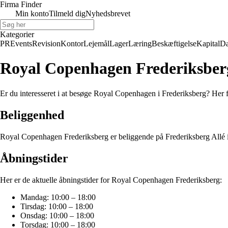
Firma Finder
Min konto
Tilmeld dig
Nyhedsbrevet
Kategorier
PR
Events
Revision
Kontor
Lejemål
Lager
Læring
Beskæftigelse
Kapital
Da
Royal Copenhagen Frederiksber
Er du interesseret i at besøge Royal Copenhagen i Frederiksberg? Her f
Beliggenhed
Royal Copenhagen Frederiksberg er beliggende på Frederiksberg Allé i Kø
Åbningstider
Her er de aktuelle åbningstider for Royal Copenhagen Frederiksberg:
Mandag: 10:00 – 18:00
Tirsdag: 10:00 – 18:00
Onsdag: 10:00 – 18:00
Torsdag: 10:00 – 18:00