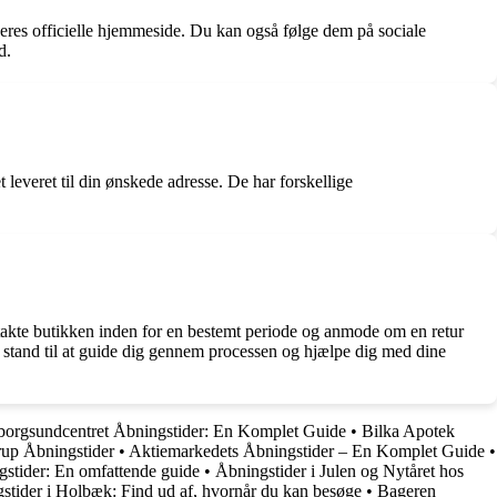
eres officielle hjemmeside. Du kan også følge dem på sociale
d.
 leveret til din ønskede adresse. De har forskellige
ntakte butikken inden for en bestemt periode og anmode om en retur
e i stand til at guide dig gennem processen og hjælpe dig med dine
orgsundcentret Åbningstider: En Komplet Guide
•
Bilka Apotek
up Åbningstider
•
Aktiemarkedets Åbningstider – En Komplet Guide
•
stider: En omfattende guide
•
Åbningstider i Julen og Nytåret hos
gstider i Holbæk: Find ud af, hvornår du kan besøge
•
Bageren