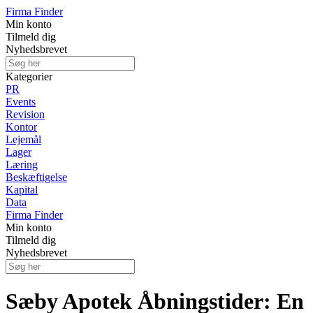
Firma Finder
Min konto
Tilmeld dig
Nyhedsbrevet
Kategorier
PR
Events
Revision
Kontor
Lejemål
Lager
Læring
Beskæftigelse
Kapital
Data
Firma Finder
Min konto
Tilmeld dig
Nyhedsbrevet
Sæby Apotek Åbningstider: En