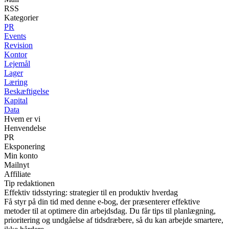
RSS
Kategorier
PR
Events
Revision
Kontor
Lejemål
Lager
Læring
Beskæftigelse
Kapital
Data
Hvem er vi
Henvendelse
PR
Eksponering
Min konto
Mailnyt
Affiliate
Tip redaktionen
Effektiv tidsstyring: strategier til en produktiv hverdag
Få styr på din tid med denne e-bog, der præsenterer effektive
metoder til at optimere din arbejdsdag. Du får tips til planlægning,
prioritering og undgåelse af tidsdræbere, så du kan arbejde smartere,