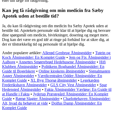
eller din læge for rådgivning.
Kan jeg få rådgivning om min medicin fra Sæby
Apotek uden at bestille tid?
Ja, du kan få rådgivning om din medicin fra Sæby Apotek uden at
bestille tid. Apotekets personale står klar til at hjælpe dig og besvare
dine spørgsmål om medicin, bivirkninger, dosering og meget mere.
Dog kan det være en god idé at ringe på forhånd for at sikre dig, at
der er tilstrækkelig tid og personale til at hjælpe dig.
Andre populære artikler:
Allerød Genbrug Åbningstider
•
Tutein og
Koch Åbningstider: En Komplet Guide
•
Jem og Fix Åbningstider i
Aalborg
•
Annettes Smørrebrød Hedehusene Åbningstider
•
Hifi
Klubben Åbningstider
•
Politikens Boghandel Åbningstider: En
Guide til Bogelskere
•
Online kioskens åbningstider
•
Signalmasten
Agger Åbningstider
•
Værdicentralen Odder Åbningstider: En
Komplet Guide
•
XL Byg Thorsø åbningstider
•
Legekæden
Frederikshavn Åbningstider
•
GLS City Vest Åbningstider
•
Spar
Hedensted Åbningstider
•
Fakta Åbningstider Værløse: En Guide til
at Handle i Fakta
•
Jyderup Præstegård Åbningstider: En Komplet
Guide
•
Rømø Slagter Åbningstider
•
Charlottehaven Åbningstider:
Alt, hvad du behøver at vide
•
Dolfus Damp Åbningstider: En
Komplet Guide