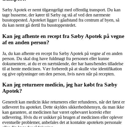
Sæby Apotek er nemt tilgængeligt med offentlig transport. Du kan
tage busserne, der kører til Sæby og stå af ved den nærmeste
busstoppested. Apoteket ligger i gåafstand fra centrum af byen, så
du kan nemt gå dertil fra busstoppestedet.
Kan jeg afhente en recept fra Sæby Apotek på vegne
af en anden person?
Ja, du kan afhente en recept fra Sæby Apotek på vegne af en anden
person. Du skal dog have fuldmagt fra personen eller kunne
dokumentere, at du er en nærtstående, der har hans/hendes tilladelse
til at hente medicinen. Vær forberedt på at skulle vise identifikation
og give oplysninger om den person, hvis navn står på recepten.
Kan jeg returnere medicin, jeg har købt fra Sæby
Apotek?
Generelt kan medicin ikke returneres eller refunderes, når det først er
udleveret fra apoteket. Dette skyldes sikkerhedshensyn, da man ikke
kan garantere, at medicinen har været opbevaret korrekt efter
udlevering. Hvis du er usikker på brugen af medicinen eller oplever
eventuelle problemer, anbefales det at kontakte apotekets personale