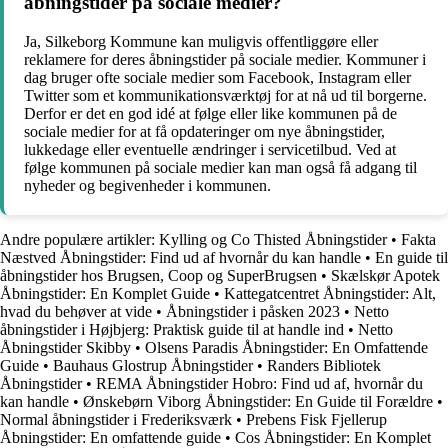
åbningstider på sociale medier?
Ja, Silkeborg Kommune kan muligvis offentliggøre eller
reklamere for deres åbningstider på sociale medier. Kommuner i
dag bruger ofte sociale medier som Facebook, Instagram eller
Twitter som et kommunikationsværktøj for at nå ud til borgerne.
Derfor er det en god idé at følge eller like kommunen på de
sociale medier for at få opdateringer om nye åbningstider,
lukkedage eller eventuelle ændringer i servicetilbud. Ved at
følge kommunen på sociale medier kan man også få adgang til
nyheder og begivenheder i kommunen.
Andre populære artikler:
Kylling og Co Thisted Åbningstider
•
Fakta
Næstved Åbningstider: Find ud af hvornår du kan handle
•
En guide til
åbningstider hos Brugsen, Coop og SuperBrugsen
•
Skælskør Apotek
Åbningstider: En Komplet Guide
•
Kattegatcentret Åbningstider: Alt,
hvad du behøver at vide
•
Åbningstider i påsken 2023
•
Netto
åbningstider i Højbjerg: Praktisk guide til at handle ind
•
Netto
Åbningstider Skibby
•
Olsens Paradis Åbningstider: En Omfattende
Guide
•
Bauhaus Glostrup Åbningstider
•
Randers Bibliotek
Åbningstider
•
REMA Åbningstider Hobro: Find ud af, hvornår du
kan handle
•
Ønskebørn Viborg Åbningstider: En Guide til Forældre
•
Normal åbningstider i Frederiksværk
•
Prebens Fisk Fjellerup
Åbningstider: En omfattende guide
•
Cos Åbningstider: En Komplet