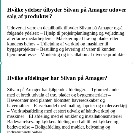
Hvilke ydelser tilbyder Silvan på Amager udover
salg af produkter?
Udover at være en detailbutik tilbyder Silvan på Amager også
følgende ydelser: – Hjælp til projektplanlægning og vejledning
af erfarne medarbejdere – Målskæring af træ og plader efter
kundens behov – Udlejning af værktøj og maskiner til
byggeprojekter – Bestilling og levering af varer til kunden
hjemmeadresse – Montering og installation af diverse produkter
Hvilke afdelinger har Silvan på Amager?
Silvan på Amager har følgende afdelinger: – Tømmerhandel
med et bredt udvalg af træ, plader og byggematerialer –
Havecenter med planter, blomster, haveredskaber og
havemøbler – Farvehandel med maling, tapeter og malerværktøj
– Værktøjsafdeling med et stort udvalg af håndværktøj og
maskiner – El-afdeling med el-artikler og installationsmateriel –
Badeværelses- og køkkenafdeling med alt til nyt køkken og
badeværelse – Boligafdeling med møbler, belysning og
indretningstilbehør