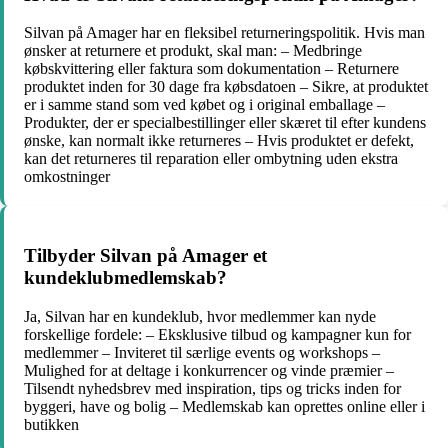
Silvan på Amager har en fleksibel returneringspolitik. Hvis man
ønsker at returnere et produkt, skal man: – Medbringe
købskvittering eller faktura som dokumentation – Returnere
produktet inden for 30 dage fra købsdatoen – Sikre, at produktet
er i samme stand som ved købet og i original emballage –
Produkter, der er specialbestillinger eller skæret til efter kundens
ønske, kan normalt ikke returneres – Hvis produktet er defekt,
kan det returneres til reparation eller ombytning uden ekstra
omkostninger
Tilbyder Silvan på Amager et
kundeklubmedlemskab?
Ja, Silvan har en kundeklub, hvor medlemmer kan nyde
forskellige fordele: – Eksklusive tilbud og kampagner kun for
medlemmer – Inviteret til særlige events og workshops –
Mulighed for at deltage i konkurrencer og vinde præmier –
Tilsendt nyhedsbrev med inspiration, tips og tricks inden for
byggeri, have og bolig – Medlemskab kan oprettes online eller i
butikken