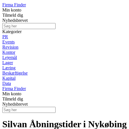
Firma Finder
Min konto
Tilmeld dig
Nyhedsbrevet
Kategorier
PR
Events
Revision
Kontor
Lejemål
Lager
Læring
Beskæftigelse
Kapital
Data
Firma Finder
Min konto
Tilmeld dig
Nyhedsbrevet
Silvan Åbningstider i Nykøbing