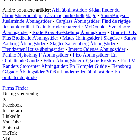
Andre populære artikler:
Aldi åbningstider: Sådan finder du
åbningstiderne til jul, påske og andre helligdage
•
SuperBrugsen
Juelsminde Åbningstider
•
Carglass Åbningstider: Find de rigtige
tidspunkter til at få din bilrude repareret
•
McDonalds Svendborg
Åbningstider
•
Røde Kors Ærøskøbing Åbningstider
•
Guide til OK
Plus Bredballe Åbningstider
•
Matas åbningstider i Slagelse
•
Sanya
Aalborg Åbningstider
•
Slagter Zangenberg Åbningstider
•
Trendzetter House åbningstider
•
Imerco Odense Åbningstider
•
Panino Nykøbing F Åbningstider
•
Pico Åbningstider: En
Omfattende Guide
•
Føtex Åbningstider i Egå og Risskov
•
Poul M
Randers Storcenter Åbningstider: En Komplet Guide
•
Flensborg
Gågade Åbningstider 2016
•
Lundemøllen åbningstider: En
omfattende guide
Firma Finder
Del og vær venlig
X
Facebook
Instagram
LinkedIn
YouTube
Pinterest
TikTok
Mail