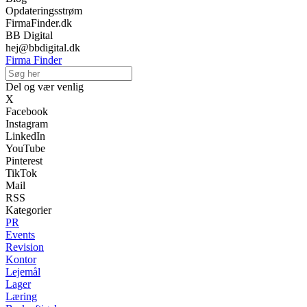
Opdateringsstrøm
FirmaFinder.dk
BB Digital
hej@bbdigital.dk
Firma Finder
Del og vær venlig
X
Facebook
Instagram
LinkedIn
YouTube
Pinterest
TikTok
Mail
RSS
Kategorier
PR
Events
Revision
Kontor
Lejemål
Lager
Læring