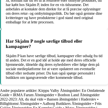
Ja, normalt har du ret til at returnere eller ombytte produkter, du
har købt hos Skjalm P, inden for en vis tidsramme. Det
anbefales at kontakte dem direkte for at få præcise oplysninger
om deres retur- og ombytningspolitik. Du bør også gemme dine
kvitteringer og have produkterne i god stand med original
emballage for at lette processen.
Har Skjalm P nogle særlige tilbud eller
kampagner?
Skjalm P kan have særlige tilbud, kampagner eller udsalg fra tid
til anden. Det er en god idé at holde øje med deres officielle
hjemmeside, tilmelde dig deres nyhedsbrev eller følge dem på
sociale medieplatforme for at være opdateret om eventuelle
tilbud eller nedsatte priser. Du kan også spørge personalet i
butikken om igangværende eller kommende tilbud.
Andre populære artikler:
Kirppu Valby Åbningstider: En Omfattende
Guide
•
IRMA Farum Åbningstider
•
Bonbon Land Åbningstider
2022-2023: Alt, du skal vide
•
thansen åbningstider i Haderslev
•
Billigblomst Åbningstider
•
Aalborg Butikkers Åbningstider
•
Friis
Cykler Åbningstider: En Komplet Guide
•
Matas Åbningstider i