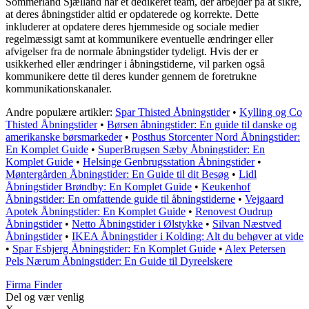
Sommerland Sjælland har et dedikeret team, der arbejder på at sikre,
at deres åbningstider altid er opdaterede og korrekte. Dette
inkluderer at opdatere deres hjemmeside og sociale medier
regelmæssigt samt at kommunikere eventuelle ændringer eller
afvigelser fra de normale åbningstider tydeligt. Hvis der er
usikkerhed eller ændringer i åbningstiderne, vil parken også
kommunikere dette til deres kunder gennem de foretrukne
kommunikationskanaler.
Andre populære artikler:
Spar Thisted Åbningstider
•
Kylling og Co
Thisted Åbningstider
•
Børsen åbningstider: En guide til danske og
amerikanske børsmarkeder
•
Posthus Storcenter Nord Åbningstider:
En Komplet Guide
•
SuperBrugsen Sæby Åbningstider: En
Komplet Guide
•
Helsinge Genbrugsstation Åbningstider
•
Møntergården Åbningstider: En Guide til dit Besøg
•
Lidl
Åbningstider Brøndby: En Komplet Guide
•
Keukenhof
Åbningstider: En omfattende guide til åbningstiderne
•
Vejgaard
Apotek Åbningstider: En Komplet Guide
•
Renovest Oudrup
Åbningstider
•
Netto Åbningstider i Ølstykke
•
Silvan Næstved
Åbningstider
•
IKEA Åbningstider i Kolding: Alt du behøver at vide
•
Spar Esbjerg Åbningstider: En Komplet Guide
•
Alex Petersen
Pels Nærum Åbningstider: En Guide til Dyreelskere
Firma Finder
Del og vær venlig