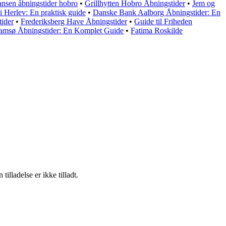
ansen åbningstider hobro
•
Grillhytten Hobro Åbningstider
•
Jem og
i Herlev: En praktisk guide
•
Danske Bank Aalborg Åbningstider: En
tider
•
Frederiksberg Have Åbningstider
•
Guide til Friheden
amsø Åbningstider: En Komplet Guide
•
Fatima Roskilde
lladelse er ikke tilladt.