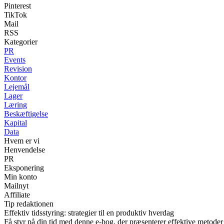
Pinterest
TikTok
Mail
RSS
Kategorier
PR
Events
Revision
Kontor
Lejemål
Lager
Læring
Beskæftigelse
Kapital
Data
Hvem er vi
Henvendelse
PR
Eksponering
Min konto
Mailnyt
Affiliate
Tip redaktionen
Effektiv tidsstyring: strategier til en produktiv hverdag
Få styr på din tid med denne e-bog, der præsenterer effektive metoder t