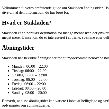
Velkommen til vores omfattende guide om Stakladen åbningstider. Hvis d
give dig al den information, du har brug for.
Hvad er Stakladen?
Stakladen er en populær destination for mange mennesker, der ønsker at 
meget mere. Uanset om du er interesseret i at træne, svømme eller deltag
Åbningstider
Stakladen har fleksible åbningstider for at imødekomme behovene hos 
Mandag: 06:00 – 22:00
Tirsdag: 06:00 – 22:00
Onsdag: 06:00 – 22:00
Torsdag: 06:00 – 22:00
Fredag: 06:00 – 22:00
Lørdag: 08:00 – 20:00
Søndag: 08:00 – 20:00
Bemærk, at disse åbningstider kan variere i løbet af helligdage og sær
oplysninger om åbningstiderne.