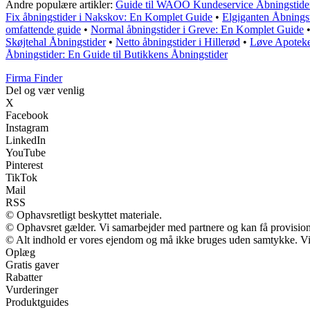
Andre populære artikler:
Guide til WAOO Kundeservice Åbningstide
Fix åbningstider i Nakskov: En Komplet Guide
•
Elgiganten Åbningst
omfattende guide
•
Normal åbningstider i Greve: En Komplet Guide
Skøjtehal Åbningstider
•
Netto åbningstider i Hillerød
•
Løve Apoteke
Åbningstider: En Guide til Butikkens Åbningstider
Firma Finder
Del og vær venlig
X
Facebook
Instagram
LinkedIn
YouTube
Pinterest
TikTok
Mail
RSS
© Ophavsretligt beskyttet materiale.
© Ophavsret gælder. Vi samarbejder med partnere og kan få provisio
© Alt indhold er vores ejendom og må ikke bruges uden samtykke. Vi m
Oplæg
Gratis gaver
Rabatter
Vurderinger
Produktguides