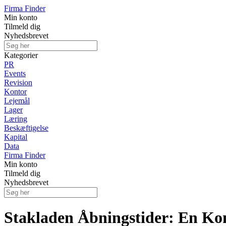
Firma Finder
Min konto
Tilmeld dig
Nyhedsbrevet
Kategorier
PR
Events
Revision
Kontor
Lejemål
Lager
Læring
Beskæftigelse
Kapital
Data
Firma Finder
Min konto
Tilmeld dig
Nyhedsbrevet
Stakladen Åbningstider: En Ko