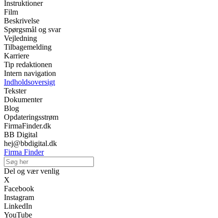
Instruktioner
Film
Beskrivelse
Spørgsmål og svar
Vejledning
Tilbagemelding
Karriere
Tip redaktionen
Intern navigation
Indholdsoversigt
Tekster
Dokumenter
Blog
Opdateringsstrøm
FirmaFinder.dk
BB Digital
hej@bbdigital.dk
Firma Finder
Del og vær venlig
X
Facebook
Instagram
LinkedIn
YouTube