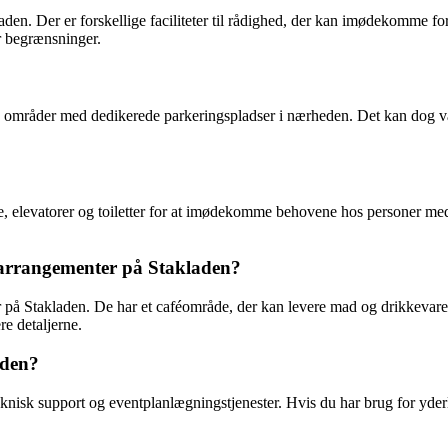
kladen. Der er forskellige faciliteter til rådighed, der kan imødekomme f
er begrænsninger.
 områder med dedikerede parkeringspladser i nærheden. Det kan dog væ
 elevatorer og toiletter for at imødekomme behovene hos personer med n
ed arrangementer på Stakladen?
er på Stakladen. De har et caféområde, der kan levere mad og drikkevarer
re detaljerne.
aden?
eknisk support og eventplanlægningstjenester. Hvis du har brug for yderli