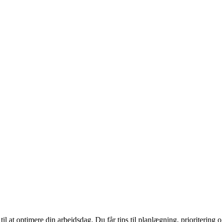
il at optimere din arbejdsdag. Du får tips til planlægning, prioritering