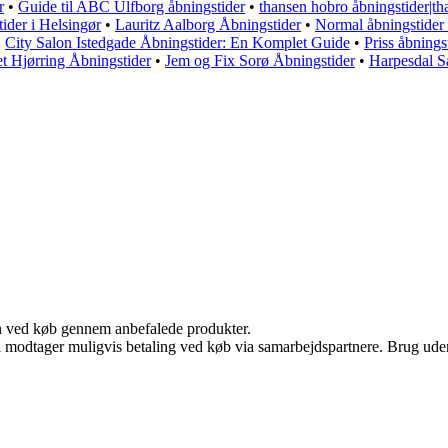
r
•
Guide til ABC Ulfborg åbningstider
•
thansen hobro åbningstider|th
ider i Helsingør
•
Lauritz Aalborg Åbningstider
•
Normal åbningstider 
•
City Salon Istedgade Åbningstider: En Komplet Guide
•
Priss åbnings
t Hjørring Åbningstider
•
Jem og Fix Sorø Åbningstider
•
Harpesdal S
n ved køb gennem anbefalede produkter.
odtager muligvis betaling ved køb via samarbejdspartnere. Brug uden ti