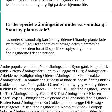
oplysninger om deres aktuelle åbningstider. Deres
telefonnummer er tilgængeligt på deres hjemmeside.
Er der specielle åbningstider under sæsonudsalg i
Staurby planteskole?
Ja, under sæsonudsalg kan åbningstiderne i Staurby planteskole
være forskellige. Det anbefales at besøge deres hjemmeside
eller kontakte dem for at få specifikke oplysninger om
åbningstiderne i denne periode.
Andre populære artikler:
Netto åbningstider i Ryomgård: En praktisk
guide
•
Netto Åbningstider i Farum
•
Fleggaard Burg Åbningstider
•
Arbejdernes Boligforening Odense Åbningstider
•
Pomlenakke
Åbningstider: En omfattende guide til at finde de bedste åbningstider
•
Guide til thansen åbningstider i Grenå
•
Irma Lyngby Åbningstider
•
Kvikly Dalum Åbningstider
•
Guide til BR Tilst Åbningstider, Toys R
Us Tilst Åbningstider og Fætter BR Tilst Åbningstider
•
Nielsen
Bageri Vojens Åbningstider
•
Københavns Fondsbørs Åbningstider
•
Realen Fanø Åbningstider: En Guide til at Planlægge Dit Besøg
•
Frugtlageret Thisted Åbningstider: En Komplet Guide
•
Lollipop
Odense Åbningstider
•
Apotek føtex Sønderborg åbningstider: En