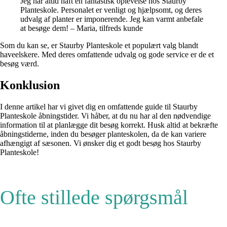
Jeg har altid haft en fantastisk oplevelse hos Staurby
Planteskole. Personalet er venligt og hjælpsomt, og deres
udvalg af planter er imponerende. Jeg kan varmt anbefale
at besøge dem! – Maria, tilfreds kunde
Som du kan se, er Staurby Planteskole et populært valg blandt
haveelskere. Med deres omfattende udvalg og gode service er de et
besøg værd.
Konklusion
I denne artikel har vi givet dig en omfattende guide til Staurby
Planteskole åbningstider. Vi håber, at du nu har al den nødvendige
information til at planlægge dit besøg korrekt. Husk altid at bekræfte
åbningstiderne, inden du besøger planteskolen, da de kan variere
afhængigt af sæsonen. Vi ønsker dig et godt besøg hos Staurby
Planteskole!
Ofte stillede spørgsmål