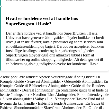
Hvad er fordelene ved at handle hos
SuperBrugsen i Hasle?
Der er flere fordele ved at handle hos SuperBrugsen i Hasle.
Udover at have generøse åbningstider, tilbyder butikken et bredt
udvalg af friske råvarer, lokale produkter og andre services som
en delikatesseafdeling og bageri. Derudover accepterer butikken
forskellige betalingsmetoder og har parkeringsmuligheder.
SuperBrugsen tilbyder også ofte attraktive tilbud i form af
tilbudsaviser og online shoppingmuligheder. Alt dette gør det til
en bekvem og alsidig indkøbsoplevelse for kunderne i Hasle.
Andre populære artikler:
Apotek Vesterbrogade Åbningstider: En
Komplet Guide
•
Seawest Åbningstider
•
Odensebib Åbningstider: En
Komplet Guide til Bibliotekets Åbningstider
•
Guide til abc Randers
åbningstider
•
Deerest åbningstider: En omfattende guide til at finde de
bedste åbningstider
•
Nordbro Tårn Åbningstider: En omfattende guide
•
Silvan åbningstider i Valby
•
Lidl Åbningstider Haslev: Find ud af
hvornår du kan handle
•
Esbjerg Gågade Åbningstider: En Guide til
Esbjergs Shoppingområde
•
Skovtårnet Åbningstider: En Guide til at