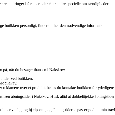
 være ændringer i ferieperioder eller andre specielle omstændigheder.
øge butikken personligt, finder du her den nødvendige information:
m på, når du besøger thansen i Nakskov:
 kunder ved butikken.
 MobilePay.
er reklamere over et produkt, bedes du kontakte butikken for yderligere
ansen åbningstider i Nakskov. Husk altid at dobbelttjekke åbningstider
alet er venligt og hjælpsomt, og åbningstiderne passer godt til min tra