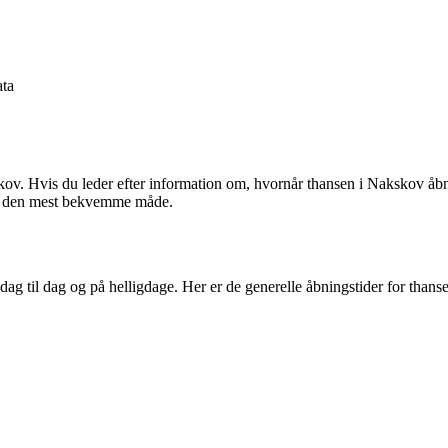
ta
. Hvis du leder efter information om, hvornår thansen i Nakskov åbner o
på den mest bekvemme måde.
dag til dag og på helligdage. Her er de generelle åbningstider for than