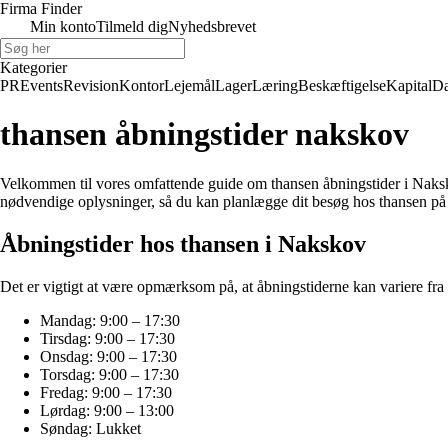
Firma Finder
Min konto
Tilmeld dig
Nyhedsbrevet
Kategorier
PR
Events
Revision
Kontor
Lejemål
Lager
Læring
Beskæftigelse
Kapital
Da
thansen åbningstider nakskov
Velkommen til vores omfattende guide om thansen åbningstider i Nakskov
nødvendige oplysninger, så du kan planlægge dit besøg hos thansen 
Åbningstider hos thansen i Nakskov
Det er vigtigt at være opmærksom på, at åbningstiderne kan variere fra 
Mandag: 9:00 – 17:30
Tirsdag: 9:00 – 17:30
Onsdag: 9:00 – 17:30
Torsdag: 9:00 – 17:30
Fredag: 9:00 – 17:30
Lørdag: 9:00 – 13:00
Søndag: Lukket