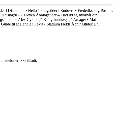
der i Dianalund
•
Netto åbningstider i Rødovre
•
Frederiksberg Posthus
i Helsingør
•
7 Eleven Åbningstider – Find ud af, hvornår din
ingstider hos Alex Cykler på Kongelundsvej på Amager
•
Matas
Guide til at Handle i Fakta
•
Stadium Fields Åbningstider: En
adelse er ikke tilladt.