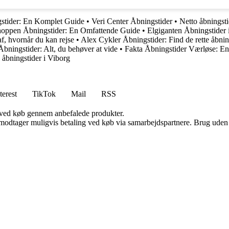
gstider: En Komplet Guide
•
Veri Center Åbningstider
•
Netto åbningsti
hoppen Åbningstider: En Omfattende Guide
•
Elgiganten Åbningstider 
f, hvornår du kan rejse
•
Alex Cykler Åbningstider: Find de rette åbn
ningstider: Alt, du behøver at vide
•
Fakta Åbningstider Værløse: En 
åbningstider i Viborg
terest
TikTok
Mail
RSS
 ved køb gennem anbefalede produkter.
tager muligvis betaling ved køb via samarbejdspartnere. Brug uden till