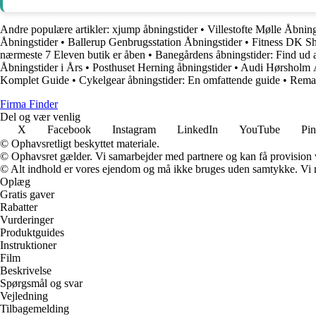
Andre populære artikler:
xjump åbningstider
•
Villestofte Mølle Åbnin
Åbningstider
•
Ballerup Genbrugsstation Åbningstider
•
Fitness DK S
nærmeste 7 Eleven butik er åben
•
Banegårdens åbningstider: Find ud a
Åbningstider i Års
•
Posthuset Herning åbningstider
•
Audi Hørsholm Åb
Komplet Guide
•
Cykelgear åbningstider: En omfattende guide
•
Rema 
Firma Finder
Del og vær venlig
X
Facebook
Instagram
LinkedIn
YouTube
Pin
© Ophavsretligt beskyttet materiale.
© Ophavsret gælder. Vi samarbejder med partnere og kan få provision
© Alt indhold er vores ejendom og må ikke bruges uden samtykke. Vi mod
Oplæg
Gratis gaver
Rabatter
Vurderinger
Produktguides
Instruktioner
Film
Beskrivelse
Spørgsmål og svar
Vejledning
Tilbagemelding