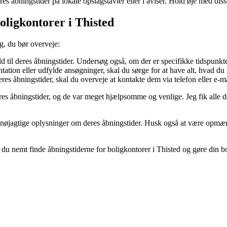
s åbningstider på lokale opslagstavler eller i aviser. Hold øje med diss
oligkontorer i Thisted
ng, du bør overveje:
ld til deres åbningstider. Undersøg også, om der er specifikke tidspunkte
tion eller udfylde ansøgninger, skal du sørge for at have alt, hvad du 
res åbningstider, skal du overveje at kontakte dem via telefon eller e-m
es åbningstider, og de var meget hjælpsomme og venlige. Jeg fik alle d
est nøjagtige oplysninger om deres åbningstider. Husk også at være opm
du nemt finde åbningstiderne for boligkontorer i Thisted og gøre din b