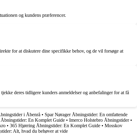
ituationen og kundens præferencer.
te for at diskutere dine specifikke behov, og de vil forsøge at
jekke deres tidligere kunders anmeldelser og anbefalinger for at få
bningstider i Åbenrå
•
Spar Nørager Åbningstider: En omfattende
 Åbningstider: En Komplet Guide
•
Imerco Holstebro Åbningstider
•
kro
•
365 Hjørring Åbningstider: En Komplet Guide
•
Mosskov
tider: Alt, hvad du behøver at vide