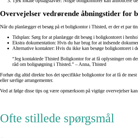
Tjek lokale opslagstavler: Nogle boligkontorer kan annoncere dere
Overvejelser vedrørende åbningstider for b
Når du planlægger et besøg på et boligkontor i Thisted, er der et par ti
Tidsplan: Sørg for at planlægge dit besøg i boligkontoret i henho
Ekstra dokumentation: Hvis du har brug for at indsende dokumenta
Alternative kontakter: Hvis du ikke kan besøge boligkontoret i de
“Jeg kontaktede Thisted Boligkontor for at få oplysninger om der
råd om boligsøgning i Thisted.” – Anna, Thisted
Forhør dig altid direkte hos det specifikke boligkontor for at få de m
eller særlige arrangementer.
Ved at følge disse tips og være opmærksom på vigtige overvejelser kan 
Ofte stillede spørgsmål