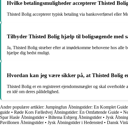
Hvilke betalingsmuligheder accepterer Thisted Boli
Thisted Bolig accepterer typisk betaling via bankoverførsel eller 
Tilbyder Thisted Bolig hjælp til boligsøgende med 
Ja, Thisted Bolig stræber efter at imødekomme behovene hos alle b
hjælpe dig bedst muligt.
Hvordan kan jeg være sikker på, at Thisted Bolig er
Thisted Bolig er en registreret ejendomsmægler og skal overholde al
en idé om deres pålidelighed.
Andre populære artikler:
Jumpingfun Åbningstider: En Komplet Guide
guide
•
Røde Kors Fælledvej Åbningstider: En Omfattende Guide
•
Ne
Spar Hasle Åbningstider
•
Biltema Esbjerg Åbningstider
•
Jysk Åbning
Pavillonen Åbningstider
•
Jysk Åbningstider i Hedensted
•
Dansk Vinla