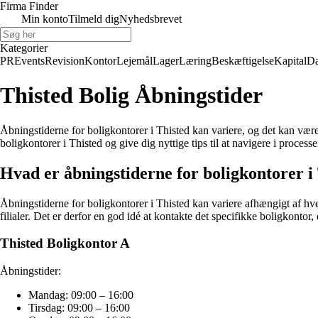
Firma Finder
Min konto
Tilmeld dig
Nyhedsbrevet
Kategorier
PR
Events
Revision
Kontor
Lejemål
Lager
Læring
Beskæftigelse
Kapital
Da
Thisted Bolig Åbningstider
Åbningstiderne for boligkontorer i Thisted kan variere, og det kan være 
boligkontorer i Thisted og give dig nyttige tips til at navigere i proce
Hvad er åbningstiderne for boligkontorer i
Åbningstiderne for boligkontorer i Thisted kan variere afhængigt af hve
filialer. Det er derfor en god idé at kontakte det specifikke boligkontor
Thisted Boligkontor A
Åbningstider:
Mandag: 09:00 – 16:00
Tirsdag: 09:00 – 16:00