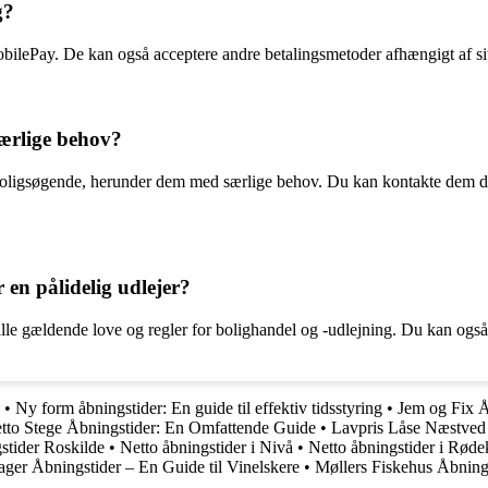
g?
MobilePay. De kan også acceptere andre betalingsmetoder afhængigt af s
særlige behov?
oligsøgende, herunder dem med særlige behov. Du kan kontakte dem direk
 en pålidelig udlejer?
le gældende love og regler for bolighandel og -udlejning. Du kan også t
•
Ny form åbningstider: En guide til effektiv tidsstyring
•
Jem og Fix Å
tto Stege Åbningstider: En Omfattende Guide
•
Lavpris Låse Næstved
stider Roskilde
•
Netto åbningstider i Nivå
•
Netto åbningstider i Røde
ger Åbningstider – En Guide til Vinelskere
•
Møllers Fiskehus Åbnings