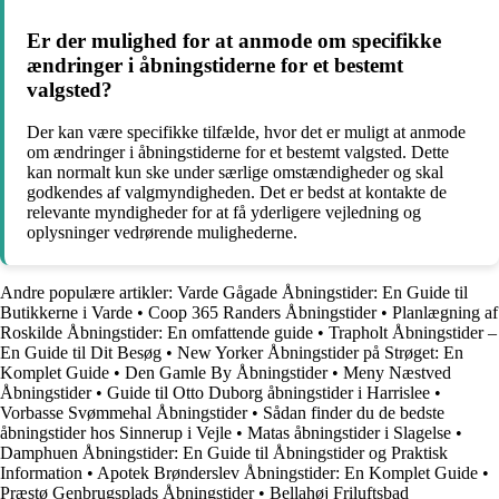
Er der mulighed for at anmode om specifikke
ændringer i åbningstiderne for et bestemt
valgsted?
Der kan være specifikke tilfælde, hvor det er muligt at anmode
om ændringer i åbningstiderne for et bestemt valgsted. Dette
kan normalt kun ske under særlige omstændigheder og skal
godkendes af valgmyndigheden. Det er bedst at kontakte de
relevante myndigheder for at få yderligere vejledning og
oplysninger vedrørende mulighederne.
Andre populære artikler:
Varde Gågade Åbningstider: En Guide til
Butikkerne i Varde
•
Coop 365 Randers Åbningstider
•
Planlægning af
Roskilde Åbningstider: En omfattende guide
•
Trapholt Åbningstider –
En Guide til Dit Besøg
•
New Yorker Åbningstider på Strøget: En
Komplet Guide
•
Den Gamle By Åbningstider
•
Meny Næstved
Åbningstider
•
Guide til Otto Duborg åbningstider i Harrislee
•
Vorbasse Svømmehal Åbningstider
•
Sådan finder du de bedste
åbningstider hos Sinnerup i Vejle
•
Matas åbningstider i Slagelse
•
Damphuen Åbningstider: En Guide til Åbningstider og Praktisk
Information
•
Apotek Brønderslev Åbningstider: En Komplet Guide
•
Præstø Genbrugsplads Åbningstider
•
Bellahøj Friluftsbad