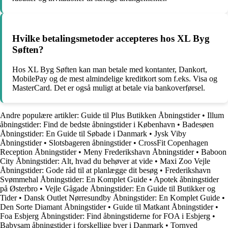
Hvilke betalingsmetoder accepteres hos XL Byg
Søften?
Hos XL Byg Søften kan man betale med kontanter, Dankort,
MobilePay og de mest almindelige kreditkort som f.eks. Visa og
MasterCard. Det er også muligt at betale via bankoverførsel.
Andre populære artikler:
Guide til Plus Butikken Åbningstider
•
Illum
åbningstider: Find de bedste åbningstider i København
•
Badesøen
Åbningstider: En Guide til Søbade i Danmark
•
Jysk Viby
Åbningstider
•
Slotsbageren åbningstider
•
CrossFit Copenhagen
Reception Åbningstider
•
Meny Frederikshavn Åbningstider
•
Baboon
City Åbningstider: Alt, hvad du behøver at vide
•
Maxi Zoo Vejle
Åbningstider: Gode råd til at planlægge dit besøg
•
Frederikshavn
Svømmehal Åbningstider: En Komplet Guide
•
Apotek åbningstider
på Østerbro
•
Vejle Gågade Åbningstider: En Guide til Butikker og
Tider
•
Dansk Outlet Nørresundby Åbningstider: En Komplet Guide
•
Den Sorte Diamant Åbningstider
•
Guide til Matkant Åbningstider
•
Foa Esbjerg Åbningstider: Find åbningstiderne for FOA i Esbjerg
•
Babysam åbningstider i forskellige byer i Danmark
•
Tornved