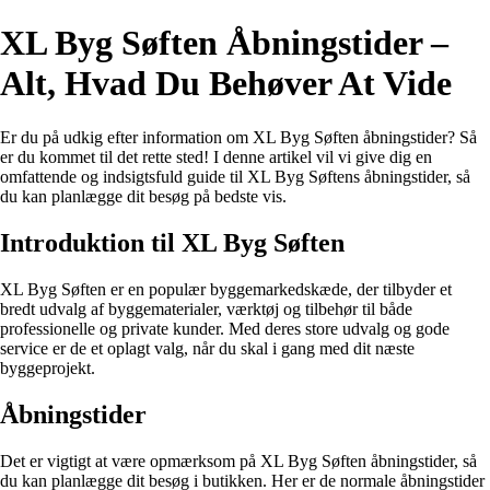
XL Byg Søften Åbningstider –
Alt, Hvad Du Behøver At Vide
Er du på udkig efter information om XL Byg Søften åbningstider? Så
er du kommet til det rette sted! I denne artikel vil vi give dig en
omfattende og indsigtsfuld guide til XL Byg Søftens åbningstider, så
du kan planlægge dit besøg på bedste vis.
Introduktion til XL Byg Søften
XL Byg Søften er en populær byggemarkedskæde, der tilbyder et
bredt udvalg af byggematerialer, værktøj og tilbehør til både
professionelle og private kunder. Med deres store udvalg og gode
service er de et oplagt valg, når du skal i gang med dit næste
byggeprojekt.
Åbningstider
Det er vigtigt at være opmærksom på XL Byg Søften åbningstider, så
du kan planlægge dit besøg i butikken. Her er de normale åbningstider