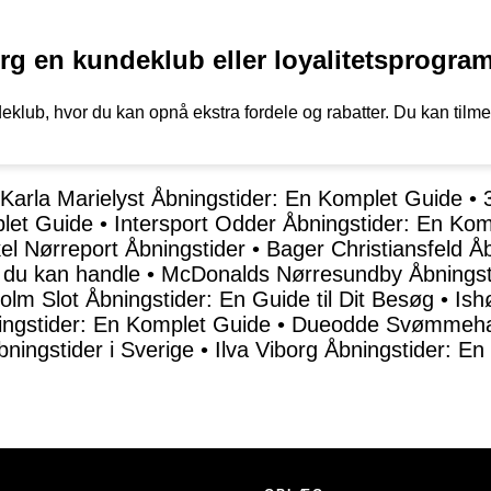
g en kundeklub eller loyalitetsprogra
klub, hvor du kan opnå ekstra fordele og rabatter. Du kan tilme
 Karla Marielyst Åbningstider: En Komplet Guide
•
let Guide
•
Intersport Odder Åbningstider: En Ko
l Nørreport Åbningstider
•
Bager Christiansfeld Å
 du kan handle
•
McDonalds Nørresundby Åbningst
olm Slot Åbningstider: En Guide til Dit Besøg
•
Ish
ingstider: En Komplet Guide
•
Dueodde Svømmehal
bningstider i Sverige
•
Ilva Viborg Åbningstider: En