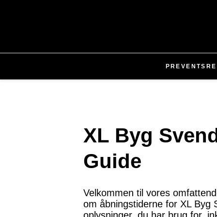
PR
EVENTS
RE
XL Byg Svend
Guide
Velkommen til vores omfattende
om åbningstiderne for XL Byg Sve
oplysninger, du har brug for, in