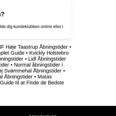
m?
lde dig kundeklubben online eller i
3F Høje Taastrup Åbningstider
•
mplet Guide
•
Kvickly Holstebro
bningstider
•
Lidl Åbningstider
ider
•
Normal åbningstider i
øj Svømmehal Åbningstider
•
 Åbningstider
•
Matas
 Guide til at Finde de Bedste