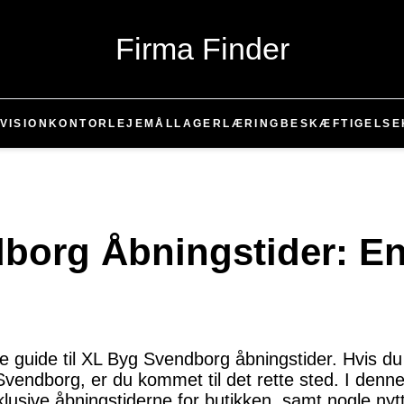
Firma Finder
VISION
KONTOR
LEJEMÅL
LAGER
LÆRING
BESKÆFTIGELSE
borg Åbningstider: E
 guide til XL Byg Svendborg åbningstider. Hvis du 
ndborg, er du kommet til det rette sted. I denne ar
klusive åbningstiderne for butikken, samt nogle nytt