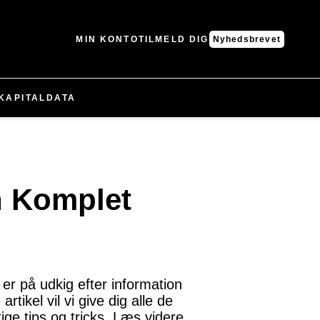
MIN KONTO
TILMELD DIG
Nyhedsbrevet
KAPITAL
DATA
n Komplet
er på udkig efter information
tikel vil vi give dig alle de
ige tips og tricks. Læs videre