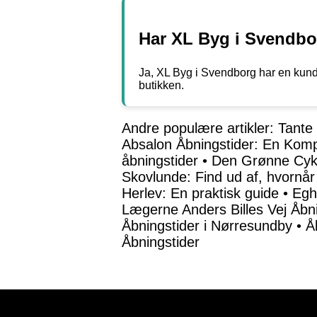
Har XL Byg i Svendbor
Ja, XL Byg i Svendborg har en kunde
butikken.
Andre populære artikler:
Tante
Absalon Åbningstider: En Komp
åbningstider
•
Den Grønne Cyke
Skovlunde: Find ud af, hvornår
Herlev: En praktisk guide
•
Egh
Lægerne Anders Billes Vej Åbn
Åbningstider i Nørresundby
•
Å
Åbningstider