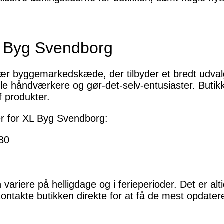
L Byg Svendborg
r byggemarkedskæde, der tilbyder et bredt udvalg
elle håndværkere og gør-det-selv-entusiaster. Butik
f produkter.
er for XL Byg Svendborg:
30
ariere på helligdage og i ferieperioder. Det er alt
ntakte butikken direkte for at få de mest opdater