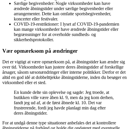
Særlige begivenheder: Nogle virksomheder kan have
ændrede åbningstider under særlige begivenheder eller
arrangementer. Dette kan omfatte sportsbegivenheder,
koncerter eller festivaler.
COVID-19-restriktioner: I lyset af COVID-19-pandemien
kan mange virksomheder have ændrede åbningstider eller
begrænsninger for at overholde sundheds- og
sikkerhedsprotokoller.
Vær opmærksom på ændringer
Det er vigtigt at være opmærksom på, at åbningstider kan ændre sig
over tid. Virksomheder kan justere deres åbningstider af forskellige
årsager, såsom sæsonændringer eller interne politikker. Derfor er det
altid en god idé at dobbelttjekke åbningstiderne, inden du besøger en
virksomhed eller et sted.
En kunde delte sin oplevelse og sagde: Jeg troede, at
butikken ville være åben kl. 9, men da jeg kom derhen,
fandt jeg ud af, at de først åbnede kl. 10. Det var
frustrerende, fordi jeg havde planlagt min dag efter
deres åbningstider.
For at undgå denne type situationer anbefales det at kontrollere
åbningstiderne på forhånd og holde dig opdateret med eventuelle