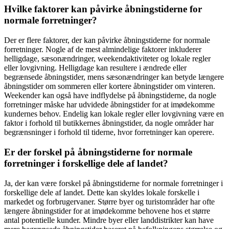
Hvilke faktorer kan påvirke åbningstiderne for
normale forretninger?
Der er flere faktorer, der kan påvirke åbningstiderne for normale
forretninger. Nogle af de mest almindelige faktorer inkluderer
helligdage, sæsonændringer, weekendaktiviteter og lokale regler
eller lovgivning. Helligdage kan resultere i ændrede eller
begrænsede åbningstider, mens sæsonændringer kan betyde længere
åbningstider om sommeren eller kortere åbningstider om vinteren.
Weekender kan også have indflydelse på åbningstiderne, da nogle
forretninger måske har udvidede åbningstider for at imødekomme
kundernes behov. Endelig kan lokale regler eller lovgivning være en
faktor i forhold til butikkernes åbningstider, da nogle områder har
begrænsninger i forhold til tiderne, hvor forretninger kan operere.
Er der forskel på åbningstiderne for normale
forretninger i forskellige dele af landet?
Ja, der kan være forskel på åbningstiderne for normale forretninger i
forskellige dele af landet. Dette kan skyldes lokale forskelle i
markedet og forbrugervaner. Større byer og turistområder har ofte
længere åbningstider for at imødekomme behovene hos et større
antal potentielle kunder. Mindre byer eller landdistrikter kan have