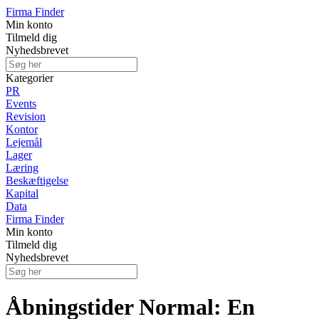
Firma Finder
Min konto
Tilmeld dig
Nyhedsbrevet
Kategorier
PR
Events
Revision
Kontor
Lejemål
Lager
Læring
Beskæftigelse
Kapital
Data
Firma Finder
Min konto
Tilmeld dig
Nyhedsbrevet
Åbningstider Normal: En