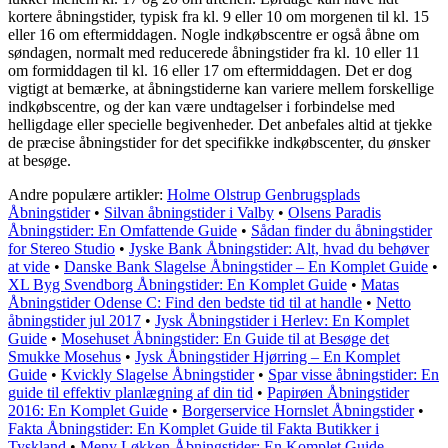
kortere åbningstider, typisk fra kl. 9 eller 10 om morgenen til kl. 15
eller 16 om eftermiddagen. Nogle indkøbscentre er også åbne om
søndagen, normalt med reducerede åbningstider fra kl. 10 eller 11
om formiddagen til kl. 16 eller 17 om eftermiddagen. Det er dog
vigtigt at bemærke, at åbningstiderne kan variere mellem forskellige
indkøbscentre, og der kan være undtagelser i forbindelse med
helligdage eller specielle begivenheder. Det anbefales altid at tjekke
de præcise åbningstider for det specifikke indkøbscenter, du ønsker
at besøge.
Andre populære artikler:
Holme Olstrup Genbrugsplads
Åbningstider
•
Silvan åbningstider i Valby
•
Olsens Paradis
Åbningstider: En Omfattende Guide
•
Sådan finder du åbningstider
for Stereo Studio
•
Jyske Bank Åbningstider: Alt, hvad du behøver
at vide
•
Danske Bank Slagelse Åbningstider – En Komplet Guide
•
XL Byg Svendborg Åbningstider: En Komplet Guide
•
Matas
Åbningstider Odense C: Find den bedste tid til at handle
•
Netto
åbningstider jul 2017
•
Jysk Åbningstider i Herlev: En Komplet
Guide
•
Mosehuset Åbningstider: En Guide til at Besøge det
Smukke Mosehus
•
Jysk Åbningstider Hjørring – En Komplet
Guide
•
Kvickly Slagelse Åbningstider
•
Spar visse åbningstider: En
guide til effektiv planlægning af din tid
•
Papirøen Åbningstider
2016: En Komplet Guide
•
Borgerservice Hornslet Åbningstider
•
Fakta Åbningstider: En Komplet Guide til Fakta Butikker i
Tyskland
•
Meny Løkken Åbningstider: En Komplet Guide