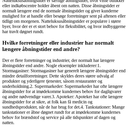
Natteluksusåbningstider er særlige åbningstider, hvor visse butikker
eller indkøbscentre holder åbent om natten. Disse åbningstider er
normalt længere end de normale åbningstider og giver kunderne
mulighed for at handle eller besøge forretninger sent på aftenen eller
tidligt om morgenen. Natteluksusåbningstider er populære i større
byer, hvor der er et stort behov for fleksibilitet, og hvor indbyggerne
har travlt døgnet rundt.
Hvilke forretninger eller industrier har normalt
længere åbningstider end andre?
Der er flere forretninger og industrier, der normalt har længere
åbningstider end andre. Nogle eksempler inkluderer:1.
Stormagasiner: Stormagasiner har generelt længere åbningstider end
mindre detailforretninger. Dette skyldes deres større udvalg af
produkter og yderligere tjenester, såsom restauranter og
underholdning.2. Supermarkeder: Supermarkeder har ofte længere
åbningstider for at imødekomme kundernes behov for dagligvarer
og andre nødvendige varer.3. Apoteker: Apoteker har ofte længere
åbningstider for at sikre, at folk kan få medicin og
sundhedsprodukter, når de har brug for det.4. Tankstationer: Mange
tankstationer er åbne døgnet rundt for at imødekomme kundernes
behov for brændstof og service på alle tidspunkter af dagen og
natten.