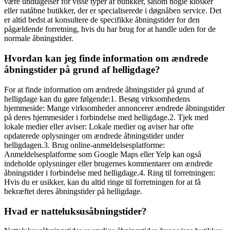
være undtagelser for visse typer af butikker, såsom nogle kiosker
eller natåbne butikker, der er specialiserede i døgnåben service. Det
er altid bedst at konsultere de specifikke åbningstider for den
pågældende forretning, hvis du har brug for at handle uden for de
normale åbningstider.
Hvordan kan jeg finde information om ændrede
åbningstider på grund af helligdage?
For at finde information om ændrede åbningstider på grund af
helligdage kan du gøre følgende:1. Besøg virksomhedens
hjemmeside: Mange virksomheder annoncerer ændrede åbningstider
på deres hjemmesider i forbindelse med helligdage.2. Tjek med
lokale medier eller aviser: Lokale medier og aviser har ofte
opdaterede oplysninger om ændrede åbningstider under
helligdagen.3. Brug online-anmeldelsesplatforme:
Anmeldelsesplatforme som Google Maps eller Yelp kan også
indeholde oplysninger eller brugernes kommentarer om ændrede
åbningstider i forbindelse med helligdage.4. Ring til forretningen:
Hvis du er usikker, kan du altid ringe til forretningen for at få
bekræftet deres åbningstider på helligdage.
Hvad er natteluksusåbningstider?