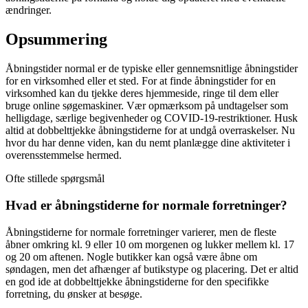
ændringer.
Opsummering
Åbningstider normal er de typiske eller gennemsnitlige åbningstider
for en virksomhed eller et sted. For at finde åbningstider for en
virksomhed kan du tjekke deres hjemmeside, ringe til dem eller
bruge online søgemaskiner. Vær opmærksom på undtagelser som
helligdage, særlige begivenheder og COVID-19-restriktioner. Husk
altid at dobbelttjekke åbningstiderne for at undgå overraskelser. Nu
hvor du har denne viden, kan du nemt planlægge dine aktiviteter i
overensstemmelse hermed.
Ofte stillede spørgsmål
Hvad er åbningstiderne for normale forretninger?
Åbningstiderne for normale forretninger varierer, men de fleste
åbner omkring kl. 9 eller 10 om morgenen og lukker mellem kl. 17
og 20 om aftenen. Nogle butikker kan også være åbne om
søndagen, men det afhænger af butikstype og placering. Det er altid
en god ide at dobbelttjekke åbningstiderne for den specifikke
forretning, du ønsker at besøge.