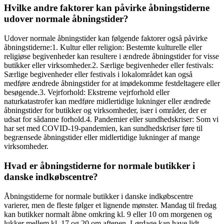
Hvilke andre faktorer kan påvirke åbningstiderne
udover normale åbningstider?
Udover normale åbningstider kan følgende faktorer også påvirke
åbningstiderne:1. Kultur eller religion: Bestemte kulturelle eller
religiøse begivenheder kan resultere i ændrede åbningstider for visse
butikker eller virksomheder.2. Særlige begivenheder eller festivals:
Særlige begivenheder eller festivals i lokalområdet kan også
medføre ændrede åbningstider for at imødekomme festdeltagere eller
besøgende.3. Vejrforhold: Ekstreme vejrforhold eller
naturkatastrofer kan medføre midlertidige lukninger eller ændrede
åbningstider for butikker og virksomheder, især i områder, der er
udsat for sådanne forhold.4. Pandemier eller sundhedskriser: Som vi
har set med COVID-19-pandemien, kan sundhedskriser føre til
begrænsede åbningstider eller midlertidige lukninger af mange
virksomheder.
Hvad er åbningstiderne for normale butikker i
danske indkøbscentre?
Åbningstiderne for normale butikker i danske indkøbscentre
varierer, men de fleste følger et lignende mønster. Mandag til fredag
kan butikker normalt åbne omkring kl. 9 eller 10 om morgenen og
lukker mellem kl. 17 og 20 om aftenen. Lørdage kan have lidt