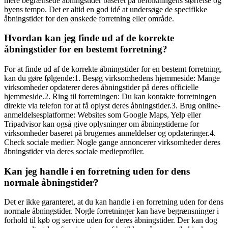
mere begrænsede åbningstider baseret på befolkningens størrelse og
byens tempo. Det er altid en god idé at undersøge de specifikke
åbningstider for den ønskede forretning eller område.
Hvordan kan jeg finde ud af de korrekte
åbningstider for en bestemt forretning?
For at finde ud af de korrekte åbningstider for en bestemt forretning,
kan du gøre følgende:1. Besøg virksomhedens hjemmeside: Mange
virksomheder opdaterer deres åbningstider på deres officielle
hjemmeside.2. Ring til forretningen: Du kan kontakte forretningen
direkte via telefon for at få oplyst deres åbningstider.3. Brug online-
anmeldelsesplatforme: Websites som Google Maps, Yelp eller
Tripadvisor kan også give oplysninger om åbningstiderne for
virksomheder baseret på brugernes anmeldelser og opdateringer.4.
Check sociale medier: Nogle gange annoncerer virksomheder deres
åbningstider via deres sociale medieprofiler.
Kan jeg handle i en forretning uden for dens
normale åbningstider?
Det er ikke garanteret, at du kan handle i en forretning uden for dens
normale åbningstider. Nogle forretninger kan have begrænsninger i
forhold til køb og service uden for deres åbningstider. Der kan dog