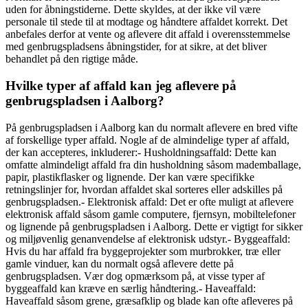
uden for åbningstiderne. Dette skyldes, at der ikke vil være
personale til stede til at modtage og håndtere affaldet korrekt. Det
anbefales derfor at vente og aflevere dit affald i overensstemmelse
med genbrugspladsens åbningstider, for at sikre, at det bliver
behandlet på den rigtige måde.
Hvilke typer af affald kan jeg aflevere på
genbrugspladsen i Aalborg?
På genbrugspladsen i Aalborg kan du normalt aflevere en bred vifte
af forskellige typer affald. Nogle af de almindelige typer af affald,
der kan accepteres, inkluderer:- Husholdningsaffald: Dette kan
omfatte almindeligt affald fra din husholdning såsom mademballage,
papir, plastikflasker og lignende. Der kan være specifikke
retningslinjer for, hvordan affaldet skal sorteres eller adskilles på
genbrugspladsen.- Elektronisk affald: Det er ofte muligt at aflevere
elektronisk affald såsom gamle computere, fjernsyn, mobiltelefoner
og lignende på genbrugspladsen i Aalborg. Dette er vigtigt for sikker
og miljøvenlig genanvendelse af elektronisk udstyr.- Byggeaffald:
Hvis du har affald fra byggeprojekter som murbrokker, træ eller
gamle vinduer, kan du normalt også aflevere dette på
genbrugspladsen. Vær dog opmærksom på, at visse typer af
byggeaffald kan kræve en særlig håndtering.- Haveaffald:
Haveaffald såsom grene, græsafklip og blade kan ofte afleveres på