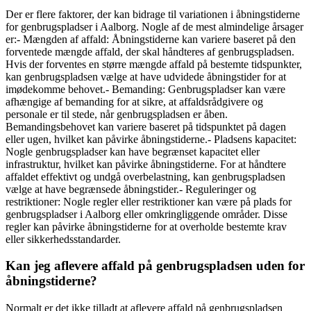
Der er flere faktorer, der kan bidrage til variationen i åbningstiderne
for genbrugspladser i Aalborg. Nogle af de mest almindelige årsager
er:- Mængden af affald: Åbningstiderne kan variere baseret på den
forventede mængde affald, der skal håndteres af genbrugspladsen.
Hvis der forventes en større mængde affald på bestemte tidspunkter,
kan genbrugspladsen vælge at have udvidede åbningstider for at
imødekomme behovet.- Bemanding: Genbrugspladser kan være
afhængige af bemanding for at sikre, at affaldsrådgivere og
personale er til stede, når genbrugspladsen er åben.
Bemandingsbehovet kan variere baseret på tidspunktet på dagen
eller ugen, hvilket kan påvirke åbningstiderne.- Pladsens kapacitet:
Nogle genbrugspladser kan have begrænset kapacitet eller
infrastruktur, hvilket kan påvirke åbningstiderne. For at håndtere
affaldet effektivt og undgå overbelastning, kan genbrugspladsen
vælge at have begrænsede åbningstider.- Reguleringer og
restriktioner: Nogle regler eller restriktioner kan være på plads for
genbrugspladser i Aalborg eller omkringliggende områder. Disse
regler kan påvirke åbningstiderne for at overholde bestemte krav
eller sikkerhedsstandarder.
Kan jeg aflevere affald på genbrugspladsen uden for
åbningstiderne?
Normalt er det ikke tilladt at aflevere affald på genbrugspladsen