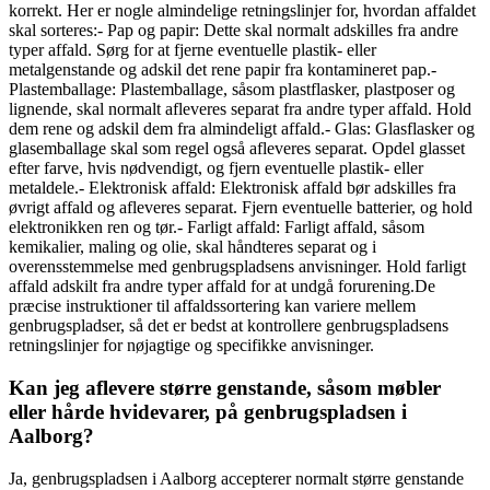
korrekt. Her er nogle almindelige retningslinjer for, hvordan affaldet
skal sorteres:- Pap og papir: Dette skal normalt adskilles fra andre
typer affald. Sørg for at fjerne eventuelle plastik- eller
metalgenstande og adskil det rene papir fra kontamineret pap.-
Plastemballage: Plastemballage, såsom plastflasker, plastposer og
lignende, skal normalt afleveres separat fra andre typer affald. Hold
dem rene og adskil dem fra almindeligt affald.- Glas: Glasflasker og
glasemballage skal som regel også afleveres separat. Opdel glasset
efter farve, hvis nødvendigt, og fjern eventuelle plastik- eller
metaldele.- Elektronisk affald: Elektronisk affald bør adskilles fra
øvrigt affald og afleveres separat. Fjern eventuelle batterier, og hold
elektronikken ren og tør.- Farligt affald: Farligt affald, såsom
kemikalier, maling og olie, skal håndteres separat og i
overensstemmelse med genbrugspladsens anvisninger. Hold farligt
affald adskilt fra andre typer affald for at undgå forurening.De
præcise instruktioner til affaldssortering kan variere mellem
genbrugspladser, så det er bedst at kontrollere genbrugspladsens
retningslinjer for nøjagtige og specifikke anvisninger.
Kan jeg aflevere større genstande, såsom møbler
eller hårde hvidevarer, på genbrugspladsen i
Aalborg?
Ja, genbrugspladsen i Aalborg accepterer normalt større genstande