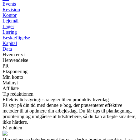
Events
Revision
Kontor
Lejemål
Lager
Læring
Beskæftigelse
Kapital
Data
Hvem er vi
Henvendelse
PR
Eksponering
Min konto
Mailnyt
Affiliate
Tip redaktionen
Effektiv tidsstyring: strategier til en produktiv hverdag
Få styr på din tid med denne e-bog, der præsenterer effektive
metoder til at optimere din arbejdsdag. Du får tips til planlægning,
prioritering og undgåelse af tidsdræbere, så du kan arbejde smartere,
ikke hårdere.
Få guiden
Din oplevelse betyder noget for os – derfor bruger vi cookies. Læs