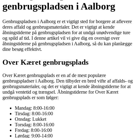
genbrugspladsen i Aalborg
Genbrugspladsen i Aalborg er et vigtigt sted for borgere at aflevere
deres affald og genbrugsmaterialer. Det er vigtigt at kende
åbningstiderne på genbrugspladsen for at undgå unødvendige ture
og spild af tid. I denne artikel vil vi give dig en oversigt over
åbningstiderne på genbrugspladsen i Aalborg, så du kan planlægge
dine besøg effektivt.
Over Kæret genbrugsplads
Over Kæret genbrugsplads er en af de mest populære
genbrugspladser i Aalborg. Den tilbyder en bred vifte af affalds- og
genbrugsmaterialer, og det er vigtigt at kende åbningstiderne for at
undgå ventetid og trængsel. Åbningstiderne for Over Kæret
genbrugsplads er som følger:
Mandag: 8:00-16:00
Tirsdag: 8:00-16:00
Onsdag: Lukket
Torsdag: 8:00-16:00
Fredag: 8:00-16:00
Lørdag: 9:00-14:00