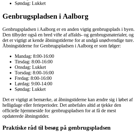
Søndag: Lukket
Genbrugspladsen i Aalborg
Genbrugspladsen i Aalborg er en anden vigtig genbrugsplads i byen.
Den tilbyder også en bred vifte af affalds- og genbrugsmaterialer, og
det er vigtigt at kende åbningstiderne for at undgå unødvendige ture.
Åbningstiderne for Genbrugspladsen i Aalborg er som følger:
Mandag: 8:00-16:00
Tirsdag: 8:00-16:00
Onsdag: Lukket
Torsdag: 8:00-16:00
Fredag: 8:00-16:00
Lørdag: 9:00-14:00
Søndag: Lukket
Det er vigtigt at bemærke, at åbningstiderne kan ændre sig i løbet af
helligdage eller ferieperioder. Det anbefales altid at tjekke den
officielle hjemmeside for genbrugspladsen for at få de mest
opdaterede åbningstider.
Praktiske råd til besøg på genbrugspladsen