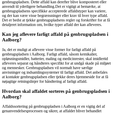
genbrugspladsen. Dette affald kan derefter blive komposteret eller
anvendt til yderligere behandling.Det er vigtigt at bemærke, at
genbrugspladsens specifikke accepterede affaldstyper kan variere,
og der kan være visse begrænsninger eller krav til hver type affald.
Det er bedst at tjekke genbrugspladsens regler og forskrifter for at få
detaljeret information om, hvilke typer affald der kan afleveres.
Kan jeg aflevere farligt affald på genbrugspladsen i
Aalborg?
Ja, det er muligt at aflevere visse former for farligt affald på
genbrugspladsen i Aalborg. Farligt affald, såsom kemikalier,
opløsningsmidler, batterier, maling og medicinrester, skal imidlertid
afleveres separat og håndteres specifikt for at undgå skade på miljøet
og mennesker. Genbrugspladsen vil normalt have særlige
anvisninger og indsamlingssystemer til farligt affald. Det anbefales
at kontakte genbrugspladsen eller tjekke deres hjemmeside for at få
nøjagtige retningslinjer for håndtering af farligt affald.
Hvordan skal affaldet sorteres på genbrugspladsen i
Aalborg?
Affaldssortering på genbrugspladsen i Aalborg er en vigtig del af
genanvendelsesprocessen og sikrer, at affaldet bliver behandlet