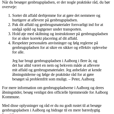
Når du besøger genbrugspladsen, er der nogle praktiske råd, du bør
overveje:
Sorter dit affald derhjemme for at gøre det nemmere og
hurtigere at aflevere på genbrugspladsen.
Pak dit affald og genbrugsmaterialer forsvarligt ind for at
undgå spild og lugtgener under transporten.
Hold øje med skiltning og instruktioner på genbrugspladsen
for at sikre korrekt placering af dit affald.
Respekter personalets anvisninger og følg reglerne på
genbrugspladsen for at sikre en sikker og effektiv oplevelse
for alle.
Jeg har brugt genbrugspladsen i Aalborg i flere år, og
det har altid været en nem og bekvem måde at aflevere
mit affald og genbrugsmaterialer. Jeg anbefaler at kende
åbningstiderne og følge de praktiske råd for at gøre
besøget så problemfrit som muligt. – Peter, Aalborg
For mere information om genbrugspladserne i Aalborg og deres
åbningstider, besøg venligst den officielle hjemmeside for Aalborg
Kommune.
Med disse oplysninger og råd er du nu godt rustet til at besøge
genbrugspladsen i Aalborg og bidrage til en mere bæredygtig