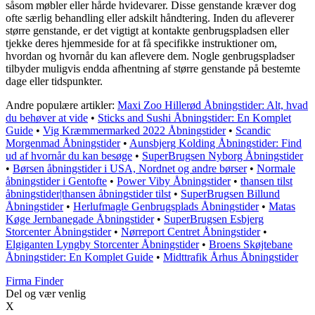
såsom møbler eller hårde hvidevarer. Disse genstande kræver dog
ofte særlig behandling eller adskilt håndtering. Inden du afleverer
større genstande, er det vigtigt at kontakte genbrugspladsen eller
tjekke deres hjemmeside for at få specifikke instruktioner om,
hvordan og hvornår du kan aflevere dem. Nogle genbrugspladser
tilbyder muligvis endda afhentning af større genstande på bestemte
dage eller tidspunkter.
Andre populære artikler:
Maxi Zoo Hillerød Åbningstider: Alt, hvad
du behøver at vide
•
Sticks and Sushi Åbningstider: En Komplet
Guide
•
Vig Kræmmermarked 2022 Åbningstider
•
Scandic
Morgenmad Åbningstider
•
Aunsbjerg Kolding Åbningstider: Find
ud af hvornår du kan besøge
•
SuperBrugsen Nyborg Åbningstider
•
Børsen åbningstider i USA, Nordnet og andre børser
•
Normale
åbningstider i Gentofte
•
Power Viby Åbningstider
•
thansen tilst
åbningstider|thansen åbningstider tilst
•
SuperBrugsen Billund
Åbningstider
•
Herlufmagle Genbrugsplads Åbningstider
•
Matas
Køge Jernbanegade Åbningstider
•
SuperBrugsen Esbjerg
Storcenter Åbningstider
•
Nørreport Centret Åbningstider
•
Elgiganten Lyngby Storcenter Åbningstider
•
Broens Skøjtebane
Åbningstider: En Komplet Guide
•
Midttrafik Århus Åbningstider
Firma Finder
Del og vær venlig
X