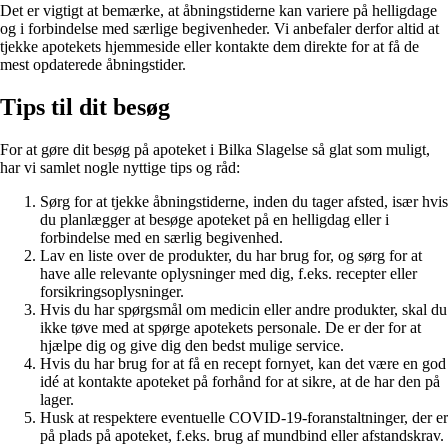
Det er vigtigt at bemærke, at åbningstiderne kan variere på helligdage
og i forbindelse med særlige begivenheder. Vi anbefaler derfor altid at
tjekke apotekets hjemmeside eller kontakte dem direkte for at få de
mest opdaterede åbningstider.
Tips til dit besøg
For at gøre dit besøg på apoteket i Bilka Slagelse så glat som muligt,
har vi samlet nogle nyttige tips og råd:
Sørg for at tjekke åbningstiderne, inden du tager afsted, især hvis
du planlægger at besøge apoteket på en helligdag eller i
forbindelse med en særlig begivenhed.
Lav en liste over de produkter, du har brug for, og sørg for at
have alle relevante oplysninger med dig, f.eks. recepter eller
forsikringsoplysninger.
Hvis du har spørgsmål om medicin eller andre produkter, skal du
ikke tøve med at spørge apotekets personale. De er der for at
hjælpe dig og give dig den bedst mulige service.
Hvis du har brug for at få en recept fornyet, kan det være en god
idé at kontakte apoteket på forhånd for at sikre, at de har den på
lager.
Husk at respektere eventuelle COVID-19-foranstaltninger, der er
på plads på apoteket, f.eks. brug af mundbind eller afstandskrav.