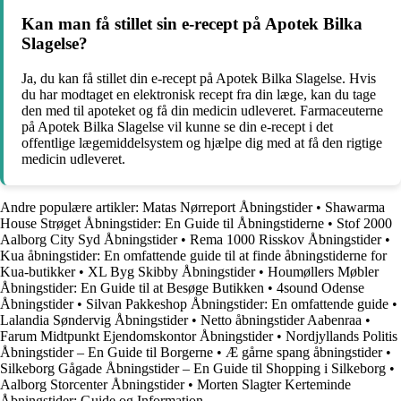
Kan man få stillet sin e-recept på Apotek Bilka
Slagelse?
Ja, du kan få stillet din e-recept på Apotek Bilka Slagelse. Hvis
du har modtaget en elektronisk recept fra din læge, kan du tage
den med til apoteket og få din medicin udleveret. Farmaceuterne
på Apotek Bilka Slagelse vil kunne se din e-recept i det
offentlige lægemiddelsystem og hjælpe dig med at få den rigtige
medicin udleveret.
Andre populære artikler:
Matas Nørreport Åbningstider
•
Shawarma
House Strøget Åbningstider: En Guide til Åbningstiderne
•
Stof 2000
Aalborg City Syd Åbningstider
•
Rema 1000 Risskov Åbningstider
•
Kua åbningstider: En omfattende guide til at finde åbningstiderne for
Kua-butikker
•
XL Byg Skibby Åbningstider
•
Houmøllers Møbler
Åbningstider: En Guide til at Besøge Butikken
•
4sound Odense
Åbningstider
•
Silvan Pakkeshop Åbningstider: En omfattende guide
•
Lalandia Søndervig Åbningstider
•
Netto åbningstider Aabenraa
•
Farum Midtpunkt Ejendomskontor Åbningstider
•
Nordjyllands Politis
Åbningstider – En Guide til Borgerne
•
Æ gårne spang åbningstider
•
Silkeborg Gågade Åbningstider – En Guide til Shopping i Silkeborg
•
Aalborg Storcenter Åbningstider
•
Morten Slagter Kerteminde
Åbningstider: Guide og Information