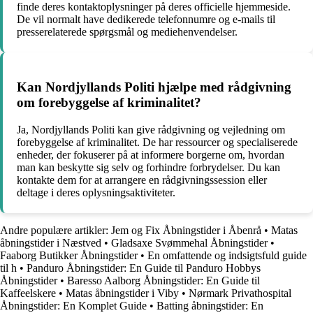
finde deres kontaktoplysninger på deres officielle hjemmeside.
De vil normalt have dedikerede telefonnumre og e-mails til
presserelaterede spørgsmål og mediehenvendelser.
Kan Nordjyllands Politi hjælpe med rådgivning
om forebyggelse af kriminalitet?
Ja, Nordjyllands Politi kan give rådgivning og vejledning om
forebyggelse af kriminalitet. De har ressourcer og specialiserede
enheder, der fokuserer på at informere borgerne om, hvordan
man kan beskytte sig selv og forhindre forbrydelser. Du kan
kontakte dem for at arrangere en rådgivningssession eller
deltage i deres oplysningsaktiviteter.
Andre populære artikler:
Jem og Fix Åbningstider i Åbenrå
•
Matas
åbningstider i Næstved
•
Gladsaxe Svømmehal Åbningstider
•
Faaborg Butikker Åbningstider
•
En omfattende og indsigtsfuld guide
til h
•
Panduro Åbningstider: En Guide til Panduro Hobbys
Åbningstider
•
Baresso Aalborg Åbningstider: En Guide til
Kaffeelskere
•
Matas åbningstider i Viby
•
Nørmark Privathospital
Åbningstider: En Komplet Guide
•
Batting åbningstider: En