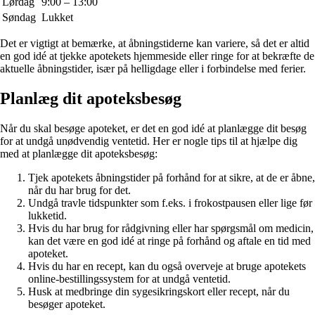
Lørdag
9:00 – 13:00
Søndag
Lukket
Det er vigtigt at bemærke, at åbningstiderne kan variere, så det er altid
en god idé at tjekke apotekets hjemmeside eller ringe for at bekræfte de
aktuelle åbningstider, især på helligdage eller i forbindelse med ferier.
Planlæg dit apoteksbesøg
Når du skal besøge apoteket, er det en god idé at planlægge dit besøg
for at undgå unødvendig ventetid. Her er nogle tips til at hjælpe dig
med at planlægge dit apoteksbesøg:
Tjek apotekets åbningstider på forhånd for at sikre, at de er åbne,
når du har brug for det.
Undgå travle tidspunkter som f.eks. i frokostpausen eller lige før
lukketid.
Hvis du har brug for rådgivning eller har spørgsmål om medicin,
kan det være en god idé at ringe på forhånd og aftale en tid med
apoteket.
Hvis du har en recept, kan du også overveje at bruge apotekets
online-bestillingssystem for at undgå ventetid.
Husk at medbringe din sygesikringskort eller recept, når du
besøger apoteket.