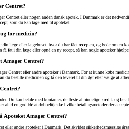
er Centret?
r Centret eller nogen anden dansk apotek. I Danmark er det nødvendigt 
ecept, som du kan tage med til apoteket.
rug for medicin?
e din læge eller lægehuset, hvor du har fået recepten, og bede om en kop
n få fat i din læge eller opnå en ny recept, så kan nogle apoteker hjælp
ket Amager Centret?
mager Centret eller andre apoteker i Danmark. For at kunne købe medici
an du bestille medicinen og få den leveret til din dør eller vælge at afh
 Centret?
der. Du kan betale med kontanter, de fleste almindelige kredit- og bet
 er altid en god idé at dobbelttjekke hvilke betalingsmetoder der accept
 på Apoteket Amager Centret?
et eller andre apoteker i Danmark. Det skyldes sikkerhedsmæssige årsag