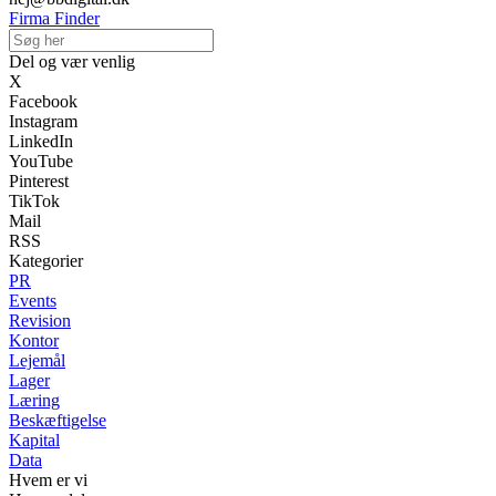
Firma Finder
Del og vær venlig
X
Facebook
Instagram
LinkedIn
YouTube
Pinterest
TikTok
Mail
RSS
Kategorier
PR
Events
Revision
Kontor
Lejemål
Lager
Læring
Beskæftigelse
Kapital
Data
Hvem er vi