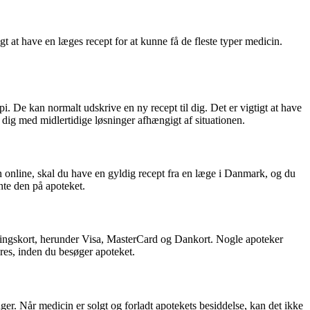
at have en læges recept for at kunne få de fleste typer medicin.
i. De kan normalt udskrive en ny recept til dig. Det er vigtigt at have
e dig med midlertidige løsninger afhængigt af situationen.
n online, skal du have en gyldig recept fra en læge i Danmark, og du
ente den på apoteket.
alingskort, herunder Visa, MasterCard og Dankort. Nogle apoteker
eres, inden du besøger apoteket.
er. Når medicin er solgt og forladt apotekets besiddelse, kan det ikke