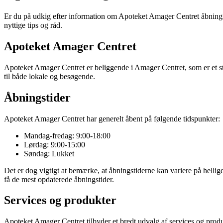
Er du på udkig efter information om Apoteket Amager Centret åbningstid
nyttige tips og råd.
Apoteket Amager Centret
Apoteket Amager Centret er beliggende i Amager Centret, som er et s
til både lokale og besøgende.
Åbningstider
Apoteket Amager Centret har generelt åbent på følgende tidspunkter:
Mandag-fredag: 9:00-18:00
Lørdag: 9:00-15:00
Søndag: Lukket
Det er dog vigtigt at bemærke, at åbningstiderne kan variere på hellig
få de mest opdaterede åbningstider.
Services og produkter
Apoteket Amager Centret tilbyder et bredt udvalg af services og produ