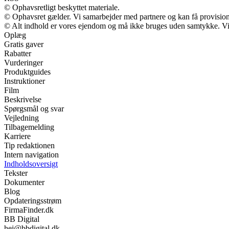
© Ophavsretligt beskyttet materiale.
© Ophavsret gælder. Vi samarbejder med partnere og kan få provisio
© Alt indhold er vores ejendom og må ikke bruges uden samtykke. Vi m
Oplæg
Gratis gaver
Rabatter
Vurderinger
Produktguides
Instruktioner
Film
Beskrivelse
Spørgsmål og svar
Vejledning
Tilbagemelding
Karriere
Tip redaktionen
Intern navigation
Indholdsoversigt
Tekster
Dokumenter
Blog
Opdateringsstrøm
FirmaFinder.dk
BB Digital
hej@bbdigital.dk