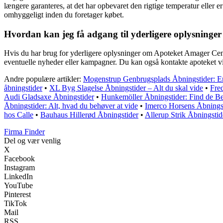
længere garanteres, at det har opbevaret den rigtige temperatur eller e
omhyggeligt inden du foretager købet.
Hvordan kan jeg få adgang til yderligere oplysning
Hvis du har brug for yderligere oplysninger om Apoteket Amager Centr
eventuelle nyheder eller kampagner. Du kan også kontakte apoteket via 
Andre populære artikler:
Mogenstrup Genbrugsplads Åbningstider: 
åbningstider
•
XL Byg Slagelse Åbningstider – Alt du skal vide
•
Fre
Audi Gladsaxe Åbningstider
•
Hunkemöller Åbningstider: Find de Be
Åbningstider: Alt, hvad du behøver at vide
•
Imerco Horsens Åbnings
hos Calle
•
Bauhaus Hillerød Åbningstider
•
Allerup Strik Åbningstid
Firma Finder
Del og vær venlig
X
Facebook
Instagram
LinkedIn
YouTube
Pinterest
TikTok
Mail
RSS