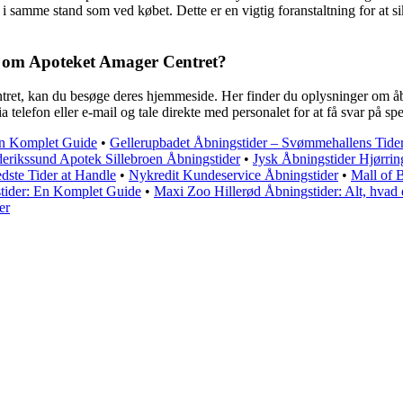
r i samme stand som ved købet. Dette er en vigtig foranstaltning for at si
er om Apoteket Amager Centret?
et, kan du besøge deres hjemmeside. Her finder du oplysninger om åbni
telefon eller e-mail og tale direkte med personalet for at få svar på sp
En Komplet Guide
•
Gellerupbadet Åbningstider – Svømmehallens Tide
derikssund Apotek Sillebroen Åbningstider
•
Jysk Åbningstider Hjørri
dste Tider at Handle
•
Nykredit Kundeservice Åbningstider
•
Mall of B
tider: En Komplet Guide
•
Maxi Zoo Hillerød Åbningstider: Alt, hvad 
er