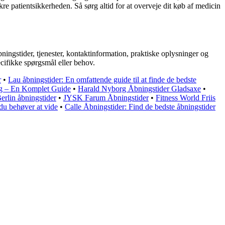
kre patientsikkerheden. Så sørg altid for at overveje dit køb af medicin
ngstider, tjenester, kontaktinformation, praktiske oplysninger og
ecifikke spørgsmål eller behov.
r
•
Lau åbningstider: En omfattende guide til at finde de bedste
ng – En Komplet Guide
•
Harald Nyborg Åbningstider Gladsaxe
•
erlin åbningstider
•
JYSK Farum Åbningstider
•
Fitness World Friis
du behøver at vide
•
Calle Åbningstider: Find de bedste åbningstider