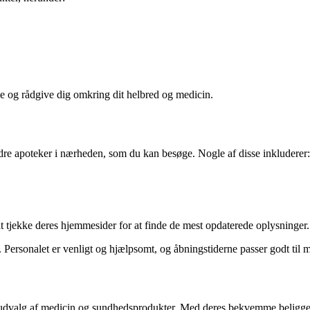
lpe og rådgive dig omkring dit helbred og medicin.
andre apoteker i nærheden, som du kan besøge. Nogle af disse inkluderer:
 at tjekke deres hjemmesider for at finde de mest opdaterede oplysninger.
. Personalet er venligt og hjælpsomt, og åbningstiderne passer godt til
dt udvalg af medicin og sundhedsprodukter. Med deres bekvemme beligge