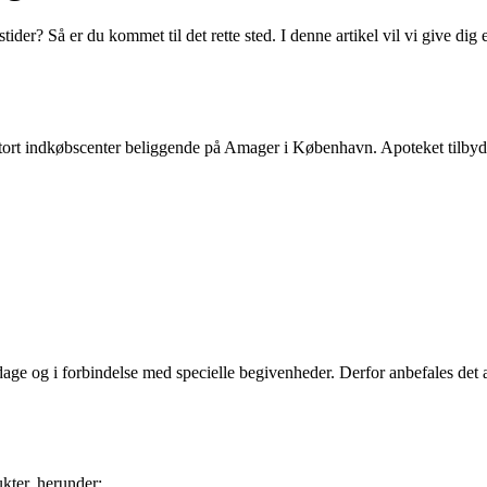
er? Så er du kommet til det rette sted. I denne artikel vil vi give dig
tort indkøbscenter beliggende på Amager i København. Apoteket tilbyde
dage og i forbindelse med specielle begivenheder. Derfor anbefales det a
kter, herunder: