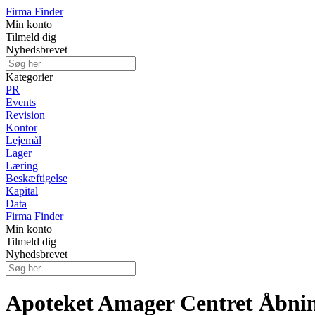
Firma Finder
Min konto
Tilmeld dig
Nyhedsbrevet
Kategorier
PR
Events
Revision
Kontor
Lejemål
Lager
Læring
Beskæftigelse
Kapital
Data
Firma Finder
Min konto
Tilmeld dig
Nyhedsbrevet
Apoteket Amager Centret Åbnin