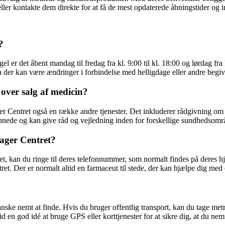
ller kontakte dem direkte for at få de mest opdaterede åbningstider og 
?
r det åbent mandag til fredag fra kl. 9:00 til kl. 18:00 og lørdag fra kl
a der kan være ændringer i forbindelse med helligdage eller andre begi
 over salg af medicin?
 Centret også en række andre tjenester. Det inkluderer rådgivning om m
nnede og kan give råd og vejledning inden for forskellige sundhedsomr
ager Centret?
 kan du ringe til deres telefonnummer, som normalt findes på deres hje
et. Der er normalt altid en farmaceut til stede, der kan hjælpe dig med
e nemt at finde. Hvis du bruger offentlig transport, kan du tage metroen
id en god idé at bruge GPS eller korttjenester for at sikre dig, at du nemt