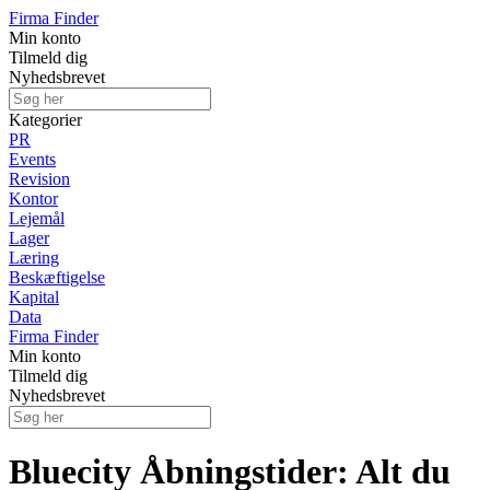
Firma Finder
Min konto
Tilmeld dig
Nyhedsbrevet
Kategorier
PR
Events
Revision
Kontor
Lejemål
Lager
Læring
Beskæftigelse
Kapital
Data
Firma Finder
Min konto
Tilmeld dig
Nyhedsbrevet
Bluecity Åbningstider: Alt du