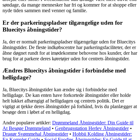
søndage, da mange mennesker har fri og kommer for at shoppe eller
nyde tiden sammen med venner og familie.
Er der parkeringspladser tilgængelige uden for
Bluecitys åbningstider?
Ja, der er normalt parkeringspladser tilgængelige uden for Bluecitys
åbningstider. De fleste indkøbscentre har parkeringsfaciliteter, der er
åbne døgnet rundt for at imødekomme behovene hos kunder, der har
brug for at parkere deres køretøjer uden for centrets åbningstider.
Ændres Bluecitys åbningstider i forbindelse med
helligdage?
Ja, Bluecitys åbningstider kan ændre sig i forbindelse med
helligdage. De kan enten have forkortede åbningstider eller holde
helt lukket afhængigt af helligdagen og centrets politik. Det er
vigtigt at tjekke deres åbningstider på forhånd, hvis du planlægger at
besøge dem i løbet af en helligdag.
Andre populære artikler:
Drømmeland Åbningstider: Din Guide til
At Besøge Drømmeland
•
Genbrugsstation Herlev Åbningstider
•
Dragør Svømmehal Åbningstider
•
Hobbii Kolding Åbningstider:
En Komplet Guide
•
Social Foodies Åbningstider: En Guide til at