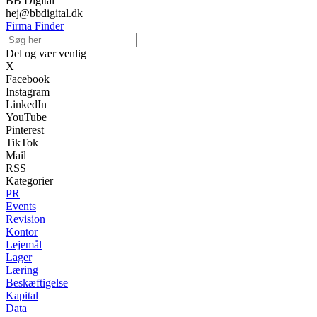
BB Digital
hej@bbdigital.dk
Firma Finder
Del og vær venlig
X
Facebook
Instagram
LinkedIn
YouTube
Pinterest
TikTok
Mail
RSS
Kategorier
PR
Events
Revision
Kontor
Lejemål
Lager
Læring
Beskæftigelse
Kapital
Data