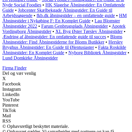
Nyde Social Foodies
•
HK Slagelse Åbningstider: En Omfattende
Guide
•
Jobcenter Skælbekgade Åbningstider: En Guide til
Arbejdssøgende
•
fkb.dk åbningstider – en omfattende guide
•
HM
Åbningstider i Nykøbing F: En Komplet Guide
•
Lau Blomster
Åbningstider 2022
•
Farum Genbrugsplads Åbningstider
•
Apotek
Vordingborg Åbningstider
•
XL Byg Øster Tørslev Åbningstider
•
Ændring af åbningstider: En omfattende guide til succes
•
Bloms
Åbningstider: Find Åbningstiderne for Bloms Butikker
•
Herslev
Bryghus Åbningstider: En Guide til Ølentusiaster
•
Fakta Roskilde
Åbningstider: En Komplet Guide
•
Nyborg Bibliotek Åbningstider
•
Lund Domkirke Åbningstider
Firma Finder
Del og vær venlig
X
Facebook
Instagram
LinkedIn
YouTube
Pinterest
TikTok
Mail
RSS
© Ophavsretligt beskyttet materiale.
© Ophavsret gælder. Vi samarbejder med partnere og kan få