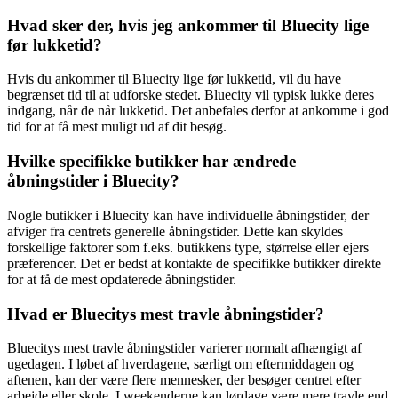
Hvad sker der, hvis jeg ankommer til Bluecity lige
før lukketid?
Hvis du ankommer til Bluecity lige før lukketid, vil du have
begrænset tid til at udforske stedet. Bluecity vil typisk lukke deres
indgang, når de når lukketid. Det anbefales derfor at ankomme i god
tid for at få mest muligt ud af dit besøg.
Hvilke specifikke butikker har ændrede
åbningstider i Bluecity?
Nogle butikker i Bluecity kan have individuelle åbningstider, der
afviger fra centrets generelle åbningstider. Dette kan skyldes
forskellige faktorer som f.eks. butikkens type, størrelse eller ejers
præferencer. Det er bedst at kontakte de specifikke butikker direkte
for at få de mest opdaterede åbningstider.
Hvad er Bluecitys mest travle åbningstider?
Bluecitys mest travle åbningstider varierer normalt afhængigt af
ugedagen. I løbet af hverdagene, særligt om eftermiddagen og
aftenen, kan der være flere mennesker, der besøger centret efter
arbejde eller skole. I weekenderne kan lørdage være mere travle end