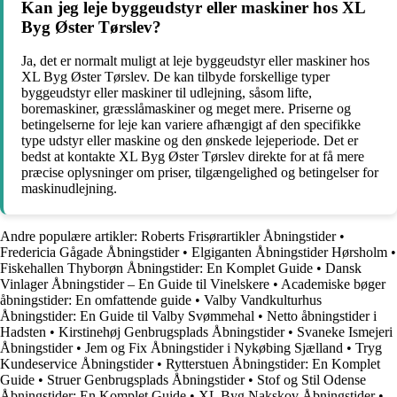
Kan jeg leje byggeudstyr eller maskiner hos XL
Byg Øster Tørslev?
Ja, det er normalt muligt at leje byggeudstyr eller maskiner hos
XL Byg Øster Tørslev. De kan tilbyde forskellige typer
byggeudstyr eller maskiner til udlejning, såsom lifte,
boremaskiner, græsslåmaskiner og meget mere. Priserne og
betingelserne for leje kan variere afhængigt af den specifikke
type udstyr eller maskine og den ønskede lejeperiode. Det er
bedst at kontakte XL Byg Øster Tørslev direkte for at få mere
præcise oplysninger om priser, tilgængelighed og betingelser for
maskinudlejning.
Andre populære artikler:
Roberts Frisørartikler Åbningstider
•
Fredericia Gågade Åbningstider
•
Elgiganten Åbningstider Hørsholm
•
Fiskehallen Thyborøn Åbningstider: En Komplet Guide
•
Dansk
Vinlager Åbningstider – En Guide til Vinelskere
•
Academiske bøger
åbningstider: En omfattende guide
•
Valby Vandkulturhus
Åbningstider: En Guide til Valby Svømmehal
•
Netto åbningstider i
Hadsten
•
Kirstinehøj Genbrugsplads Åbningstider
•
Svaneke Ismejeri
Åbningstider
•
Jem og Fix Åbningstider i Nykøbing Sjælland
•
Tryg
Kundeservice Åbningstider
•
Rytterstuen Åbningstider: En Komplet
Guide
•
Struer Genbrugsplads Åbningstider
•
Stof og Stil Odense
Åbningstider: En Komplet Guide
•
XL Byg Nakskov Åbningstider
•