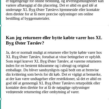
er tilgængelige for online bestilling, og leveringsmuligheder kan
variere afhængigt af din placering. Det er altid en god idé at
undersøge XL Byg Øster Tørslevs hjemmeside eller kontakte
dem direkte for at få mere præcise oplysninger om online
bestilling af byggematerialer.
Kan jeg returnere eller bytte købte varer hos XL
Byg Øster Tørslev?
Ja, det er normalt muligt at returnere eller bytte købte varer hos
XL Byg Øster Tørslev, forudsat at visse betingelser er opfyldt.
Som regel kræver XL Byg Øster Tørslev, at varerne returneres
inden for en bestemt tidsramme og i ubrugt og original
emballage. Du bliver sandsynligvis også bedt om at fremvise
din kvittering som bevis for dit køb. Det er vigtigt at bemærke,
at der kan være undtagelser eller restriktioner, så det er altid en
god idé at gennemgå XL Byg Øster Tørslevs returpolitik eller
kontakte dem direkte for at få de nøjagtige oplysninger
vedrørende returnering eller ombytning af varer.