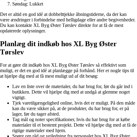
Søndag: Lukket
Det er altid en god idé at dobbelttjekke åbningstiderne, da der kan
være ændringer i forbindelse med helligdage eller andre begivenheder.
Du kan kontakte XL Byg Øster Tørslev direkte for at få de mest
opdaterede oplysninger.
Planlæg dit indkøb hos XL Byg Øster
Tørslev
For at gøre dit indkøb hos XL Byg Øster Tørslev så effektivt som
muligt, er det en god idé at planlægge på forhånd. Her er nogle tips til
at hjælpe dig med at få mest muligt ud af dit besøg:
Lav en liste over de materialer, du har brug for, før du går ind i
butikken. Dette vil hjælpe dig med at undgå at glemme noget
vigtigt.
Tjek varetilgængelighed online, hvis det er muligt. På den måde
kan du være sikker på, at de produkter, du har brug for, er på
lager, før du tager afsted.
Tag mål og noter specifikationer, hvis du har brug for at købe
materialer til et bestemt projekt. Dette vil hjælpe dig med at få de
rigtige materialer med hjem.
Spørg om råd og vejledning fra personalet hos XL Byg Øster