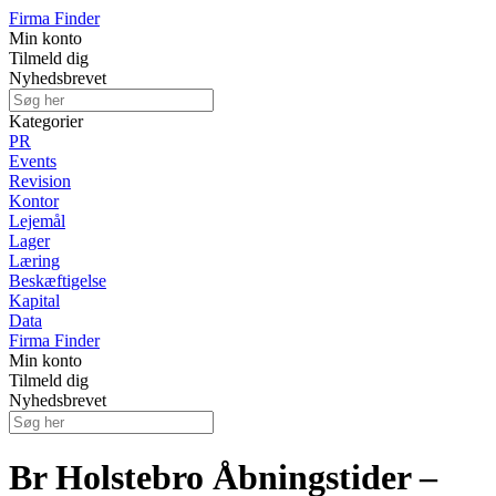
Firma Finder
Min konto
Tilmeld dig
Nyhedsbrevet
Kategorier
PR
Events
Revision
Kontor
Lejemål
Lager
Læring
Beskæftigelse
Kapital
Data
Firma Finder
Min konto
Tilmeld dig
Nyhedsbrevet
Br Holstebro Åbningstider –