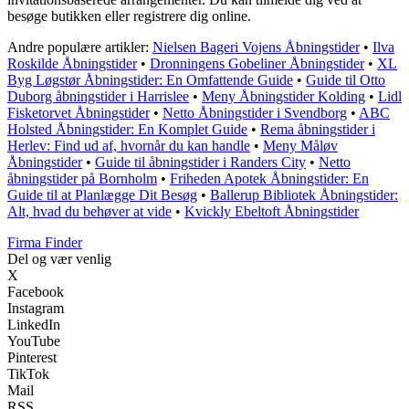
besøge butikken eller registrere dig online.
Andre populære artikler:
Nielsen Bageri Vojens Åbningstider
•
Ilva
Roskilde Åbningstider
•
Dronningens Gobeliner Åbningstider
•
XL
Byg Løgstør Åbningstider: En Omfattende Guide
•
Guide til Otto
Duborg åbningstider i Harrislee
•
Meny Åbningstider Kolding
•
Lidl
Fisketorvet Åbningstider
•
Netto Åbningstider i Svendborg
•
ABC
Holsted Åbningstider: En Komplet Guide
•
Rema åbningstider i
Herlev: Find ud af, hvornår du kan handle
•
Meny Måløv
Åbningstider
•
Guide til åbningstider i Randers City
•
Netto
åbningstider på Bornholm
•
Friheden Apotek Åbningstider: En
Guide til at Planlægge Dit Besøg
•
Ballerup Bibliotek Åbningstider:
Alt, hvad du behøver at vide
•
Kvickly Ebeltoft Åbningstider
Firma Finder
Del og vær venlig
X
Facebook
Instagram
LinkedIn
YouTube
Pinterest
TikTok
Mail
RSS