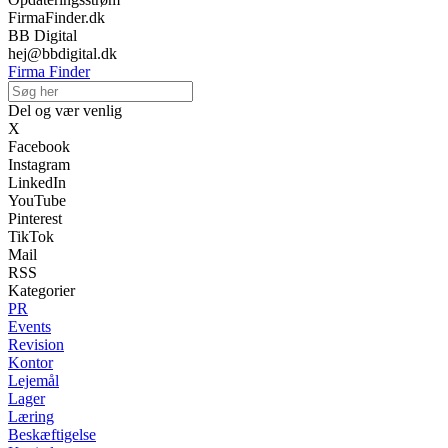
FirmaFinder.dk
BB Digital
hej@bbdigital.dk
Firma Finder
Del og vær venlig
X
Facebook
Instagram
LinkedIn
YouTube
Pinterest
TikTok
Mail
RSS
Kategorier
PR
Events
Revision
Kontor
Lejemål
Lager
Læring
Beskæftigelse