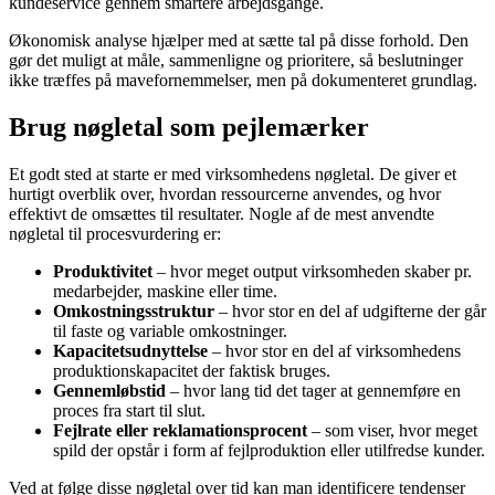
kundeservice gennem smartere arbejdsgange.
Økonomisk analyse hjælper med at sætte tal på disse forhold. Den
gør det muligt at måle, sammenligne og prioritere, så beslutninger
ikke træffes på mavefornemmelser, men på dokumenteret grundlag.
Brug nøgletal som pejlemærker
Et godt sted at starte er med virksomhedens nøgletal. De giver et
hurtigt overblik over, hvordan ressourcerne anvendes, og hvor
effektivt de omsættes til resultater. Nogle af de mest anvendte
nøgletal til procesvurdering er:
Produktivitet
– hvor meget output virksomheden skaber pr.
medarbejder, maskine eller time.
Omkostningsstruktur
– hvor stor en del af udgifterne der går
til faste og variable omkostninger.
Kapacitetsudnyttelse
– hvor stor en del af virksomhedens
produktionskapacitet der faktisk bruges.
Gennemløbstid
– hvor lang tid det tager at gennemføre en
proces fra start til slut.
Fejlrate eller reklamationsprocent
– som viser, hvor meget
spild der opstår i form af fejlproduktion eller utilfredse kunder.
Ved at følge disse nøgletal over tid kan man identificere tendenser