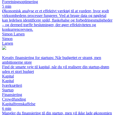
Forretningsoptimering
5 min
Økonomisk analyse er et effektivt værktøj til at vurdere, hvor godt
virksomhedens processer fungerer. Ved at bruge data og nøgletal
kan ledelsen identificere spild, flaskehalse og forbedringsmuligheder
– og dermed træffe beslutninger, der øger effektiviteten og
konkurrenceevnen.
Simon Larsen
Simon
Larsen
Kreativ finansiering for startups: Når budgettet er stramt, men
ambitionerne store
Find de smarte veje til kapital, når du vil realisere din startup-drøm
uden et stort budget
Kapital
Kapital
Iværksætteri
Startup
Finansiering
Crowdfunding
Kapitalfremskaffelse
6 min
Mangler du finansiering til din startup, men vil ikke lade økonomien