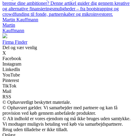
bremse dine ambitioner? Denne artikel guider dig gennem kreative
og alternative finansieringsmuligheder – fra bootstrapping og
crowdfunding til fonde, partnerskaber og mikroinvestorer.
Martin Kauffmann
Martin
Kauffmann
Firma Finder
Del og vær venlig
X
Facebook
Instagram
LinkedIn
YouTube
Pinterest
TikTok
Mail
RSS
© Ophavsretligt beskyttet materiale.
© Ophavsret gælder. Vi samarbejder med partnere og kan få
provision ved køb gennem anbefalede produkter.
© Alt indhold er vores ejendom og må ikke bruges uden samtykke.
Vi modtager muligvis betaling ved køb via samarbejdspartnere.
Brug uden tilladelse er ikke tilladt.
Oplæg