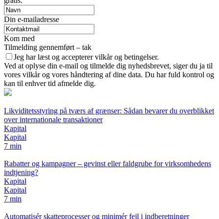
gratis.
Din e-mailadresse
Kom med
Tilmelding gennemført – tak
Jeg har læst og accepterer vilkår og betingelser.
Ved at oplyse din e-mail og tilmelde dig nyhedsbrevet, siger du ja til
vores vilkår og vores håndtering af dine data. Du har fuld kontrol og
kan til enhver tid afmelde dig.
Likviditetsstyring på tværs af grænser: Sådan bevarer du overblikket
over internationale transaktioner
Kapital
Kapital
7 min
Rabatter og kampagner – gevinst eller faldgrube for virksomhedens
indtjening?
Kapital
Kapital
7 min
Automatisér skatteprocesser og minimér fejl i indberetninger