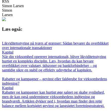
RSS
Simon Larsen
Simon
Larsen
Læs også:
Likviditetsstyring på tværs af grænser: Sådan bevarer du overblikket
over internationale transaktioner
Kapital
Når din virksomhed opererer internationalt, bliver likviditetsstyring
hurtigt en kompleks disciplin. Læs, hvordan du kan bevare
overblikket over valutaer, tidszoner og bankforbindelser – og
samtidig sikre en stabil og effektiv udnyttelse af kapitalen.
Rabatter og kampagner – gevinst eller faldgrube for virksomhedens
indtjening?
Kapital
Rabatter og kampagner kan hurtigt øge salget og skabe synlighed,
men de kan også underminere virksomhedens indtjening og
brandværdi. Artiklen dykker ned i, hvordan man finder den rette
balance mellem kortsigtet gevinst og langsigtet forretningsstrategi.