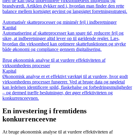
men de kan også underminere virksomhedens indtjening og
brandværdi. Artiklen dykker ned i, hvordan man finder den rette
balance mellem kortsigtet gevinst og langsigtet forretningsstrategi.
Automatisér skatteprocesser og minimér fejl i indberetninger
Kapital
Automatisering af skatteprocesser kan spare tid, reducere fejl og
sikre, at indberetninger altid lever op til gældende regler. Læs,
hvordan din virksomhed kan optimere skattefunktionen og styrke
både økonomi og compliance gennem digitalisering.
Brug økonomisk analyse til at vurdere effektiviteten af
virksomhedens processer
Kapital
Økonomisk analyse er et effektivt værktøj til at vurdere, hvor godt
virksomhedens processer fungerer. Ved at bruge data og nøgletal
kan ledelsen identificere spild, flaskehalse og forbedringsmuligheder
– og dermed træffe beslutninger, der øger effektiviteten og
konkurrenceevnen.
En investering i fremtidens
konkurrenceevne
At bruge økonomisk analyse til at vurdere effektiviteten af