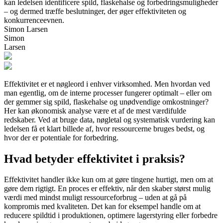
kan ledelsen identificere spild, flaskehalse og forbedringsmuligheder
– og dermed træffe beslutninger, der øger effektiviteten og
konkurrenceevnen.
Simon Larsen
Simon
Larsen
Effektivitet er et nøgleord i enhver virksomhed. Men hvordan ved
man egentlig, om de interne processer fungerer optimalt – eller om
der gemmer sig spild, flaskehalse og unødvendige omkostninger?
Her kan økonomisk analyse være et af de mest værdifulde
redskaber. Ved at bruge data, nøgletal og systematisk vurdering kan
ledelsen få et klart billede af, hvor ressourcerne bruges bedst, og
hvor der er potentiale for forbedring.
Hvad betyder effektivitet i praksis?
Effektivitet handler ikke kun om at gøre tingene hurtigt, men om at
gøre dem rigtigt. En proces er effektiv, når den skaber størst mulig
værdi med mindst muligt ressourceforbrug – uden at gå på
kompromis med kvaliteten. Det kan for eksempel handle om at
reducere spildtid i produktionen, optimere lagerstyring eller forbedre