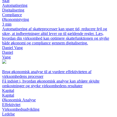
Skat
Automatisering
Digitalisering
Compliance
Økonomistyring
3 min
Automatisering af skatteprocesser kan spare tid, reducere fejl og
sikre, at indberetninger altid lever op til gældende regler. Læs,
hvordan din virksomhed kan optimere skattefunktionen og styrke
både økonomi og compliance gennem digitalisering.
Daniel Vang
Daniel
Vang
Brug økonomisk analyse til at vurdere effektiviteten af
virksomhedens processer
Få indsigt i, hvordan økonomisk analyse kan afsløre skjulte
omkostninger og styrke virksomhedens resultater
Kapital
Kapital
Økonomisk Analyse
Effektivitet
Virksomhedsudvikling
Ledelse