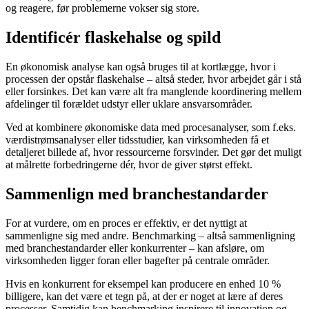
og reagere, før problemerne vokser sig store.
Identificér flaskehalse og spild
En økonomisk analyse kan også bruges til at kortlægge, hvor i
processen der opstår flaskehalse – altså steder, hvor arbejdet går i stå
eller forsinkes. Det kan være alt fra manglende koordinering mellem
afdelinger til forældet udstyr eller uklare ansvarsområder.
Ved at kombinere økonomiske data med procesanalyser, som f.eks.
værdistrømsanalyser eller tidsstudier, kan virksomheden få et
detaljeret billede af, hvor ressourcerne forsvinder. Det gør det muligt
at målrette forbedringerne dér, hvor de giver størst effekt.
Sammenlign med branchestandarder
For at vurdere, om en proces er effektiv, er det nyttigt at
sammenligne sig med andre. Benchmarking – altså sammenligning
med branchestandarder eller konkurrenter – kan afsløre, om
virksomheden ligger foran eller bagefter på centrale områder.
Hvis en konkurrent for eksempel kan producere en enhed 10 %
billigere, kan det være et tegn på, at der er noget at lære af deres
processer. Samtidig kan benchmarking inspirere til innovation og