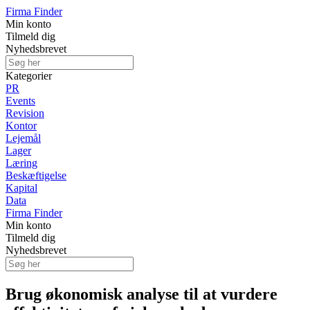
Firma Finder
Min konto
Tilmeld dig
Nyhedsbrevet
Kategorier
PR
Events
Revision
Kontor
Lejemål
Lager
Læring
Beskæftigelse
Kapital
Data
Firma Finder
Min konto
Tilmeld dig
Nyhedsbrevet
Brug økonomisk analyse til at vurdere