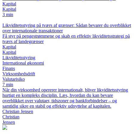
Kapital
Kapital
3 min
Likviditetsstyring på tværs af grænser: Sådan bevarer du overblikket
over internationale transaktioner
Få styr på pengestrømmene og skab en effektiv likviditetsstrategi på
tværs af landegrænser
Kapital
Kapital
Likviditetsstyring
International økonomi
Finans
Virksomhedsdrift
Valutarisiko
7 min
Når din virksomhed opererer internationalt, bliver likviditetsstyring
hurtigt en kompleks disciplin. Læs, hvordan du kan bevare
overblikket over valutaer, tidszoner og bankforbindelser – og
samtidig sikre en stabil og effektiv udnyttelse af kapitalen.
Christian Jensen
Christian
Jensen