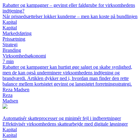
Rabatter og kampagner – gevinst eller faldgrube for virksomhedens
indtjening?
Når prisnedsættelser lokker kunderne – men kan koste på bundlinjen
Kapital
Kapital
Markedsføring
Prissætning
Strategi
Branding
Virksomhedsøkonomi
7 min
Rabatter og kampagner kan hurtigt øge salget og skabe synlighed,
men de kan også underminere virksomhedens indtjening og
brandværdi. Artiklen dykker ned i, hvordan man finder den rette
balance mellem kortsigtet gevinst og langsigtet forretningsstrategi.
Reza Madsen
Reza
Madsen
Automatisér skatteprocesser og minimér fejl i indberetninger
Effektivisér virksomhedens skattearbejde med digitale løsninger
Kapital
Kapital