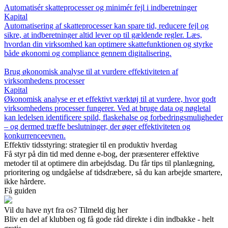
Automatisér skatteprocesser og minimér fejl i indberetninger
Kapital
Automatisering af skatteprocesser kan spare tid, reducere fejl og
sikre, at indberetninger altid lever op til gældende regler. Læs,
hvordan din virksomhed kan optimere skattefunktionen og styrke
både økonomi og compliance gennem digitalisering.
Brug økonomisk analyse til at vurdere effektiviteten af
virksomhedens processer
Kapital
Økonomisk analyse er et effektivt værktøj til at vurdere, hvor godt
virksomhedens processer fungerer. Ved at bruge data og nøgletal
kan ledelsen identificere spild, flaskehalse og forbedringsmuligheder
– og dermed træffe beslutninger, der øger effektiviteten og
konkurrenceevnen.
Effektiv tidsstyring: strategier til en produktiv hverdag
Få styr på din tid med denne e-bog, der præsenterer effektive
metoder til at optimere din arbejdsdag. Du får tips til planlægning,
prioritering og undgåelse af tidsdræbere, så du kan arbejde smartere,
ikke hårdere.
Få guiden
Vil du have nyt fra os? Tilmeld dig her
Bliv en del af klubben og få gode råd direkte i din indbakke - helt