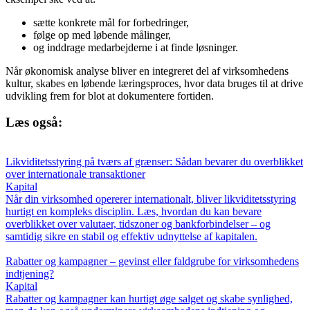
sætte konkrete mål for forbedringer,
følge op med løbende målinger,
og inddrage medarbejderne i at finde løsninger.
Når økonomisk analyse bliver en integreret del af virksomhedens
kultur, skabes en løbende læringsproces, hvor data bruges til at drive
udvikling frem for blot at dokumentere fortiden.
Læs også:
Likviditetsstyring på tværs af grænser: Sådan bevarer du overblikket
over internationale transaktioner
Kapital
Når din virksomhed opererer internationalt, bliver likviditetsstyring
hurtigt en kompleks disciplin. Læs, hvordan du kan bevare
overblikket over valutaer, tidszoner og bankforbindelser – og
samtidig sikre en stabil og effektiv udnyttelse af kapitalen.
Rabatter og kampagner – gevinst eller faldgrube for virksomhedens
indtjening?
Kapital
Rabatter og kampagner kan hurtigt øge salget og skabe synlighed,