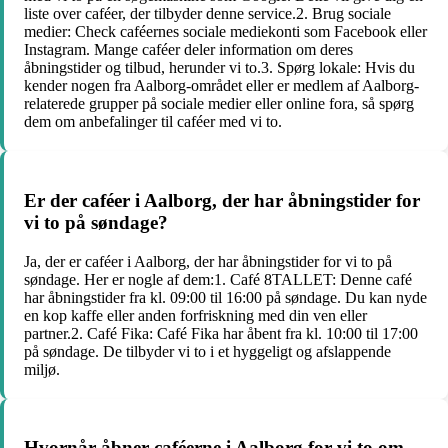
liste over caféer, der tilbyder denne service.2. Brug sociale
medier: Check caféernes sociale mediekonti som Facebook eller
Instagram. Mange caféer deler information om deres
åbningstider og tilbud, herunder vi to.3. Spørg lokale: Hvis du
kender nogen fra Aalborg-området eller er medlem af Aalborg-
relaterede grupper på sociale medier eller online fora, så spørg
dem om anbefalinger til caféer med vi to.
Er der caféer i Aalborg, der har åbningstider for
vi to på søndage?
Ja, der er caféer i Aalborg, der har åbningstider for vi to på
søndage. Her er nogle af dem:1. Café 8TALLET: Denne café
har åbningstider fra kl. 09:00 til 16:00 på søndage. Du kan nyde
en kop kaffe eller anden forfriskning med din ven eller
partner.2. Café Fika: Café Fika har åbent fra kl. 10:00 til 17:00
på søndage. De tilbyder vi to i et hyggeligt og afslappende
miljø.
Hvornår åbner caféerne i Aalborg for vi to om