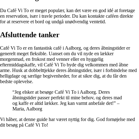
Da Café Vi To er meget populær, kan det være en god idé at foretage
en reservation, især i travle perioder. Du kan kontakte caféen direkte
for at reservere et bord og undgå unødvendig ventetid.
Afsluttende tanker
Café Vi To er en fantastisk café i Aalborg, og deres åbningstider er
generelt meget fleksible. Uanset om du vil nyde en lækker
morgenmad, en frokost med venner eller en hyggelig
eftermiddagskaffe, vil Café Vi To byde dig velkommen med åbne
arme. Husk at dobbelttjekke deres åbningstider, især i forbindelse med
helligdage og særlige begivenheder, for at sikre dig, at du får den
bedste oplevelse.
“Jeg elsker at besøge Café Vi To i Aalborg. Deres
åbningstider passer perfekt til mine behov, og deres mad
og kaffe er altid lækker. Jeg kan varmt anbefale det!” –
Maria, Aalborg
Vi håber, at denne guide har været nyttig for dig. God fornøjelse med
dit besøg på Café Vi To!