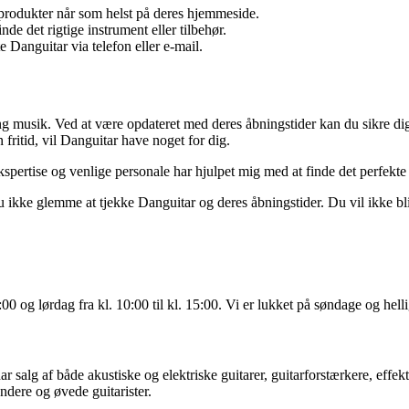
 produkter når som helst på deres hjemmeside.
inde det rigtige instrument eller tilbehør.
 Danguitar via telefon eller e-mail.
ing musik. Ved at være opdateret med deres åbningstider kan du sikre dig
 fritid, vil Danguitar have noget for dig.
ekspertise og venlige personale har hjulpet mig med at finde det perfek
u ikke glemme at tjekke Danguitar og deres åbningstider. Du vil ikke bl
8:00 og lørdag fra kl. 10:00 til kl. 15:00. Vi er lukket på søndage og hell
har salg af både akustiske og elektriske guitarer, guitarforstærkere, effek
yndere og øvede guitarister.