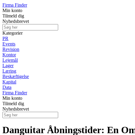
Firma Finder
Min konto
Tilmeld dig
Nyhedsbrevet
Kategorier
PR
Events
Revision
Kontor
Lejemål
Lager
Læring
Beskæftigelse
Kapital
Data
Firma Finder
Min konto
Tilmeld dig
Nyhedsbrevet
Danguitar Åbningstider: En Om