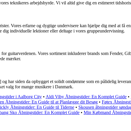
res teknikeres arbejdsbyrde. Vi vil altid give dig en estimeret tidshoriso
rister. Vores erfarne og dygtige undervisere kan hjælpe dig med at få en
 dig individuelle lektioner eller deltage i vores gruppeundervisning.
for guitarverdenen. Vores sortiment inkluderer brands som Fender, Gibs
rede mærker.
år] og har siden da opbygget et solidt omdømme som en pålidelig leverand
rukket valg for mange musikere i Danmark.
ngstider i Aalborg City
•
Aldi Viby Åbningstider: En Komplet Guide
•
n Åbningstider: En Guide til at Planlægge dit Besøg
•
Føtex Åbningst
ckly Åbningstider: En Guide til Tiderne
•
Skousen åbningstider sønda
bang Sko Åbningstider: En Komplet Guide
•
Min Købmand Åbningstid