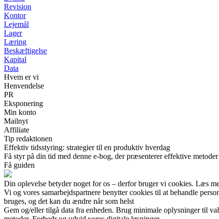
Revision
Kontor
Lejemål
Lager
Læring
Beskæftigelse
Kapital
Data
Hvem er vi
Henvendelse
PR
Eksponering
Min konto
Mailnyt
Affiliate
Tip redaktionen
Effektiv tidsstyring: strategier til en produktiv hverdag
Få styr på din tid med denne e-bog, der præsenterer effektive metoder t
Få guiden
Din oplevelse betyder noget for os – derfor bruger vi cookies. Læs me
Vi og vores samarbejdspartnere benytter cookies til at behandle pers
bruges, og det kan du ændre når som helst
Gem og/eller tilgå data fra enheden. Brug minimale oplysninger til val
metoder. Forbedr og udvid vores digitale løsninger