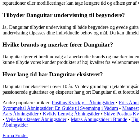
reparationer eller modificeringer kan tage længere tid og afhænger af vo
Tilbyder Danguitar undervisning til begyndere?
Ja, Danguitar tilbyder undervisning til både begyndere og øvede guita
undervisning tilpasses dine individuelle behov og mål. Du kan tilmelde
Hvilke brands og mærker fører Danguitar?
Danguitar fører et bredt udvalg af anerkendte brands og mærker inden 
kunne tilbyde vores kunder produkter af høj kvalitet fra velrenomme
Hvor lang tid har Danguitar eksisteret?
Danguitar har eksisteret i over 10 år. Vi blev grundlagt i [etablerings
passionerede guitarister og eksperter har gjort Danguitar til et foret
Andre populære artikler:
Posthus Kvickly – Åbningstider
•
Friis Åbni
Svømmehal Åbningstider: En Guide til Svømning i Vadum
•
Maaneste
Aars Åbningstider
•
Kvikly Lemvig Åbningstider
•
Skive Posthus Kvi
•
Vejle Musikteater Åbningstider
•
Matas Åbningstider i Brande
•
Tju
Åbningstider
Firma Finder