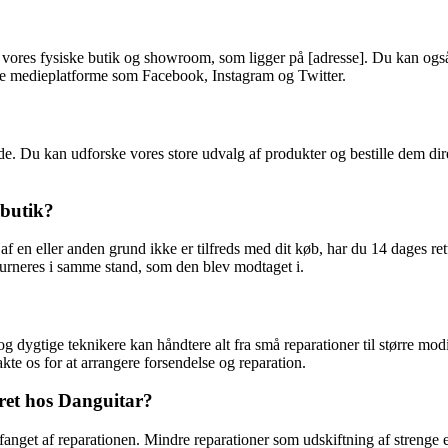
vores fysiske butik og showroom, som ligger på [adresse]. Du kan også 
ale medieplatforme som Facebook, Instagram og Twitter.
. Du kan udforske vores store udvalg af produkter og bestille dem direk
 butik?
af en eller anden grund ikke er tilfreds med dit køb, har du 14 dages re
urneres i samme stand, som den blev modtaget i.
 og dygtige teknikere kan håndtere alt fra små reparationer til større mod
akte os for at arrangere forsendelse og reparation.
eret hos Danguitar?
anget af reparationen. Mindre reparationer som udskiftning af strenge el