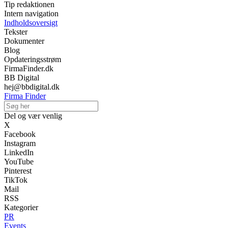
Tip redaktionen
Intern navigation
Indholdsoversigt
Tekster
Dokumenter
Blog
Opdateringsstrøm
FirmaFinder.dk
BB Digital
hej@bbdigital.dk
Firma Finder
Del og vær venlig
X
Facebook
Instagram
LinkedIn
YouTube
Pinterest
TikTok
Mail
RSS
Kategorier
PR
Events