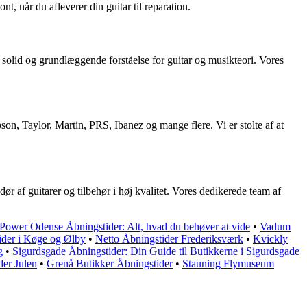
nt, når du afleverer din guitar til reparation.
 solid og grundlæggende forståelse for guitar og musikteori. Vores
on, Taylor, Martin, PRS, Ibanez og mange flere. Vi er stolte af at
ør af guitarer og tilbehør i høj kvalitet. Vores dedikerede team af
Power Odense Åbningstider: Alt, hvad du behøver at vide
•
Vadum
ider i Køge og Ølby
•
Netto Åbningstider Frederiksværk
•
Kvickly
g
•
Sigurdsgade Åbningstider: Din Guide til Butikkerne i Sigurdsgade
er Julen
•
Grenå Butikker Åbningstider
•
Stauning Flymuseum