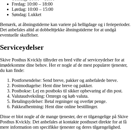
Fredag: 10:00 – 18:00
Lørdag: 10:00 – 15:00
Søndag: Lukket
Bemærk, at åbningstiderne kan variere på helligdage og i ferieperioder.
Det anbefales altid at dobbelttjekke åbningstiderne for at undgå
eventuelle skuffelser.
Serviceydelser
Skive Posthus Kvickly tilbyder en bred vifte af serviceydelser for at
imødekomme dine behov. Her er nogle af de mest populære tjenester,
du kan finde:
Postforsendelse: Send breve, pakker og anbefalede breve.
Postmodtagelse: Hent dine breve og pakker.
Postbokse: Lej en postboks til sikker opbevaring af din post.
Valutaudveksling: Omregn og køb valuta.
Betalingsydelser: Betal regninger og overfør penge.
Pakkeafhentning: Hent dine online bestillinger.
Disse er blot nogle af de mange tjenester, der er tilgængelige på Skive
Posthus Kvickly. Det anbefales at kontakte posthuset direkte for at få
mere information om specifikke tjenester og deres tilgængelighed.