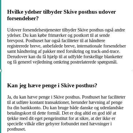
Hvilke ydelser tilbyder Skive posthus udover
forsendelser?
Udover forsendelsestjenester tilbyder Skive posthus også andre
ydelser. Du kan købe frimærker og postkort til at sende
brevpost. Posthuset har også faciliteter til at håndtere
registrerede breve, anbefalede breve, internationale forsendelser
samt håndtering af pakker med forsikring og track-and-trace.
Derudover kan du få hjælp til at udfylde forskellige blanketter
og få generel vejledning omkring postrelaterede spørgsmål.
Kan jeg hæve penge i Skive posthus?
Ja, du kan hæve penge i Skive posthus. Posthuset har faciliteter
til at udføre kontant transaktioner, herunder hævning af penge
fra din bankkonto. Du kan bruge både danske og udenlandske
betalingskort til dette formål. Det er dog altid en god idé at
tjekke med dit eget pengeinstitut for at sikre, at der ikke er
specielle vilkår eller gebyrer forbundet med hævninger i
posthuset.