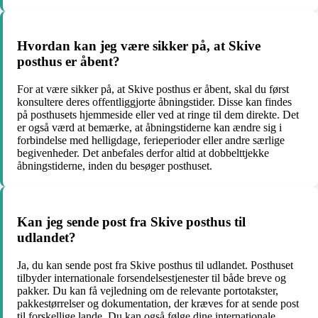
Hvordan kan jeg være sikker på, at Skive
posthus er åbent?
For at være sikker på, at Skive posthus er åbent, skal du først
konsultere deres offentliggjorte åbningstider. Disse kan findes
på posthusets hjemmeside eller ved at ringe til dem direkte. Det
er også værd at bemærke, at åbningstiderne kan ændre sig i
forbindelse med helligdage, ferieperioder eller andre særlige
begivenheder. Det anbefales derfor altid at dobbelttjekke
åbningstiderne, inden du besøger posthuset.
Kan jeg sende post fra Skive posthus til
udlandet?
Ja, du kan sende post fra Skive posthus til udlandet. Posthuset
tilbyder internationale forsendelsestjenester til både breve og
pakker. Du kan få vejledning om de relevante portotakster,
pakkestørrelser og dokumentation, der kræves for at sende post
til forskellige lande. Du kan også følge dine internationale