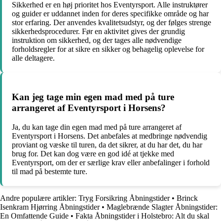
Sikkerhed er en høj prioritet hos Eventyrsport. Alle instruktører
og guider er uddannet inden for deres specifikke område og har
stor erfaring. Der anvendes kvalitetsudstyr, og der følges strenge
sikkerhedsprocedurer. Før en aktivitet gives der grundig
instruktion om sikkerhed, og der tages alle nødvendige
forholdsregler for at sikre en sikker og behagelig oplevelse for
alle deltagere.
Kan jeg tage min egen mad med på ture
arrangeret af Eventyrsport i Horsens?
Ja, du kan tage din egen mad med på ture arrangeret af
Eventyrsport i Horsens. Det anbefales at medbringe nødvendig
proviant og væske til turen, da det sikrer, at du har det, du har
brug for. Det kan dog være en god idé at tjekke med
Eventyrsport, om der er særlige krav eller anbefalinger i forhold
til mad på bestemte ture.
Andre populære artikler:
Tryg Forsikring Åbningstider
•
Brinck
Isenkram Hjørring Åbningstider
•
Maglebrænde Slagter Åbningstider:
En Omfattende Guide
•
Fakta Åbningstider i Holstebro: Alt du skal