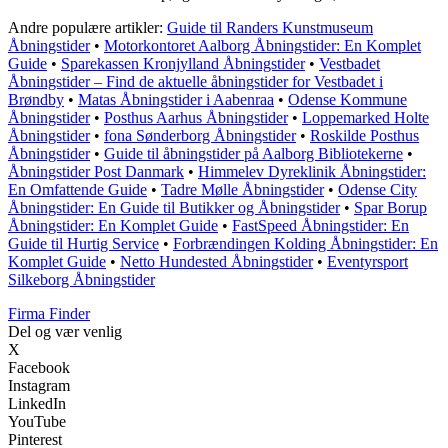
Andre populære artikler:
Guide til Randers Kunstmuseum
Åbningstider
•
Motorkontoret Aalborg Åbningstider: En Komplet
Guide
•
Sparekassen Kronjylland Åbningstider
•
Vestbadet
Åbningstider – Find de aktuelle åbningstider for Vestbadet i
Brøndby
•
Matas Åbningstider i Aabenraa
•
Odense Kommune
Åbningstider
•
Posthus Aarhus Åbningstider
•
Loppemarked Holte
Åbningstider
•
fona Sønderborg Åbningstider
•
Roskilde Posthus
Åbningstider
•
Guide til åbningstider på Aalborg Bibliotekerne
•
Åbningstider Post Danmark
•
Himmelev Dyreklinik Åbningstider:
En Omfattende Guide
•
Tadre Mølle Åbningstider
•
Odense City
Åbningstider: En Guide til Butikker og Åbningstider
•
Spar Borup
Åbningstider: En Komplet Guide
•
FastSpeed Åbningstider: En
Guide til Hurtig Service
•
Forbrændingen Kolding Åbningstider: En
Komplet Guide
•
Netto Hundested Åbningstider
•
Eventyrsport
Silkeborg Åbningstider
Firma Finder
Del og vær venlig
X
Facebook
Instagram
LinkedIn
YouTube
Pinterest