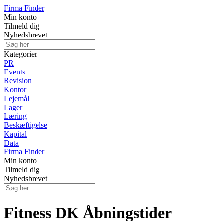
Firma Finder
Min konto
Tilmeld dig
Nyhedsbrevet
Kategorier
PR
Events
Revision
Kontor
Lejemål
Lager
Læring
Beskæftigelse
Kapital
Data
Firma Finder
Min konto
Tilmeld dig
Nyhedsbrevet
Fitness DK Åbningstider