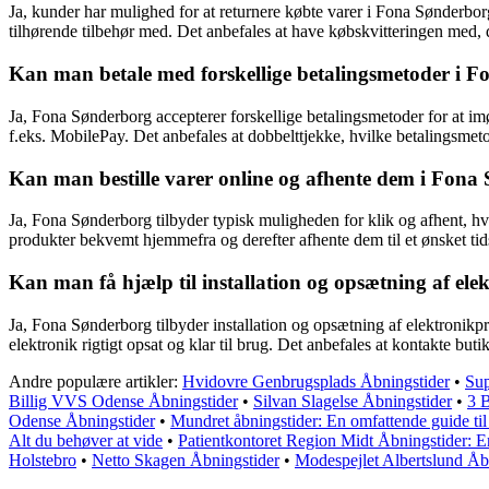
Ja, kunder har mulighed for at returnere købte varer i Fona Sønderbor
tilhørende tilbehør med. Det anbefales at have købskvitteringen med, d
Kan man betale med forskellige betalingsmetoder i 
Ja, Fona Sønderborg accepterer forskellige betalingsmetoder for at
f.eks. MobilePay. Det anbefales at dobbelttjekke, hvilke betalingsmeto
Kan man bestille varer online og afhente dem i Fona
Ja, Fona Sønderborg tilbyder typisk muligheden for klik og afhent, hv
produkter bekvemt hjemmefra og derefter afhente dem til et ønsket tid
Kan man få hjælp til installation og opsætning af el
Ja, Fona Sønderborg tilbyder installation og opsætning af elektronikp
elektronik rigtigt opsat og klar til brug. Det anbefales at kontakte bu
Andre populære artikler:
Hvidovre Genbrugsplads Åbningstider
•
Sup
Billig VVS Odense Åbningstider
•
Silvan Slagelse Åbningstider
•
3 B
Odense Åbningstider
•
Mundret åbningstider: En omfattende guide til 
Alt du behøver at vide
•
Patientkontoret Region Midt Åbningstider: 
Holstebro
•
Netto Skagen Åbningstider
•
Modespejlet Albertslund Åb