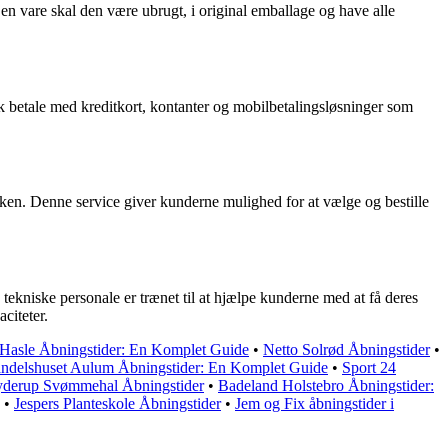
en vare skal den være ubrugt, i original emballage og have alle
betale med kreditkort, kontanter og mobilbetalingsløsninger som
kken. Denne service giver kunderne mulighed for at vælge og bestille
ekniske personale er trænet til at hjælpe kunderne med at få deres
citeter.
Hasle Åbningstider: En Komplet Guide
•
Netto Solrød Åbningstider
•
ndelshuset Aulum Åbningstider: En Komplet Guide
•
Sport 24
yderup Svømmehal Åbningstider
•
Badeland Holstebro Åbningstider:
•
Jespers Planteskole Åbningstider
•
Jem og Fix åbningstider i