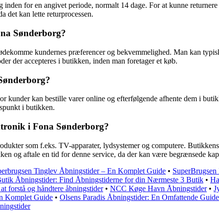
g inden for en angivet periode, normalt 14 dage. For at kunne returnere 
a det kan lette returprocessen.
Fona Sønderborg?
 imødekomme kundernes præferencer og bekvemmelighed. Man kan typisk 
der der accepteres i butikken, inden man foretager et køb.
 Sønderborg?
or kunder kan bestille varer online og efterfølgende afhente dem i buti
spunkt i butikken.
ektronik i Fona Sønderborg?
rodukter som f.eks. TV-apparater, lydsystemer og computere. Butikkens t
tikken og aftale en tid for denne service, da der kan være begrænsede kapa
erbrugsen Tinglev Åbningstider – En Komplet Guide
•
SuperBrugsen 
utik Åbningstider: Find Åbningstiderne for din Nærmeste 3 Butik
•
Ha
at forstå og håndtere åbningstider
•
NCC Køge Havn Åbningstider
•
J
En Komplet Guide
•
Olsens Paradis Åbningstider: En Omfattende Guide
ningstider