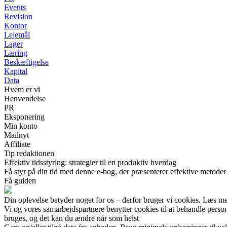
Events
Revision
Kontor
Lejemål
Lager
Læring
Beskæftigelse
Kapital
Data
Hvem er vi
Henvendelse
PR
Eksponering
Min konto
Mailnyt
Affiliate
Tip redaktionen
Effektiv tidsstyring: strategier til en produktiv hverdag
Få styr på din tid med denne e-bog, der præsenterer effektive metoder t
Få guiden
Din oplevelse betyder noget for os – derfor bruger vi cookies. Læs me
Vi og vores samarbejdspartnere benytter cookies til at behandle pers
bruges, og det kan du ændre når som helst