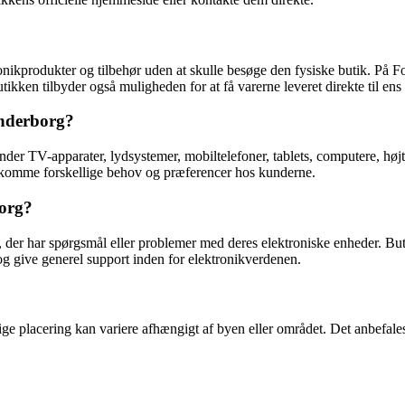
onikprodukter og tilbehør uden at skulle besøge den fysiske butik. På
kken tilbyder også muligheden for at få varerne leveret direkte til ens
ønderborg?
nder TV-apparater, lydsystemer, mobiltelefoner, tablets, computere, høj
dekomme forskellige behov og præferencer hos kunderne.
borg?
er, der har spørgsmål eller problemer med deres elektroniske enheder.
og give generel support inden for elektronikverdenen.
e placering kan variere afhængigt af byen eller området. Det anbefales 