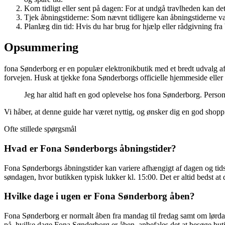
Kom tidligt eller sent på dagen: For at undgå travlheden kan de
Tjek åbningstiderne: Som nævnt tidligere kan åbningstiderne var
Planlæg din tid: Hvis du har brug for hjælp eller rådgivning fra 
Opsummering
fona Sønderborg er en populær elektronikbutik med et bredt udvalg af
forvejen. Husk at tjekke fona Sønderborgs officielle hjemmeside eller 
Jeg har altid haft en god oplevelse hos fona Sønderborg. Persona
Vi håber, at denne guide har været nyttig, og ønsker dig en god shop
Ofte stillede spørgsmål
Hvad er Fona Sønderborgs åbningstider?
Fona Sønderborgs åbningstider kan variere afhængigt af dagen og tid
søndagen, hvor butikken typisk lukker kl. 15:00. Det er altid bedst at
Hvilke dage i ugen er Fona Sønderborg åben?
Fona Sønderborg er normalt åben fra mandag til fredag samt om lørdag
på, hvilke dage Fona Sønderborg er åben, anbefales det at besøge buti