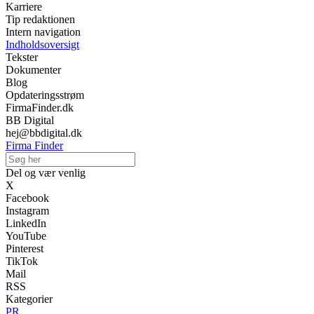
Karriere
Tip redaktionen
Intern navigation
Indholdsoversigt
Tekster
Dokumenter
Blog
Opdateringsstrøm
FirmaFinder.dk
BB Digital
hej@bbdigital.dk
Firma Finder
Del og vær venlig
X
Facebook
Instagram
LinkedIn
YouTube
Pinterest
TikTok
Mail
RSS
Kategorier
PR