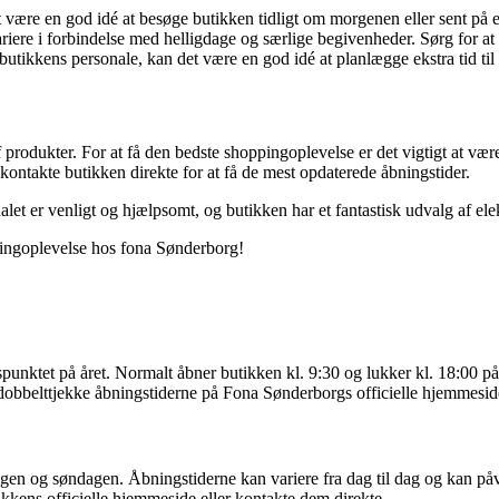
t være en god idé at besøge butikken tidligt om morgenen eller sent på 
iere i forbindelse med helligdage og særlige begivenheder. Sørg for at
butikkens personale, kan det være en god idé at planlægge ekstra tid til 
 produkter. For at få den bedste shoppingoplevelse er det vigtigt at v
kontakte butikken direkte for at få de mest opdaterede åbningstider.
let er venligt og hjælpsomt, og butikken har et fantastisk udvalg af ele
pingoplevelse hos fona Sønderborg!
spunktet på året. Normalt åbner butikken kl. 9:30 og lukker kl. 18:00
 dobbelttjekke åbningstiderne på Fona Sønderborgs officielle hjemmeside e
en og søndagen. Åbningstiderne kan variere fra dag til dag og kan påvi
kkens officielle hjemmeside eller kontakte dem direkte.