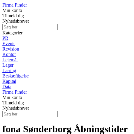
Firma Finder
Min konto
Tilmeld dig
Nyhedsbrevet
Kategorier
PR
Events
Revision
Kontor
Lejemål
Lager
Læring
Beskæftigelse
Kapital
Data
Firma Finder
Min konto
Tilmeld dig
Nyhedsbrevet
fona Sønderborg Åbningstider