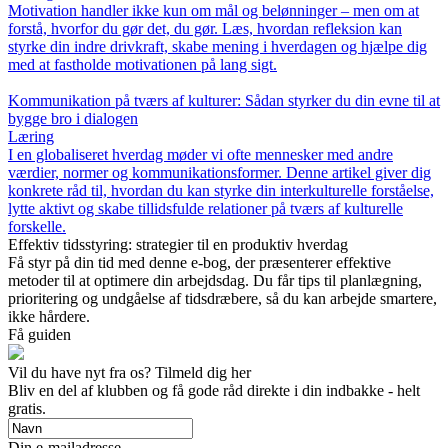
Motivation handler ikke kun om mål og belønninger – men om at
forstå, hvorfor du gør det, du gør. Læs, hvordan refleksion kan
styrke din indre drivkraft, skabe mening i hverdagen og hjælpe dig
med at fastholde motivationen på lang sigt.
Kommunikation på tværs af kulturer: Sådan styrker du din evne til at
bygge bro i dialogen
Læring
I en globaliseret hverdag møder vi ofte mennesker med andre
værdier, normer og kommunikationsformer. Denne artikel giver dig
konkrete råd til, hvordan du kan styrke din interkulturelle forståelse,
lytte aktivt og skabe tillidsfulde relationer på tværs af kulturelle
forskelle.
Effektiv tidsstyring: strategier til en produktiv hverdag
Få styr på din tid med denne e-bog, der præsenterer effektive
metoder til at optimere din arbejdsdag. Du får tips til planlægning,
prioritering og undgåelse af tidsdræbere, så du kan arbejde smartere,
ikke hårdere.
Få guiden
Vil du have nyt fra os? Tilmeld dig her
Bliv en del af klubben og få gode råd direkte i din indbakke - helt
gratis.
Din e-mailadresse