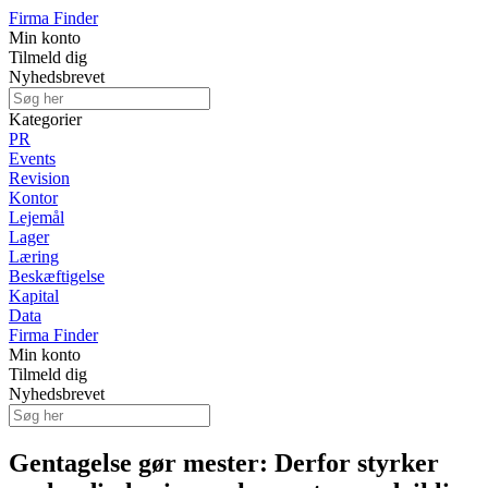
Firma Finder
Min konto
Tilmeld dig
Nyhedsbrevet
Kategorier
PR
Events
Revision
Kontor
Lejemål
Lager
Læring
Beskæftigelse
Kapital
Data
Firma Finder
Min konto
Tilmeld dig
Nyhedsbrevet
Gentagelse gør mester: Derfor styrker