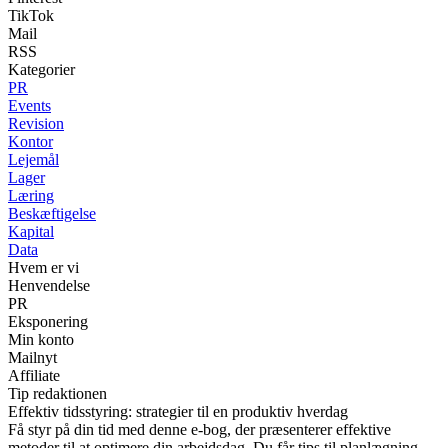
TikTok
Mail
RSS
Kategorier
PR
Events
Revision
Kontor
Lejemål
Lager
Læring
Beskæftigelse
Kapital
Data
Hvem er vi
Henvendelse
PR
Eksponering
Min konto
Mailnyt
Affiliate
Tip redaktionen
Effektiv tidsstyring: strategier til en produktiv hverdag
Få styr på din tid med denne e-bog, der præsenterer effektive
metoder til at optimere din arbejdsdag. Du får tips til planlægning,