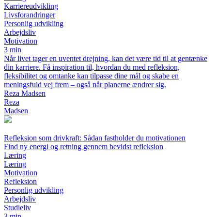
Karriereudvikling
Livsforandringer
Personlig udvikling
Arbejdsliv
Motivation
3 min
Når livet tager en uventet drejning, kan det være tid til at gentænke
din karriere. Få inspiration til, hvordan du med refleksion,
fleksibilitet og omtanke kan tilpasse dine mål og skabe en
meningsfuld vej frem – også når planerne ændrer sig.
Reza Madsen
Reza
Madsen
Refleksion som drivkraft: Sådan fastholder du motivationen
Find ny energi og retning gennem bevidst refleksion
Læring
Læring
Motivation
Refleksion
Personlig udvikling
Arbejdsliv
Studieliv
3 min