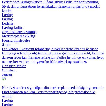
Ledere som læringsskabere: Sådan styrkes kulturen for udvikling
Styrk din organisations læringskultur gennem nysgerrig og modig
ledelse
Læring
Læring
Ledelse
Læringskultur
Organisationsudvikling
Medarbejderudvikling
Forandringsledelse
6 min
I en verden i konstant forandring bliver lederens evne til at skabe
læring og udvikling afgørende. Artiklen giver inspiration til, hvordan
du som leder kan fremme refleksion, fælles læring og en kultur, hvor
mennesker vokser – til gavn for både trivsel og resultater.
Christian Jensen
Christian
Jensen
Når livet ændrer sig – tilpas din karriereplan med indsigt og omtanke
Find balancen mellem livets forandringer og din professionelle
retning
Læring
Læring