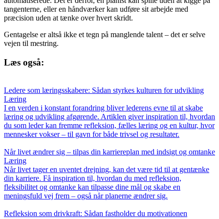
automatiserede. Det er derfor, en pianist kan spille uden at kigge på
tangenterne, eller en håndværker kan udføre sit arbejde med
præcision uden at tænke over hvert skridt.
Gentagelse er altså ikke et tegn på manglende talent – det er selve
vejen til mestring.
Læs også:
Ledere som læringsskabere: Sådan styrkes kulturen for udvikling
Læring
I en verden i konstant forandring bliver lederens evne til at skabe
læring og udvikling afgørende. Artiklen giver inspiration til, hvordan
du som leder kan fremme refleksion, fælles læring og en kultur, hvor
mennesker vokser – til gavn for både trivsel og resultater.
Når livet ændrer sig – tilpas din karriereplan med indsigt og omtanke
Læring
Når livet tager en uventet drejning, kan det være tid til at gentænke
din karriere. Få inspiration til, hvordan du med refleksion,
fleksibilitet og omtanke kan tilpasse dine mål og skabe en
meningsfuld vej frem – også når planerne ændrer sig.
Refleksion som drivkraft: Sådan fastholder du motivationen