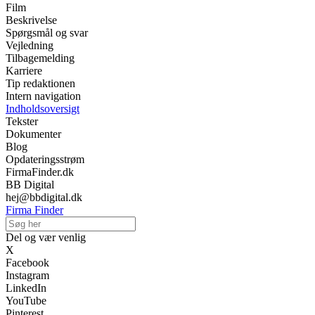
Film
Beskrivelse
Spørgsmål og svar
Vejledning
Tilbagemelding
Karriere
Tip redaktionen
Intern navigation
Indholdsoversigt
Tekster
Dokumenter
Blog
Opdateringsstrøm
FirmaFinder.dk
BB Digital
hej@bbdigital.dk
Firma Finder
Del og vær venlig
X
Facebook
Instagram
LinkedIn
YouTube
Pinterest