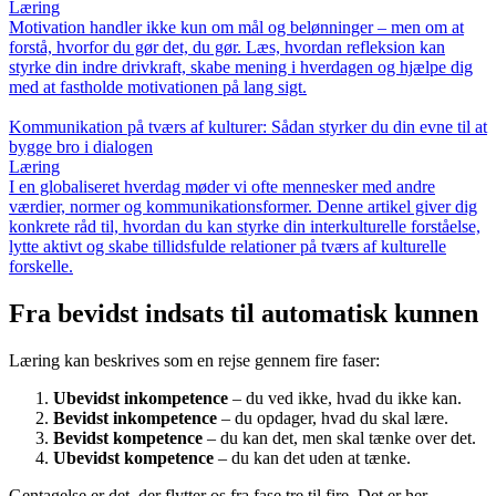
Læring
Motivation handler ikke kun om mål og belønninger – men om at
forstå, hvorfor du gør det, du gør. Læs, hvordan refleksion kan
styrke din indre drivkraft, skabe mening i hverdagen og hjælpe dig
med at fastholde motivationen på lang sigt.
Kommunikation på tværs af kulturer: Sådan styrker du din evne til at
bygge bro i dialogen
Læring
I en globaliseret hverdag møder vi ofte mennesker med andre
værdier, normer og kommunikationsformer. Denne artikel giver dig
konkrete råd til, hvordan du kan styrke din interkulturelle forståelse,
lytte aktivt og skabe tillidsfulde relationer på tværs af kulturelle
forskelle.
Fra bevidst indsats til automatisk kunnen
Læring kan beskrives som en rejse gennem fire faser:
Ubevidst inkompetence
– du ved ikke, hvad du ikke kan.
Bevidst inkompetence
– du opdager, hvad du skal lære.
Bevidst kompetence
– du kan det, men skal tænke over det.
Ubevidst kompetence
– du kan det uden at tænke.
Gentagelse er det, der flytter os fra fase tre til fire. Det er her,