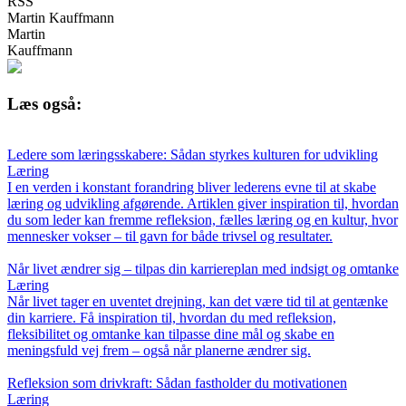
RSS
Martin Kauffmann
Martin
Kauffmann
Læs også:
Ledere som læringsskabere: Sådan styrkes kulturen for udvikling
Læring
I en verden i konstant forandring bliver lederens evne til at skabe
læring og udvikling afgørende. Artiklen giver inspiration til, hvordan
du som leder kan fremme refleksion, fælles læring og en kultur, hvor
mennesker vokser – til gavn for både trivsel og resultater.
Når livet ændrer sig – tilpas din karriereplan med indsigt og omtanke
Læring
Når livet tager en uventet drejning, kan det være tid til at gentænke
din karriere. Få inspiration til, hvordan du med refleksion,
fleksibilitet og omtanke kan tilpasse dine mål og skabe en
meningsfuld vej frem – også når planerne ændrer sig.
Refleksion som drivkraft: Sådan fastholder du motivationen
Læring