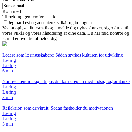
Kom med
Tilmelding gennemført – tak
Jeg har læst og accepterer vilkår og betingelser.
Ved at oplyse din e-mail og tilmelde dig nyhedsbrevet, siger du ja til
vores vilkår og vores håndtering af dine data. Du har fuld kontrol og
kan til enhver tid afmelde dig.
Ledere som læringsskabere: Sådan styrkes kulturen for udvikling
Læring
Læring
6 min
Når livet ændrer sig – tilpas din karriereplan med indsigt og omtanke
Læring
Læring
3 min
Refleksion som drivkraft: Sådan fastholder du motivationen
Læring
Læring
3 min