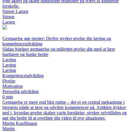
lytte aktivt og skabe tillidsfulde relationer på tværs af kulturelle
forskelle.
Simon Larsen
Simon
Larsen
Gentagelse gør mester: Derfor styrker øvelse din læring og
kompetenceudvikling
Sådan hjælper gentagelse og målrettet øvelse dig med at lære
hurtigere og huske bedre
Læring
Læring
Læring
Kompetenceudvikling
Øvelse
Motivation
Personlig udvikling
6 min
Gentagelse er mere end blot rutine – det er en central mekanisme i
hjernens måde at lære og udvikle kompetencer på. Artiklen dykker
ned i, hvordan øvelse skaber varig forståelse, styrker selvtilliden og
gør dig bedre til at overføre din viden til nye situationer.
Martin Kauffmann
Martin