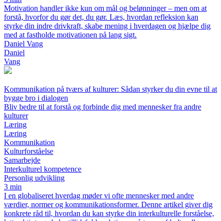
Motivation handler ikke kun om mål og belønninger – men om at
forstå, hvorfor du gør det, du gør. Læs, hvordan refleksion kan
styrke din indre drivkraft, skabe mening i hverdagen og hjælpe dig
med at fastholde motivationen på lang sigt.
Daniel Vang
Daniel
Vang
Kommunikation på tværs af kulturer: Sådan styrker du din evne til at
bygge bro i dialogen
Bliv bedre til at forstå og forbinde dig med mennesker fra andre
kulturer
Læring
Læring
Kommunikation
Kulturforståelse
Samarbejde
Interkulturel kompetence
Personlig udvikling
3 min
I en globaliseret hverdag møder vi ofte mennesker med andre
værdier, normer og kommunikationsformer. Denne artikel giver dig
konkrete råd til, hvordan du kan styrke din interkulturelle forståelse,