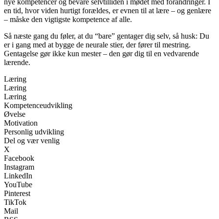
nye kompetencer og bevare selvtilliden i mødet med forandringer. I
en tid, hvor viden hurtigt forældes, er evnen til at lære – og genlære
– måske den vigtigste kompetence af alle.
Så næste gang du føler, at du “bare” gentager dig selv, så husk: Du
er i gang med at bygge de neurale stier, der fører til mestring.
Gentagelse gør ikke kun mester – den gør dig til en vedvarende
lærende.
Læring
Læring
Læring
Kompetenceudvikling
Øvelse
Motivation
Personlig udvikling
Del og vær venlig
X
Facebook
Instagram
LinkedIn
YouTube
Pinterest
TikTok
Mail