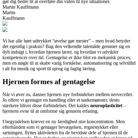
gør dig bedre til at overføre din viden til nye situationer.
Martin Kauffmann
Martin
Kauffmann
Vi har alle hørt udtrykket “øvelse gør mester” – men hvad betyder
det egentlig i praksis? Bag den velkendte talemåde gemmer sig en
dyb indsigt i, hvordan hjernen lærer, og hvordan vi udvikler
kompetencer over tid. Gentagelse er ikke blot en mekanisk proces,
men en nøgle til at skabe varig forståelse, automatisering og selvtillid
i alt fra musik og sport til sprog og faglig læring.
Hjernen formes af gentagelse
Når vi øver os, danner hjernen nye forbindelser mellem nerveceller.
Jo oftere vi gentager en handling eller et tanke­mønster, desto
stærkere bliver disse forbindelser. Det kaldes
neuroplasticitet
–
hjernens evne til at omforme sig gennem erfaring.
I begyndelsen kræver en ny færdighed stor koncentration. Men
efterhånden som vi gentager bevægelsen, regnestykket eller
sætningen, flyttes aktiviteten fra de bevidste dele af hjernen til de