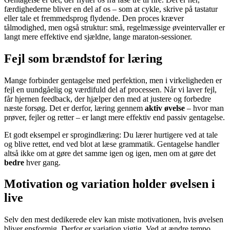
færdighederne bliver en del af os – som at cykle, skrive på tastatur
eller tale et fremmedsprog flydende. Den proces kræver
tålmodighed, men også struktur: små, regelmæssige øveintervaller er
langt mere effektive end sjældne, lange maraton-sessioner.
Fejl som brændstof for læring
Mange forbinder gentagelse med perfektion, men i virkeligheden er
fejl en uundgåelig og værdifuld del af processen. Når vi laver fejl,
får hjernen feedback, der hjælper den med at justere og forbedre
næste forsøg. Det er derfor, læring gennem
aktiv øvelse
– hvor man
prøver, fejler og retter – er langt mere effektiv end passiv gentagelse.
Et godt eksempel er sprogindlæring: Du lærer hurtigere ved at tale
og blive rettet, end ved blot at læse grammatik. Gentagelse handler
altså ikke om at gøre det samme igen og igen, men om at gøre det
bedre
hver gang.
Motivation og variation holder øvelsen i
live
Selv den mest dedikerede elev kan miste motivationen, hvis øvelsen
bliver ensformig. Derfor er variation vigtig. Ved at ændre tempo,