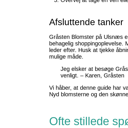
Overvej at tage en ven el
Afsluttende tanker
Gråsten Blomster på Ulsnæs er 
behagelig shoppingoplevelse. M
leder efter. Husk at tjekke åb
mulige måde.
Jeg elsker at besøge Gråst
venligt. – Karen, Gråsten
Vi håber, at denne guide har v
Nyd blomsterne og den skønne
Ofte stillede s