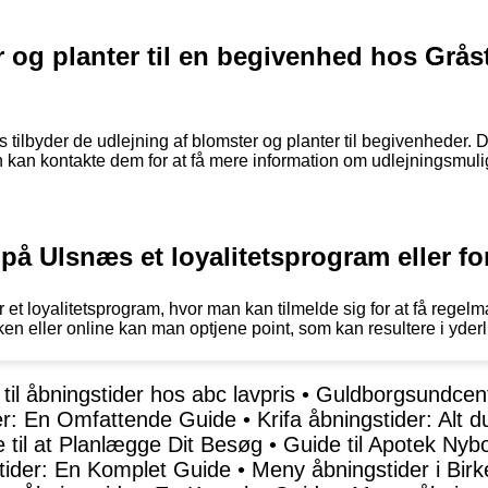
 og planter til en begivenhed hos Grås
ilbyder de udlejning af blomster og planter til begivenheder. De
n kan kontakte dem for at få mere information om udlejningsmuli
på Ulsnæs et loyalitetsprogram eller fo
et loyalitetsprogram, hvor man kan tilmelde sig for at få regelm
ken eller online kan man optjene point, som kan resultere i yderl
til åbningstider hos abc lavpris
•
Guldborgsundcent
er: En Omfattende Guide
•
Krifa åbningstider: Alt 
 til at Planlægge Dit Besøg
•
Guide til Apotek Nyb
tider: En Komplet Guide
•
Meny åbningstider i Birk