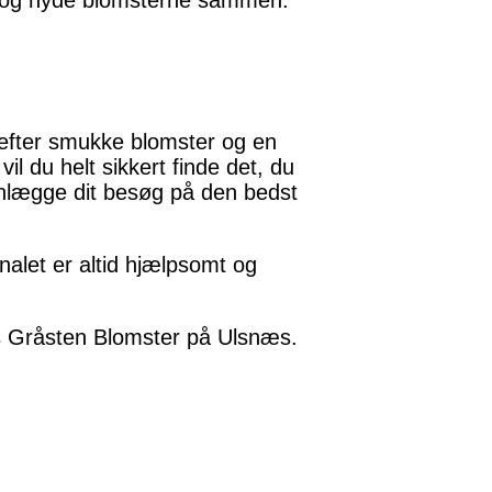
en og nyde blomsterne sammen.
 efter smukke blomster og en
 du helt sikkert finde det, du
lanlægge dit besøg på den bedst
alet er altid hjælpsomt og
hos Gråsten Blomster på Ulsnæs.