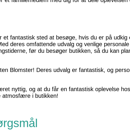
ler et familiemedlem med dig for at dele oplevels
et fantastisk sted at besøge, hvis du er på udkig
ed deres omfattende udvalg og venlige personale vil
ningstiderne, før du besøger butikken, så du kan p
en Blomster! Deres udvalg er fantastisk, og person
æret nyttig, og at du får en fantastisk oplevelse 
 atmosfære i butikken!
pørgsmål