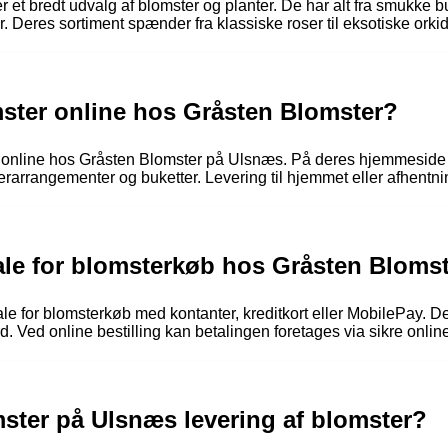
et bredt udvalg af blomster og planter. De har alt fra smukke buk
 Deres sortiment spænder fra klassiske roser til eksotiske ork
mster online hos Gråsten Blomster?
ster online hos Gråsten Blomster på Ulsnæs. På deres hjemmesi
erarrangementer og buketter. Levering til hjemmet eller afhentni
le for blomsterkøb hos Gråsten Bloms
e for blomsterkøb med kontanter, kreditkort eller MobilePay. 
. Ved online bestilling kan betalingen foretages via sikre onlin
ster på Ulsnæs levering af blomster?