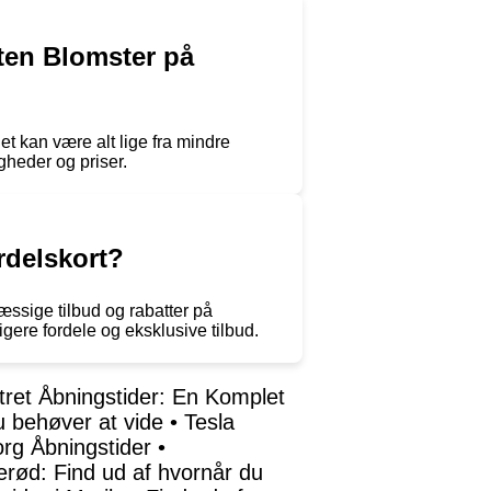
ten Blomster på
t kan være alt lige fra mindre
gheder og priser.
rdelskort?
æssige tilbud og rabatter på
igere fordele og eksklusive tilbud.
ret Åbningstider: En Komplet
du behøver at vide
•
Tesla
org Åbningstider
•
erød: Find ud af hvornår du