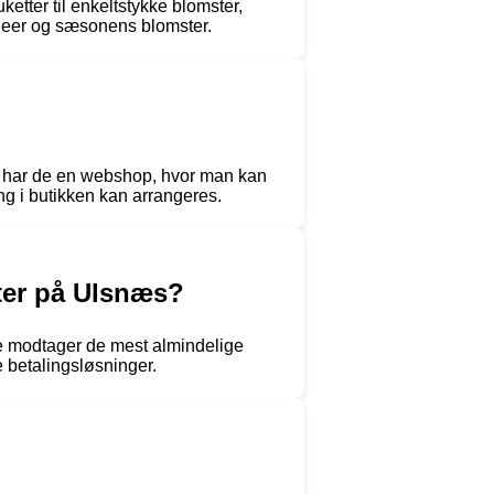
etter til enkeltstykke blomster,
ideer og sæsonens blomster.
de har de en webshop, hvor man kan
ng i butikken kan arrangeres.
ter på Ulsnæs?
De modtager de mest almindelige
e betalingsløsninger.