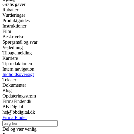
Gratis gaver
Rabatter
Vurderinger
Produktguides
Instruktioner
Film
Beskrivelse
Spørgsmål og svar
Vejledning
Tilbagemelding
Karriere
Tip redaktionen
Intern navigation
Indholdsoversigt
Tekster
Dokumenter
Blog
Opdateringsstrøm
FirmaFinder.dk
BB Digital
hej@bbdigital.dk
Firma Finder
Del og vær venlig