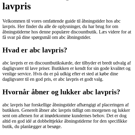
lavpris
Velkommen til vores omfattende guide til åbningstider hos abc
lavpris. Her finder du alle de oplysninger, du har brug for om
åbningstiderne hos denne populære discountbutik. Læs videre for at
få svar på dine spørgsmål om abc åbningstider.
Hvad er abc lavpris?
abc lavpris er en discountbutikskæde, der tilbyder et bredt udvalg af
dagligvarer til lave priser. Butikken er kendt for sin gode kvalitet og
venlige service. Hvis du er på udkig efter et sted at købe dine
dagligvarer til en god pris, er abc lavpris et godt valg.
Hvornår åbner og lukker abc lavpris?
abc lavpris har forskellige åbningstider afhængigt af placeringen af
butikken. Generelt åbner abc lavpris tidligt om morgenen og lukker
sent om aftenen for at imødekomme kundernes behov. Det er dog
altid en god idé at dobbelttjekke åbningstiderne for den specifikke
butik, du planlægger at besøge.