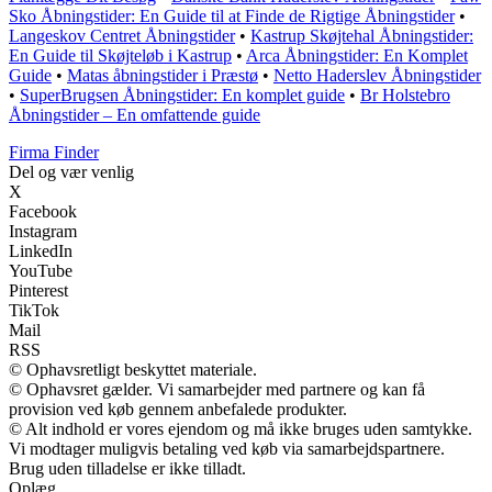
Sko Åbningstider: En Guide til at Finde de Rigtige Åbningstider
•
Langeskov Centret Åbningstider
•
Kastrup Skøjtehal Åbningstider:
En Guide til Skøjteløb i Kastrup
•
Arca Åbningstider: En Komplet
Guide
•
Matas åbningstider i Præstø
•
Netto Haderslev Åbningstider
•
SuperBrugsen Åbningstider: En komplet guide
•
Br Holstebro
Åbningstider – En omfattende guide
Firma Finder
Del og vær venlig
X
Facebook
Instagram
LinkedIn
YouTube
Pinterest
TikTok
Mail
RSS
© Ophavsretligt beskyttet materiale.
© Ophavsret gælder. Vi samarbejder med partnere og kan få
provision ved køb gennem anbefalede produkter.
© Alt indhold er vores ejendom og må ikke bruges uden samtykke.
Vi modtager muligvis betaling ved køb via samarbejdspartnere.
Brug uden tilladelse er ikke tilladt.
Oplæg