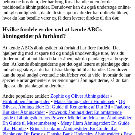
behovene hos dem, der har brug for at handle uden for de
traditionelle åbningstider. Derudover kan du også undersøge online-
indkøbsmuligheder, da de fleste supermarkeder har onlinebutikker,
hvor du kan bestille varer og få dem leveret direkte til din dør.
Hvilke fordele er der ved at kende ABCs
åbningstider på forhånd?
At kende ABCs åbningstider på forhånd har flere fordele. Det
hjælper dig med at spare tid og undgå unødvendige ture, hvis du
finder ud af, at butikken ikke er åben, når du planlægger at besøge
den. At kende åbningstiderne gør det også lettere at planlægge dine
indkøb og sikre, at du har tilstrækkelig tid til at handle. Derudover
kan du også undgå eventuelle skuffelser ved at vide, hvornår de har
specielle arrangementer eller ændringer i åbningstiderne, så du kan
tilpasse din planlægning derefter.
Andre populære artikler:
Zophie og Oliver Åbningstider
•
Hifiklubben åbningstider
•
Matas åbningstider i Humlebæk
•
Q8
Bilvask Åbningstider: En Guide til Rengøring af Din Bil
•
Faaborg
Butikker Åbningstider
•
Power.dk åbningstider: En omfattende
guide til åbningstider hos Power
•
Middelfart Museum Åbningstider:
En Guide til Museumsbesøg
•
Meny Illum Åbningstider: En Guide
til at Handle
•
Brinck Isenkram Åbningstider: En Guide til at
Planlægge Dit Besøg
•
Danske Bank Haderslev Åbningstider
•
Paw