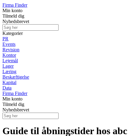
Firma Finder
Min konto
Tilmeld dig
Nyhedsbrevet
Kategorier
PR
Events
Revision
Kontor
Lejemål
Lager
Læring
Beskæftigelse
Kapital
Data
Firma Finder
Min konto
Tilmeld dig
Nyhedsbrevet
Guide til åbningstider hos abc