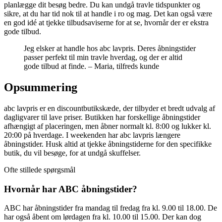
planlægge dit besøg bedre. Du kan undgå travle tidspunkter og
sikre, at du har tid nok til at handle i ro og mag. Det kan også være
en god idé at tjekke tilbudsaviserne for at se, hvornår der er ekstra
gode tilbud.
Jeg elsker at handle hos abc lavpris. Deres åbningstider
passer perfekt til min travle hverdag, og der er altid
gode tilbud at finde. – Maria, tilfreds kunde
Opsummering
abc lavpris er en discountbutikskæde, der tilbyder et bredt udvalg af
dagligvarer til lave priser. Butikken har forskellige åbningstider
afhængigt af placeringen, men åbner normalt kl. 8:00 og lukker kl.
20:00 på hverdage. I weekenden har abc lavpris længere
åbningstider. Husk altid at tjekke åbningstiderne for den specifikke
butik, du vil besøge, for at undgå skuffelser.
Ofte stillede spørgsmål
Hvornår har ABC åbningstider?
ABC har åbningstider fra mandag til fredag ​​fra kl. 9.00 til 18.00. De
har også åbent om lørdagen fra kl. 10.00 til 15.00. Der kan dog