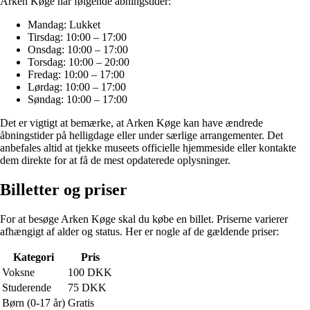
Arken Køge har følgende åbningstider:
Mandag: Lukket
Tirsdag: 10:00 – 17:00
Onsdag: 10:00 – 17:00
Torsdag: 10:00 – 20:00
Fredag: 10:00 – 17:00
Lørdag: 10:00 – 17:00
Søndag: 10:00 – 17:00
Det er vigtigt at bemærke, at Arken Køge kan have ændrede
åbningstider på helligdage eller under særlige arrangementer. Det
anbefales altid at tjekke museets officielle hjemmeside eller kontakte
dem direkte for at få de mest opdaterede oplysninger.
Billetter og priser
For at besøge Arken Køge skal du købe en billet. Priserne varierer
afhængigt af alder og status. Her er nogle af de gældende priser:
Kategori
Pris
Voksne
100 DKK
Studerende
75 DKK
Børn (0-17 år)
Gratis