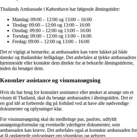
Thailands Ambassade i København har følgende åbningstider:
Mandag: 09:00 – 12:00 og 13:00 – 16:00
Tirsdag: 09:00 – 12:00 og 13:00 – 16:00
Onsdag: 09:00 – 12:00 og 13:00 – 16:00
Torsdag: 09:00 – 12:00 og 13:00 – 16:00
Fredag: 09:00 – 12:00 og 13:00 – 16:00
Det er vigtigt at bemærke, at ambassaden kan være lukket på både
danske og thailandske helligdage. Det anbefales at tjekke ambassadens
hjemmeside eller kontakte dem direkte for at bekræfte åbningstiderne,
inden du besøger dem.
Konsulær assistance og visumansøgning
Hvis du har brug for konsulær assistance eller ønsker at ansøge om et
visum til Thailand, skal du besøge ambassaden i åbningstiden. Det er
en god idé at forberede dig på forhånd ved at have alle nødvendige
dokumenter og oplysninger klar.
For visumansøgning skal du medbringe pas, pasfoto, udfyldt
ansøgningsformular og eventuelle yderligere dokumenter, som
ambassaden kan kræve. Det anbefales også at kontakte ambassaden for
at få opdaterede oplysninger om visumkrav og gebyrer.