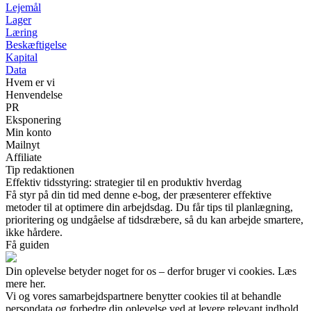
Lejemål
Lager
Læring
Beskæftigelse
Kapital
Data
Hvem er vi
Henvendelse
PR
Eksponering
Min konto
Mailnyt
Affiliate
Tip redaktionen
Effektiv tidsstyring: strategier til en produktiv hverdag
Få styr på din tid med denne e-bog, der præsenterer effektive
metoder til at optimere din arbejdsdag. Du får tips til planlægning,
prioritering og undgåelse af tidsdræbere, så du kan arbejde smartere,
ikke hårdere.
Få guiden
Din oplevelse betyder noget for os – derfor bruger vi cookies. Læs
mere her.
Vi og vores samarbejdspartnere benytter cookies til at behandle
persondata og forbedre din oplevelse ved at levere relevant indhold