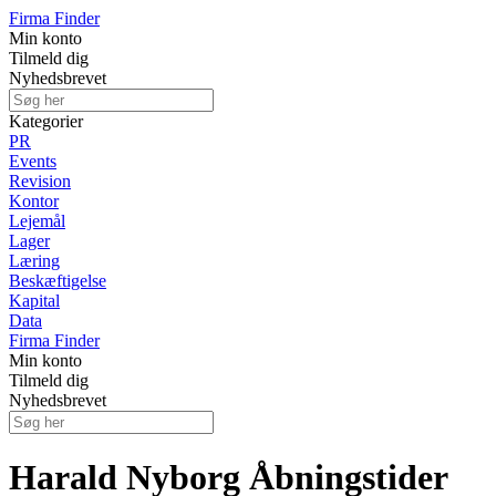
Firma Finder
Min konto
Tilmeld dig
Nyhedsbrevet
Kategorier
PR
Events
Revision
Kontor
Lejemål
Lager
Læring
Beskæftigelse
Kapital
Data
Firma Finder
Min konto
Tilmeld dig
Nyhedsbrevet
Harald Nyborg Åbningstider