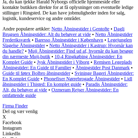
Ja, du kan tjekke Harald Nyborgs officielle hjemmeside eller
kontakte butikken direkte for at få oplysninger om eventuelle ledige
stillinger i Ringsted. De kan have jobmuligheder inden for salg,
logistik, kundeservice og andre områder.
Andre populære artikler:
Netto Åbningstider i Gentofte
•
Dagli
Brugsen Åbningstider: Alt du behøver at vide
•
Netto Åbningstider
Frederiksværk
•
Baresso Åbningstider i København
•
Legejunglen
Slagelse Åbningstider
•
Netto Åbningstider i Kastrup: Hvornår kan
du handle?
•
Muji Åbningstider: Find ud af, hvornår du kan besøge
din nærmeste Muji-butik
•
10-4 Ringkøbing Åbningstider: En
Komplet Guide
•
Jysk Åbningstider i Viborg
•
Remisen Legeplads
Åbningstider: En Guide til Familier
•
Åbningstider Post Danmark
•
Guide til føtex Bolbro åbningstider
•
Svininge Bageri Åbningstider:
En Komplet Guide
•
Phonefixer Nørrebrogade Åbningstider
•
Lidl
åbningstider i Thisted: En komplet guide
•
Paradis Åbningstider:
Alt, du behøver at vide
•
Ozmeram Rejser Åbningstider: En
omfattende guide
Firma Finder
Del og vær venlig
X
Facebook
Instagram
LinkedIn