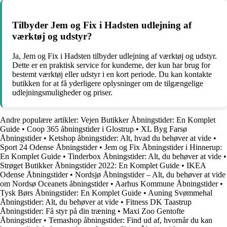
Tilbyder Jem og Fix i Hadsten udlejning af
værktøj og udstyr?
Ja, Jem og Fix i Hadsten tilbyder udlejning af værktøj og udstyr.
Dette er en praktisk service for kunderne, der kun har brug for
bestemt værktøj eller udstyr i en kort periode. Du kan kontakte
butikken for at få yderligere oplysninger om de tilgængelige
udlejningsmuligheder og priser.
Andre populære artikler:
Vejen Butikker Åbningstider: En Komplet
Guide
•
Coop 365 åbningstider i Glostrup
•
XL Byg Farsø
Åbningstider
•
Ketshop åbningstider: Alt, hvad du behøver at vide
•
Sport 24 Odense Åbningstider
•
Jem og Fix Åbningstider i Hinnerup:
En Komplet Guide
•
Tinderbox Åbningstider: Alt, du behøver at vide
•
Strøget Butikker Åbningstider 2022: En Komplet Guide
•
IKEA
Odense Åbningstider
•
Nordsjø Åbningstider – Alt, du behøver at vide
om Nordsø Oceanets åbningstider
•
Aarhus Kommune Åbningstider
•
Tysk Børs Åbningstider: En Komplet Guide
•
Auning Svømmehal
Åbningstider: Alt, du behøver at vide
•
Fitness DK Taastrup
Åbningstider: Få styr på din træning
•
Maxi Zoo Gentofte
Åbningstider
•
Temashop åbningstider: Find ud af, hvornår du kan