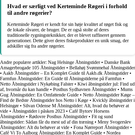
Hvad er særligt ved Kerteminde Røgeri i forhold
til andre røgerier?
Kerteminde Røgeri er kendt for sin høje kvalitet af røget fisk og
de lokale råvarer, de bruger. De er også stolte af deres
traditionelle rygningsteknikker, der er blevet raffineret gennem
generationer. Dette giver deres fiskeprodukter en unik smag, der
adskiller sig fra andre røgerier.
Andre populære artikler:
Nag Helsinge Åbningstider
•
Danske Bank
Amagerbrogade 105 Åbningstider
•
Bellahøj Svømmehal Åbningstider
•
Aakb Åbningstider – En Komplet Guide til Aakb.dk Åbningstider
•
Farmfun Åbningstider: En Guide til Åbningstiderne på Farmfun
•
Netto Åbningstider i Nykøbing Falster
•
Kiwi åbningstider jul: Find ud
af, hvornår du kan handle
•
Posthus Sydhavnen Åbningstider
•
Mums
Gug Åbningstider: En Omfattende Guide
•
Netto Åbningstider Køge –
Find de Bedste Åbningstider hos Netto i Køge
•
Kvickly åbningstider i
Helsingør
•
Silvan Odense M Åbningstider: Alt, hvad du behøver at
vide
•
Åbningstider i påsken 2023
•
Café Bytorv Horsens
Åbningstider
•
Rødovre Posthus Åbningstider
•
Fit og sund
åbningstider: Sådan får du mest ud af din træning
•
Meny Svogerslev
Åbningstider: Alt du behøver at vide
•
Fona Nørreport Åbningstider
•
Café Vi To Aalborg Åbningstider: En Komplet Guide
•
Nordea