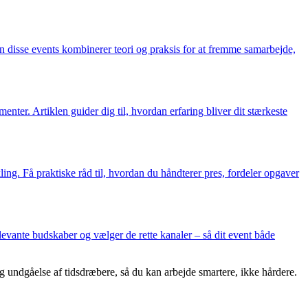
n disse events kombinerer teori og praksis for at fremme samarbejde,
ter. Artiklen guider dig til, hvordan erfaring bliver dit stærkeste
ing. Få praktiske råd til, hvordan du håndterer pres, fordeler opgaver
levante budskaber og vælger de rette kanaler – så dit event både
 og undgåelse af tidsdræbere, så du kan arbejde smartere, ikke hårdere.