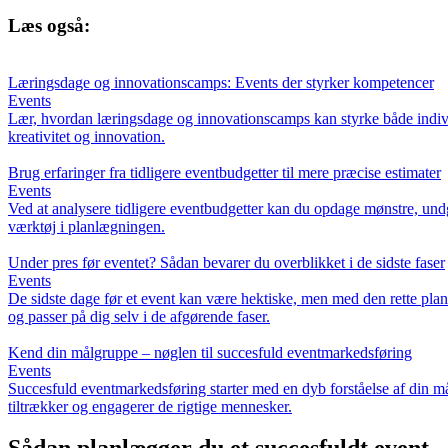
Læs også:
Læringsdage og innovationscamps: Events der styrker kompetencer
Events
Lær, hvordan læringsdage og innovationscamps kan styrke både individ
kreativitet og innovation.
Brug erfaringer fra tidligere eventbudgetter til mere præcise estimater
Events
Ved at analysere tidligere eventbudgetter kan du opdage mønstre, undgå
værktøj i planlægningen.
Under pres før eventet? Sådan bevarer du overblikket i de sidste faser
Events
De sidste dage før et event kan være hektiske, men med den rette plan
og passer på dig selv i de afgørende faser.
Kend din målgruppe – nøglen til succesfuld eventmarkedsføring
Events
Succesfuld eventmarkedsføring starter med en dyb forståelse af din mål
tiltrækker og engagerer de rigtige mennesker.