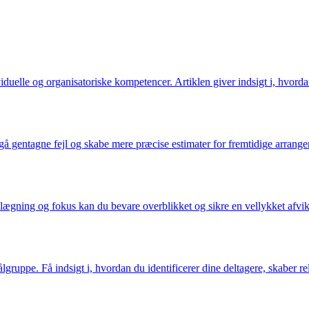
uelle og organisatoriske kompetencer. Artiklen giver indsigt i, hvorda
 gentagne fejl og skabe mere præcise estimater for fremtidige arrangemen
lægning og fokus kan du bevare overblikket og sikre en vellykket afvikl
gruppe. Få indsigt i, hvordan du identificerer dine deltagere, skaber re