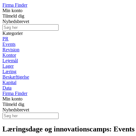
Firma Finder
Min konto
Tilmeld dig
Nyhedsbrevet
Kategorier
PR
Events
Revision
Kontor
Lejemål
Lager
Læring
Beskæftigelse
Kapital
Data
Firma Finder
Min konto
Tilmeld dig
Nyhedsbrevet
Læringsdage og innovationscamps: Events