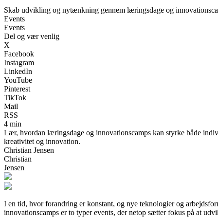
Skab udvikling og nytænkning gennem læringsdage og innovationsc
Events
Events
Del og vær venlig
X
Facebook
Instagram
LinkedIn
YouTube
Pinterest
TikTok
Mail
RSS
4 min
Lær, hvordan læringsdage og innovationscamps kan styrke både individ
kreativitet og innovation.
Christian Jensen
Christian
Jensen
I en tid, hvor forandring er konstant, og nye teknologier og arbejdsf
innovationscamps er to typer events, der netop sætter fokus på at ud