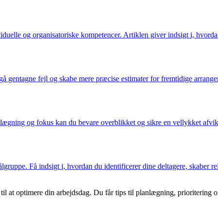
uelle og organisatoriske kompetencer. Artiklen giver indsigt i, hvorda
 gentagne fejl og skabe mere præcise estimater for fremtidige arrangemen
lægning og fokus kan du bevare overblikket og sikre en vellykket afvikl
gruppe. Få indsigt i, hvordan du identificerer dine deltagere, skaber re
il at optimere din arbejdsdag. Du får tips til planlægning, prioritering