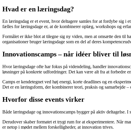
Hvad er en læringsdag?
En læringsdag er et event, hvor deltagere samles for at fordybe sig i e
fælles for læringsdage er, at de kombinerer oplæg, workshops og erfa
Formålet er ikke blot at tilegne sig ny viden, men at omsætte den til
organisationer bruger læringsdage som en del af deres kompetenceudvi
Innovationscamps – når idéer bliver til løs
Hvor læringsdage ofte har fokus på videndeling, handler innovationsca
løsninger på konkrete udfordringer. Det kan være alt fra at forbedre en 
Camps er kendetegnet ved høj energi, korte deadlines og en eksperimen
Det er en læringsform, der kombinerer teori, praksis og samarbejde – og
Hvorfor disse events virker
Både læringsdage og innovationscamps bygger på aktiv deltagelse. I st
Derudover skaber formatet et trygt rum for at eksperimentere. Når man 
er netop i mødet mellem forskelligheder, at innovation trives.