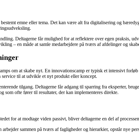
t bestemt emne eller tema. Det kan være alt fra digitalisering og bæredyg
ringsudveksling.
 handling. Deltagerne får mulighed for at reflektere over egen praksis,
kling – en måde at samle medarbejdere på tværs af afdelinger og skabe
ninger
mps om at skabe nyt. En innovationscamp er typisk et intensivt forløb o
service til at udvikle et nyt produkt eller koncept.
terende tilgang. Deltagerne får adgang til sparring fra eksperter, brug
 som ofte fører til resultater, der kan implementeres direkte.
edet for at modtage viden passivt, bliver deltagerne en del af processe
arbejder sammen på tværs af fagligheder og hierarkier, opstår nye persp