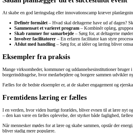
Sådan planlægger du et succesfuldt event
At skabe en god læringsdag eller innovationscamp kræver planlægning
Definér formålet
– Hvad skal deltagerne have ud af dagen? Skal
Sammensæt et varieret program
– Kombinér oplæg, gruppearb
Skab rammer for samarbejde
– Sørg for, at deltagerne møder
Involver facilitatorer
– En erfaren facilitator kan styre processen
Afslut med handling
– Sørg for, at idéer og læring bliver omsa
Eksempler fra praksis
Mange virksomheder, kommuner og uddannelsesinstitutioner bruger i 
borgerinddragelse, hvor medarbejdere og borgere sammen udvikler nye
Fælles for de bedste eksempler er, at de skaber engagement og ejerskab.
Fremtidens læring er fælles
I en verden, hvor viden hurtigt forældes, bliver evnen til at lære nyt
– den kan være en fælles oplevelse, der styrker både faglighed, fælles
Når mennesker mødes for at lære og skabe sammen, opstår der energi, 
bliver stadig mere populære.