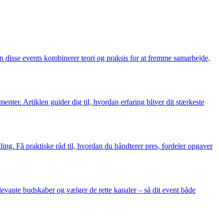
n disse events kombinerer teori og praksis for at fremme samarbejde,
ter. Artiklen guider dig til, hvordan erfaring bliver dit stærkeste
ing. Få praktiske råd til, hvordan du håndterer pres, fordeler opgaver
levante budskaber og vælger de rette kanaler – så dit event både