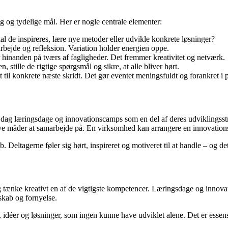
 og tydelige mål. Her er nogle centrale elementer:
 de inspireres, lære nye metoder eller udvikle konkrete løsninger?
ejde og refleksion. Variation holder energien oppe.
 hinanden på tværs af fagligheder. Det fremmer kreativitet og netværk.
, stille de rigtige spørgsmål og sikre, at alle bliver hørt.
t til konkrete næste skridt. Det gør eventet meningsfuldt og forankret i p
dag læringsdage og innovationscamps som en del af deres udviklingss
 måder at samarbejde på. En virksomhed kan arrangere en innovationsc
 Deltagerne føler sig hørt, inspireret og motiveret til at handle – og de
 og tænke kreativt en af de vigtigste kompetencer. Læringsdage og innov
skab og fornyelse.
idéer og løsninger, som ingen kunne have udviklet alene. Det er essen