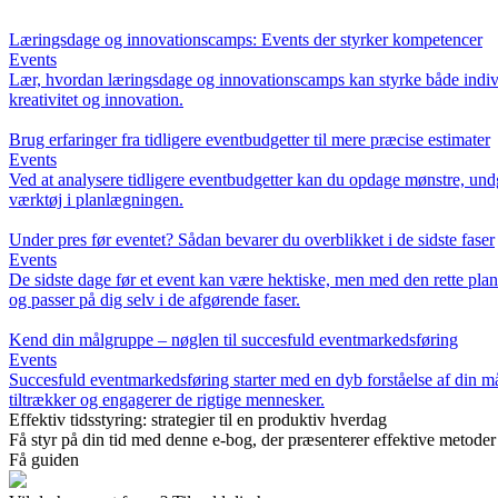
Læringsdage og innovationscamps: Events der styrker kompetencer
Events
Lær, hvordan læringsdage og innovationscamps kan styrke både individ
kreativitet og innovation.
Brug erfaringer fra tidligere eventbudgetter til mere præcise estimater
Events
Ved at analysere tidligere eventbudgetter kan du opdage mønstre, undgå
værktøj i planlægningen.
Under pres før eventet? Sådan bevarer du overblikket i de sidste faser
Events
De sidste dage før et event kan være hektiske, men med den rette plan
og passer på dig selv i de afgørende faser.
Kend din målgruppe – nøglen til succesfuld eventmarkedsføring
Events
Succesfuld eventmarkedsføring starter med en dyb forståelse af din mål
tiltrækker og engagerer de rigtige mennesker.
Effektiv tidsstyring: strategier til en produktiv hverdag
Få styr på din tid med denne e-bog, der præsenterer effektive metoder t
Få guiden