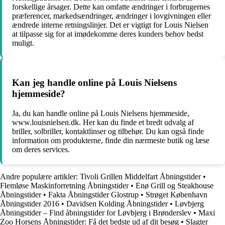
forskellige årsager. Dette kan omfatte ændringer i forbrugernes
præferencer, markedsændringer, ændringer i lovgivningen eller
ændrede interne retningslinjer. Det er vigtigt for Louis Nielsen
at tilpasse sig for at imødekomme deres kunders behov bedst
muligt.
Kan jeg handle online på Louis Nielsens
hjemmeside?
Ja, du kan handle online på Louis Nielsens hjemmeside,
www.louisnielsen.dk. Her kan du finde et bredt udvalg af
briller, solbriller, kontaktlinser og tilbehør. Du kan også finde
information om produkterne, finde din nærmeste butik og læse
om deres services.
Andre populære artikler:
Tivoli Grillen Middelfart Åbningstider
•
Flemløse Maskinforretning Åbningstider
•
Enø Grill og Steakhouse
Åbningstider
•
Fakta Åbningstider Glostrup
•
Strøget København
Åbningstider 2016
•
Davidsen Kolding Åbningstider
•
Løvbjerg
Åbningstider – Find åbningstider for Løvbjerg i Brønderslev
•
Maxi
Zoo Horsens Åbningstider: Få det bedste ud af dit besøg
•
Slagter