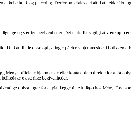
n enkelte butik og placering. Derfor anbefales det altid at tjekke åbnin
elligdage og særlige begivenheder. Det er derfor vigtigt at være opm
d. Du kan finde disse oplysninger på deres hjemmeside, i butikken elle
øg Menys officielle hjemmeside eller kontakt dem direkte for at få oply
 helligdage og særlige begivenheder.
e nødvendige oplysninger for at planlægge dine indkøb hos Meny. God sh