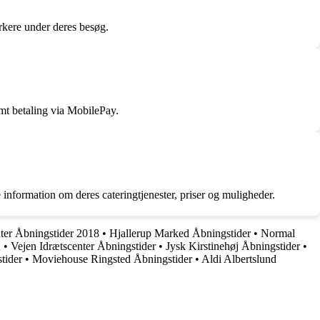
arkere under deres besøg.
mt betaling via MobilePay.
information om deres cateringtjenester, priser og muligheder.
ter Åbningstider 2018
•
Hjallerup Marked Åbningstider
•
Normal
d
•
Vejen Idrætscenter Åbningstider
•
Jysk Kirstinehøj Åbningstider
•
tider
•
Moviehouse Ringsted Åbningstider
•
Aldi Albertslund