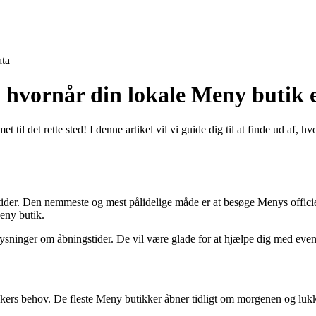
ta
 hvornår din lokale Meny butik 
il det rette sted! I denne artikel vil vi guide dig til at finde ud af, h
der. Den nemmeste og mest pålidelige måde er at besøge Menys officiel
eny butik.
plysninger om åbningstider. De vil være glade for at hjælpe dig med eve
skers behov. De fleste Meny butikker åbner tidligt om morgenen og lukk