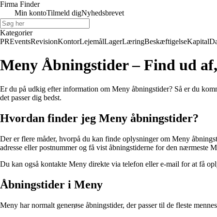
Firma Finder
Min konto
Tilmeld dig
Nyhedsbrevet
Kategorier
PR
Events
Revision
Kontor
Lejemål
Lager
Læring
Beskæftigelse
Kapital
Da
Meny Åbningstider – Find ud af,
Er du på udkig efter information om Meny åbningstider? Så er du kommet t
det passer dig bedst.
Hvordan finder jeg Meny åbningstider?
Der er flere måder, hvorpå du kan finde oplysninger om Meny åbningsti
adresse eller postnummer og få vist åbningstiderne for den nærmeste M
Du kan også kontakte Meny direkte via telefon eller e-mail for at få o
Åbningstider i Meny
Meny har normalt generøse åbningstider, der passer til de fleste menne