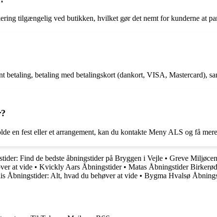
rkering tilgængelig ved butikken, hvilket gør det nemt for kunderne at p
t betaling, betaling med betalingskort (dankort, VISA, Mastercard), sa
r?
olde en fest eller et arrangement, kan du kontakte Meny ALS og få mere 
ider: Find de bedste åbningstider på Bryggen i Vejle
•
Greve Miljøcen
ver at vide
•
Kvickly Aars Åbningstider
•
Matas Åbningstider Birkerø
is Åbningstider: Alt, hvad du behøver at vide
•
Bygma Hvalsø Åbnings