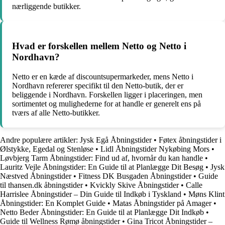
nærliggende butikker.
Hvad er forskellen mellem Netto og Netto i
Nordhavn?
Netto er en kæde af discountsupermarkeder, mens Netto i
Nordhavn refererer specifikt til den Netto-butik, der er
beliggende i Nordhavn. Forskellen ligger i placeringen, men
sortimentet og mulighederne for at handle er generelt ens på
tværs af alle Netto-butikker.
Andre populære artikler:
Jysk Egå Åbningstider
•
Føtex åbningstider i
Ølstykke, Egedal og Stenløse
•
Lidl Åbningstider Nykøbing Mors
•
Løvbjerg Tarm Åbningstider: Find ud af, hvornår du kan handle
•
Lauritz Vejle Åbningstider: En Guide til at Planlægge Dit Besøg
•
Jysk
Næstved Åbningstider
•
Fitness DK Busgaden Åbningstider
•
Guide
til thansen.dk åbningstider
•
Kvickly Skive Åbningstider
•
Calle
Harrislee Åbningstider – Din Guide til Indkøb i Tyskland
•
Møns Klint
Åbningstider: En Komplet Guide
•
Matas Åbningstider på Amager
•
Netto Beder Åbningstider: En Guide til at Planlægge Dit Indkøb
•
Guide til Wellness Rømø åbningstider
•
Gina Tricot Åbningstider –