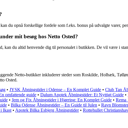
?
n du opnå forskellige fordele som f.eks. bonus på udvalgte varer, perso
 under mit besøg hos Netto Osted?
 kan du altid henvende dig til personalet i butikken. De vil være i sta
rliggende Netto-butikker inkluderer steder som Roskilde, Holbæk, Tøllø
tto Osted.
søg
•
JYSK Åbningstider i Odense – En Komplet Guide
•
Club Tan Åbn
En omfattende guide
•
Dalum Apotek Åbningstider: Et Nyttigt Guide
•
uide
•
Jem og Fix Åbningstider i Hjørring: En Komplet Guide
•
Rema 1
uide
•
Bilka Odense Åbningstider – En Guide til Julen
•
Ravn Blomster 
i Ikast
•
Apotek Bilka Esbjerg Åbningstider
•
Rottehullet Christiansha