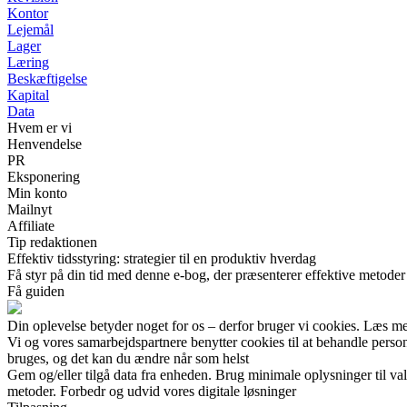
Kontor
Lejemål
Lager
Læring
Beskæftigelse
Kapital
Data
Hvem er vi
Henvendelse
PR
Eksponering
Min konto
Mailnyt
Affiliate
Tip redaktionen
Effektiv tidsstyring: strategier til en produktiv hverdag
Få styr på din tid med denne e-bog, der præsenterer effektive metoder t
Få guiden
Din oplevelse betyder noget for os – derfor bruger vi cookies. Læs me
Vi og vores samarbejdspartnere benytter cookies til at behandle pers
bruges, og det kan du ændre når som helst
Gem og/eller tilgå data fra enheden. Brug minimale oplysninger til val
metoder. Forbedr og udvid vores digitale løsninger