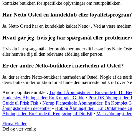
kontakte butikken for specifikke oplysninger om returpolitikken.
Har Netto Osted en kundeklub eller loyaltetsprogram
Ja, Netto Osted har en kundeklub kaldet Netto+. Ved at være medlem ka
Hvad gør jeg, hvis jeg har spørgsmål eller problemer
Hvis du har spørgsmål eller problemer under dit besøg hos Netto Osted,
eller henvise dig til den relevante afdeling eller person.
Er der andre Netto-butikker i nærheden af Osted?
Ja, der er andre Netto-butikker i nærheden af Osted. Nogle af de næ
deres butiksfinderfunktion for at finde den nærmeste butik ud over Ne
Andre populære artikler:
Trapholt Åbningstider – En Guide til Dit Be
Haderslev Åbningstider: En Komplet Guide
•
Post DK åbningstider: 
Guide til Frisk Fisk
•
Nørup Planteskole Åbningstider: En Komplet G
åbningstiderne i december
•
Hobbii Åbningstider – En Omfattende G
Åbningstider: En Guide til Rengøring af Din Bil
•
Matas åbningstider 
Firma Finder
Del og vær venlig