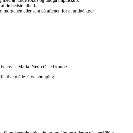
 dig med at holde fokus og undgå impulskøb.
af de bedste tilbud.
m morgenen eller sent på aftenen for at undgå køer.
.
:
ne behov. – Maria, Netto Østed kunde
 effektive måde. God shopping!
 at få opdaterede oplysninger om åbningstiderne på specifikke