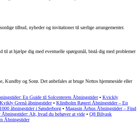
nlige tilbud, nyheder og invitationer til særlige arrangementer.
nd til at hjælpe dig med eventuelle spørgsmål, bistå dig med problemer
se, Kundby og Sorø. Det anbefales at bruge Nettos hjemmeside eller
ingstider: En Guide til Solcenterets Åbningstider
•
Kvickly
Kvikly Grenå åbningstider
•
Klintholm Røgeri Åbningstider – En
000 åbningstider i Sønderborg
•
Magasin Århus Åbningstider – Find
Åbningstider: Alt, hvad du behøver at vide
•
Q8 Bilvask
vn Åbningstider