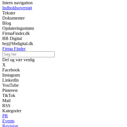
Intern navigation
Indholdsoversigt
Tekster
Dokumenter
Blog
Opdateringsstrøm
FirmaFinder.dk
BB Digital
hej@bbdigital.dk
Firma Finder
Del og vær venlig
X
Facebook
Instagram
LinkedIn
YouTube
Pinterest
TikTok
Mail
RSS
Kategorier
PR
Events
Revision