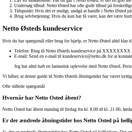
Lav en indkøbsliste: Før du går i Netto Østed, er det en god id
Undersøg tilbud: Netto Østed har ofte gode tilbud på forskellige 
Tidspunkt: Hvis det er muligt, undgå at handle i Netto Østed på
Brug selvbetjening: Hvis du kun har få varer, kan det være hurti
Netto Østeds kundeservice
Hvis du har spørgsmål eller brug for hjælp, er Netto Østed altid klar 
Telefon: Ring til Netto Østeds kundeservice på XXXXXXXX for
E-mail: Send en e-mail til kundeservice@netto.dk for at kontakte
Jeg har altid haft en fantastisk oplevelse med Netto Østed. Per
Vi håber, at denne guide til Netto Østeds åbningstider har været nyt
Ofte stillede spørgsmål
Hvornår har Netto Osted åbent?
Netto Osted har åbent mandag til fredag fra kl. 8.00 til kl. 21.00, lørdag
Er der ændrede åbningstider hos Netto Osted på hell
Ja, der er ændrede åbningstider hos Netto Osted på helligdage. Det an