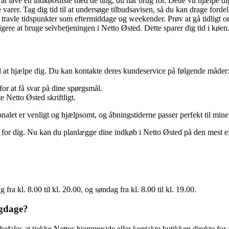
é at lave en indkøbsliste med de ting, du har brug for. Dette vil hjælpe
varer. Tag dig tid til at undersøge tilbudsavisen, så du kan drage fordel 
 travle tidspunkter som eftermiddage og weekender. Prøv at gå tidligt o
gere at bruge selvbetjeningen i Netto Østed. Dette sparer dig tid i køen
til at hjælpe dig. Du kan kontakte deres kundeservice på følgende måder
 at få svar på dine spørgsmål.
 Netto Østed skriftligt.
sonalet er venligt og hjælpsomt, og åbningstiderne passer perfekt til mi
tig for dig. Nu kan du planlægge dine indkøb i Netto Østed på den mest
 fra kl. 8.00 til kl. 20.00, og søndag fra kl. 8.00 til kl. 19.00.
igdage?
befales at tjekke Nettos hjemmeside eller kontakte butikken direkte for