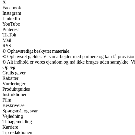
X
Facebook
Instagram
LinkedIn
YouTube
Pinterest
TikTok
Mail
RSS
© Ophavsretligt beskyttet materiale.
© Ophavsret gælder. Vi samarbejder med partnere og kan få provisio
© Alt indhold er vores ejendom og må ikke bruges uden samtykke. Vi m
Oplæg
Gratis gaver
Rabatter
Vurderinger
Produktguides
Instruktioner
Film
Beskrivelse
Spørgsmål og svar
Vejledning
Tilbagemelding
Karriere
Tip redaktionen