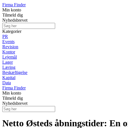
Firma Finder
Min konto
Tilmeld dig
Nyhedsbrevet
Kategorier
PR
Events
Revision
Kontor
Lejemål
Lager
Læring
Beskæftigelse
Kapital
Data
Firma Finder
Min konto
Tilmeld dig
Nyhedsbrevet
Netto Østeds åbningstider: En 