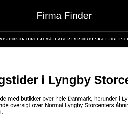
Firma Finder
VISION
KONTOR
LEJEMÅL
LAGER
LÆRING
BESKÆFTIGELSE
stider i Lyngby Storc
de med butikker over hele Danmark, herunder i Ly
ttende oversigt over Normal Lyngby Storcenters åbn
n.