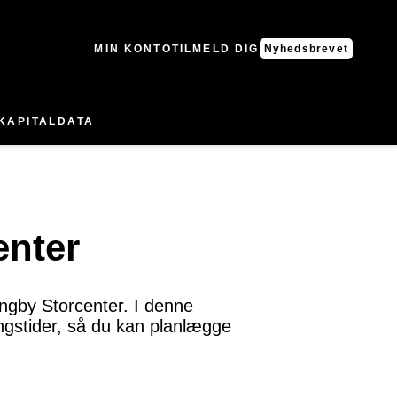
MIN KONTO
TILMELD DIG
Nyhedsbrevet
KAPITAL
DATA
enter
ngby Storcenter. I denne
ingstider, så du kan planlægge