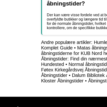
åbningstider?
Der kan være visse fordele ved at 
overfyldte butikker og længere tid t
for de normale åbningstider, hvilket
kontrollere, om de specifikke butikke
Andre populære artikler:
Humle
Komplet Guide
•
Matas åbnings
åbningstiderne for KUB Nord h
Åbningstider: Find din nærmest
Hundested
•
Normal åbningstide
Føtex Kirkegårdsvej Åbningsti
Åbningstider
•
Dalum Bibliotek 
Kloster Åbningstider
•
Åbningst