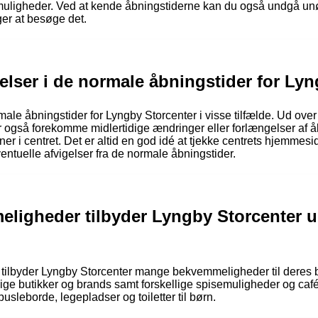
muligheder. Ved at kende åbningstiderne kan du også undgå unød
ger at besøge det.
gelser i de normale åbningstider for Ly
male åbningstider for Lyngby Storcenter i visse tilfælde. Ud ove
 også forekomme midlertidige ændringer eller forlængelser af å
 i centret. Det er altid en god idé at tjekke centrets hjemmesid
ntuelle afvigelser fra de normale åbningstider.
eligheder tilbyder Lyngby Storcenter 
tilbyder Lyngby Storcenter mange bekvemmeligheder til deres b
llige butikker og brands samt forskellige spisemuligheder og café
pusleborde, legepladser og toiletter til børn.