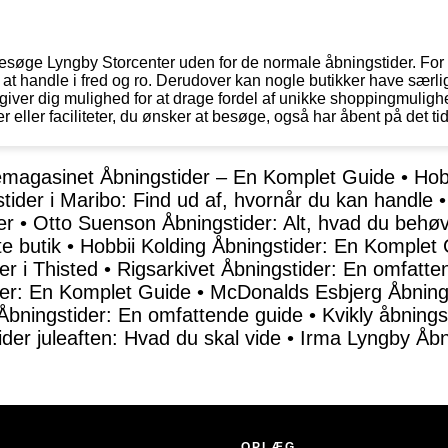
besøge Lyngby Storcenter uden for de normale åbningstider. For 
il at handle i fred og ro. Derudover kan nogle butikker have særl
 giver dig mulighed for at drage fordel af unikke shoppingmuligh
r eller faciliteter, du ønsker at besøge, også har åbent på det ti
magasinet Åbningstider – En Komplet Guide
•
Hob
tider i Maribo: Find ud af, hvornår du kan handle
er
•
Otto Suenson Åbningstider: Alt, hvad du behøv
e butik
•
Hobbii Kolding Åbningstider: En Komplet
r i Thisted
•
Rigsarkivet Åbningstider: En omfatten
der: En Komplet Guide
•
McDonalds Esbjerg Åbning
Åbningstider: En omfattende guide
•
Kvikly åbnings
ider juleaften: Hvad du skal vide
•
Irma Lyngby Åbn
OPLÆG