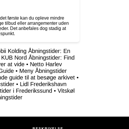
det første kan du opleve mindre
ige tilbud eller arrangementer uden
eder. Det anbefales dog stadig at
dspunkt.
bii Kolding Åbningstider: En
•
KUB Nord Åbningstider: Find
er at vide
•
Netto Harlev
 Guide
•
Meny Åbningstider
de guide til at besøge arkivet
•
stider
•
Lidl Frederikshavn
tider i Frederikssund
•
Vitskøl
ingstider
BESKRIVELSE